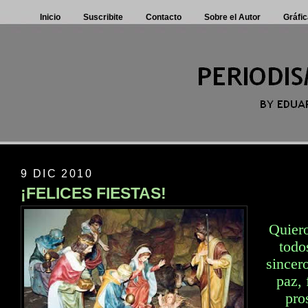
Inicio
Suscribite
Contacto
Sobre el Autor
Gráfic
9 DIC 2010
¡FELICES FIESTAS!
Quiero
todo
sincer
paz, 
pro