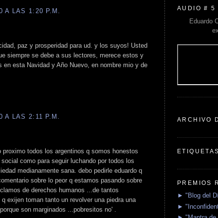
AUDIO # 5
 A LAS 1:20 P.M.
Eduardo C
e
idad, paz y prosperidad para ud. y los suyos! Usted
que siempre se debe a sus lectores, merece estos y
 en esta Navidad y Año Nuevo, en nombre mio y de
 A LAS 2:11 P.M.
ARCHIVO 
ño proximo todos los argentinos q somos honestos
ETIQUETA
 social como para seguir luchando por todos los
ciedad medianamente sana. debo pedirle eduardo q
mentario sobre lo peor q estamos pasando sobre
PREMIOS 
reclamos de derechos humanos ...de tantos
► "Blog del D
lo q exijen toman tanto un revolver una piedra una
► "Inconfident
.porque son marginados ...pobresitos no' .
► "Mantra de 