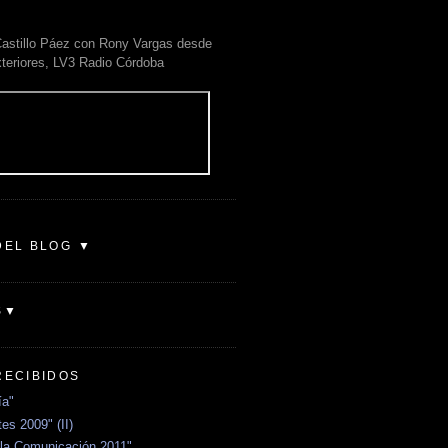
astillo Páez con Rony Vargas desde
xteriores, LV3 Radio Córdoba
DEL BLOG ▼
S▼
RECIBIDOS
ía"
es 2009" (II)
la Comunicación 2011"