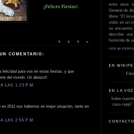
entre otros t
¡Felices Fiestas!.
General de div
libros "
El Ince
vidas en un c
se encuentra 
describe un
homicida de un
VER MI PERF
 UN COMENTARIO:
EN WIKIPE
 felicidad para vos en estas fiestas, y que
Edua
erte del mundo. Un abrazo!!.
A LAS 1:23 P.M.
EN LA VOZ
Sobre nuestro
caso ceppi"
en 2011 nos hallemos en mejor situación, tanto en
A LAS 2:55 P.M.
CONTACT