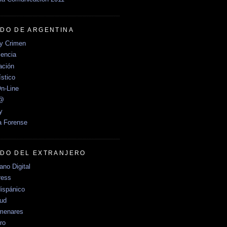
DO DE ARGENTINA
y Crimen
encia
ción
stico
n-Line
e@
y
a Forense
DO DEL EXTRANJERO
no Digital
ress
ispánico
Sud
menares
ro