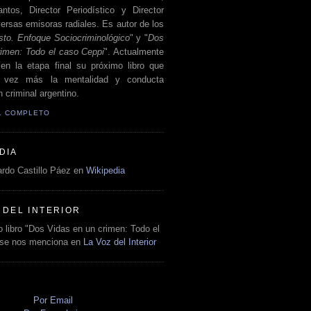
antos, Director Periodístico y Director
ersas emisoras radiales. Es autor de los
sto. Enfoque Sociocriminológico
" y "
Dos
rimen: Todo el caso Ceppi
". Actualmente
en la etapa final su próximo libro que
a vez más la mentalidad y conducta
 criminal argentino.
IL COMPLETO
DIA
rdo Castillo Páez en
Wikipedia
 DEL INTERIOR
 libro "Dos Vidas en un crimen: Todo el
 se nos menciona en
La Voz del Interior
O
Por Email