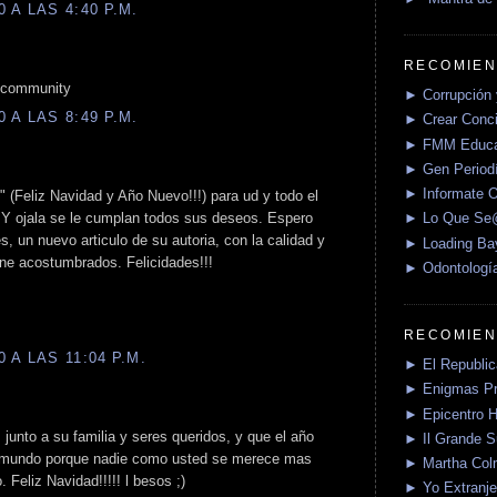
 A LAS 4:40 P.M.
RECOMIEN
he community
► Corrupción 
 A LAS 8:49 P.M.
► Crear Conci
► FMM Educa
► Gen Periodí
► Informate O
" (Feliz Navidad y Año Nuevo!!!) para ud y todo el
 Y ojala se le cumplan todos sus deseos. Espero
► Lo Que S
es, un nuevo articulo de su autoria, con la calidad y
► Loading Ba
iene acostumbrados. Felicidades!!!
► Odontologí
RECOMIEN
 A LAS 11:04 P.M.
► El Republica
► Enigmas P
► Epicentro H
unto a su familia y seres queridos, y que el año
► Il Grande 
l mundo porque nadie como usted se merece mas
► Martha Col
 Feliz Navidad!!!!! l besos ;)
► Yo Extranje