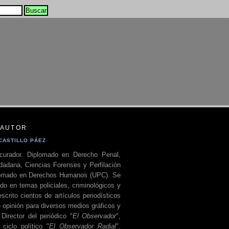
 AUTOR
CASTILLO PÁEZ
curador. Diplomado en Derecho Penal,
dadana, Ciencias Forenses y Perfilación
plomado en Derechos Humanos (UPC). Se
do en temas policiales, criminológicos y
escrito cientos de artículos periodísticos
 opinión para diversos medios gráficos y
 Director del periódico "
El Observador
",
ciclo político "
El Observador Radial
",