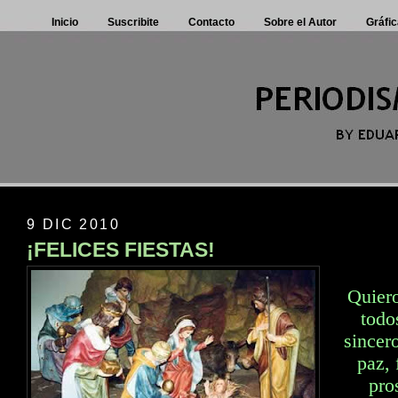
Inicio
Suscribite
Contacto
Sobre el Autor
Gráfic
9 DIC 2010
¡FELICES FIESTAS!
Quiero
todo
sincer
paz, 
pro