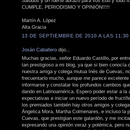
Saludos y un fuerte abrazo para vos Edu y todo tu
CUMPLE, PERIODISMO Y OPINIÓN!!!!!
Martín A. López
Alta Gracia
13 DE SEPTIEMBRE DE 2010 A LAS 11:30 
Josán Caballero
dijo...
Muchas gracias, señor Eduardo Castillo, por entr
tan prestigioso a mi blog, ya que si bien conocía d
nuestra amiga y colega mutua Inés de Cuevas, no
frecuentarlo mucho, aunque me parece excelente s
informarse y constatar los profundos cambios qu
dando en Latinoamérica. Espero poder estar a la 
expectativas e iniciar un nuevo período de fructífe
los premiados también hay otros amigos y coleg
Ángelica Mora, Martha Colmenares, e incluso la p
Cuevas, que prestigian este galardón, y me incita
expresando una opinión veraz y polémica, pero n