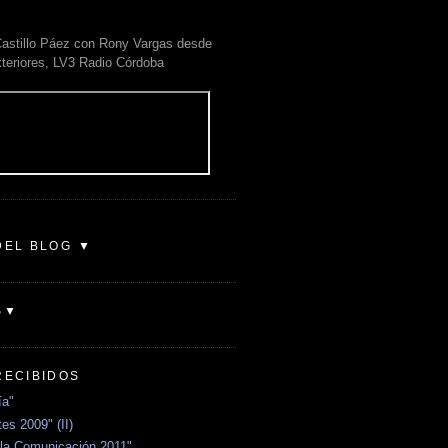
astillo Páez con Rony Vargas desde
xteriores, LV3 Radio Córdoba
DEL BLOG ▼
S▼
RECIBIDOS
ía"
es 2009" (II)
la Comunicación 2011"