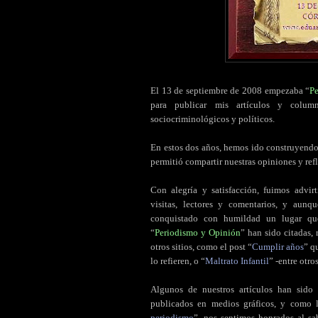
El 13 de septiembre de 2008 empezaba “
P
para publicar mis artículos y column
sociocriminológicos y políticos.
En estos dos años, hemos ido construyendo
permitió compartir nuestras opiniones y refl
Con alegría y satisfacción, fuimos advir
visitas, lectores y comentarios, y aun
conquistado con humildad un lugar qu
“
Periodismo y Opinión
” han sido citadas,
otros sitios, como el post “
Cumplir años
” q
lo refieren, o “
Maltrato Infantil
” -entre otro
Algunos de nuestros artículos han sido
publicados en medios gráficos, y como 
periodismo
”, nos sentimos honrados al sab