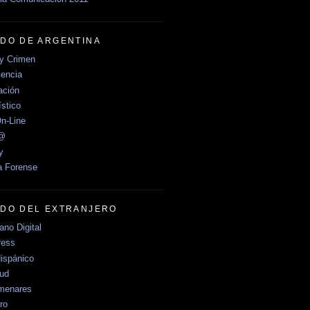
DO DE ARGENTINA
y Crimen
encia
ción
stico
n-Line
e@
y
a Forense
DO DEL EXTRANJERO
no Digital
ress
ispánico
Sud
menares
ro