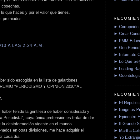
s cosechas.
lo que haces y por el valor que tienes.
RECOMIEN
os premiados.
► Corrupción 
► Crear Conci
► FMM Educa
0 A LAS 2:24 A.M.
► Gen Periodí
► Informate O
► Lo Que S
► Loading Ba
► Odontologí
er sido escogida en la lista de galardones
el PREMIO “PERIODISMO Y OPINIÓN 2010” AL
RECOMIEN
A.
► El Republica
► Enigmas P
 haber tenido la gentileza de haber considerado y
► Epicentro H
 Periodista", cuya única pretensión es tratar de dar
► Il Grande 
e la desinformación vigente en el mundo.
nados en otras divisiones, me hace adquirir el
► Martha Col
or cada día.
► Yo Extranje