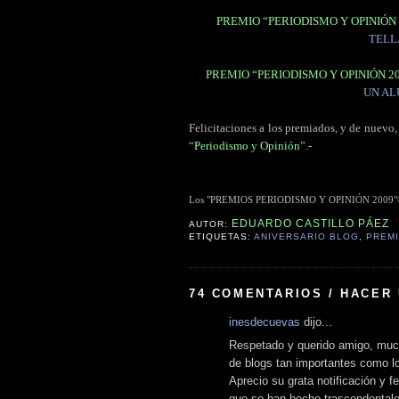
PREMIO “PERIODISMO Y OPINIÓN 
TELL
PREMIO “PERIODISMO Y OPINIÓN 2
UN AL
Felicitaciones a los premiados, y de nuevo,
“
Periodismo y Opinión
”.-
Los "PREMIOS PERIODISMO Y OPINIÓN 2009"® son
EDUARDO CASTILLO PÁEZ
AUTOR:
ETIQUETAS:
ANIVERSARIO BLOG
,
PREMI
74 COMENTARIOS / HACER
inesdecuevas
dijo...
Respetado y querido amigo, much
de blogs tan importantes como l
Aprecio su grata notificación y f
que se han hecho trascendentales