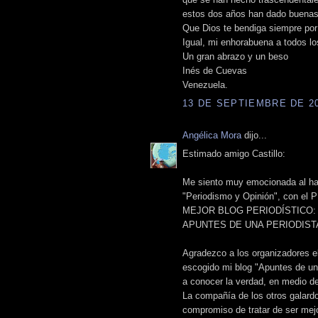
estos dos años han dado buena
Que Dios te bendiga siempre por 
Igual, mi enhorabuena a todos l
Un gran abrazo y un beso
Inés de Cuevas
Venezuela.
13 DE SEPTIEMBRE DE 201
Angélica Mora
dijo...
Estimado amigo Castillo:
Me siento muy emocionada al hab
"Periodismo y Opinión", con 
MEJOR BLOG PERIODÍSTICO:
APUNTES DE UNA PERIODIST
Agradezco a los organizadores el
escogido mi blog "Apuntes de una
a conocer la verdad, en medio d
La compañía de los otros galardo
compromiso de tratar de ser mej