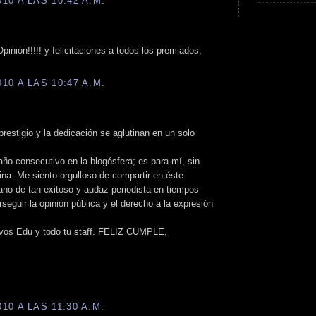
0 A LAS 10:42 A.M.
inión!!!!! y felicitaciones a todos los premiados,
0 A LAS 10:47 A.M.
 prestigio y la dedicación se aglutinan en un solo
año consecutivo en la blogósfera; es para mí, sin
ina. Me siento orgulloso de compartir en éste
ano de tan exitoso y audaz periodista en tiempos
seguir la opinión pública y el derecho a la expresión
 vos Edu y todo tu staff. FELIZ CUMPLE,
0 A LAS 11:30 A.M.