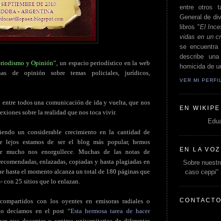
entre otros t
General de div
libros "
El Ince
vidas en un c
se encuentra 
describe un
eriodismo y Opinión
”, un espacio periodístico en la web
homicida de un
as de opinión sobre temas policiales, jurídicos,
VER MI PERF
 entre todos una comunicación de ida y vuelta, que nos
EN WIKIPE
exiones sobre la realidad que nos toca vivir.
Edua
tiendo un considerable crecimiento en la cantidad de
que lejos estamos de ser el blog más popular, hemos
EN LA VOZ
e mucho nos enorgullece. Muchas de las notas de
 recomendadas, enlazadas, copiadas y hasta plagiadas en
Sobre nuestro
ue hasta el momento alcanza un total de 180 páginas que
caso ceppi"
s- con 25 sitios que lo enlazan.
CONTACT
 compartidos con los oyentes en emisoras radiales o
lo decíamos en el post “
Esta hermosa tarea de hacer
er que docentes y centros universitarios de diferentes