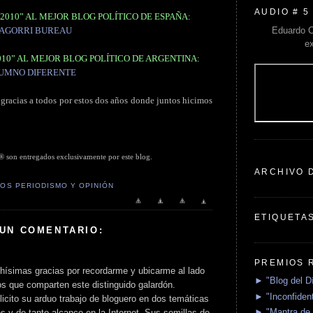
AUDIO # 5
2010” AL MEJOR BLOG POLÍTICO DE ESPAÑA:
Eduardo C
AGORRI BUREAU
e
010” AL MEJOR BLOG POLÍTICO DE ARGENTINA:
UMNO DIFERENTE
 gracias a todos por estos dos años donde juntos hicimos
 entregados exclusivamente por este blog.
ARCHIVO 
OS PERIODISMO Y OPINIÓN
ETIQUETA
 UN COMENTARIO:
PREMIOS 
ísimas gracias por recordarme y ubicarme al lado
► "Blog del D
os que comparten este distinguido galardón.
► "Inconfident
elicito su arduo trabajo de bloguero en dos temáticas
► "Mantra de 
 y de tanto alcance en la Internet. Sus semillas de