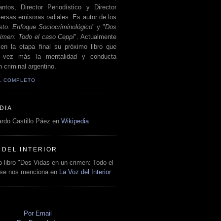
antos, Director Periodístico y Director
ersas emisoras radiales. Es autor de los
sto. Enfoque Sociocriminológico
" y "
Dos
rimen: Todo el caso Ceppi
". Actualmente
en la etapa final su próximo libro que
a vez más la mentalidad y conducta
 criminal argentino.
IL COMPLETO
DIA
rdo Castillo Páez en
Wikipedia
 DEL INTERIOR
 libro "Dos Vidas en un crimen: Todo el
 se nos menciona en
La Voz del Interior
O
Por Email