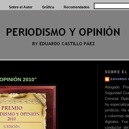
Sobre el Autor
Gráfica
Recomendados
SOBRE EL
OPINIÓN 2010"
EDUARDO 
Abogado. Pro
Seguridad Ciu
Criminal. Di
ha especializa
jurídicos. Ha 
y columnas de
digitales. Fue
conductor del 