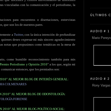
ras vinculadas con la comunicación y el periodismo, la
ÚLTIMOS 
taciones para encuentros o disertaciones, entrevistas
s, que son los de nuestros pares.
AUDIO # 1
entemente a
Twitter
, con la única intención de profundizar
Mario Pereyr
 a quienes deseo expresar mi más sincero agradecimiento
 las notas que propusimos como temáticas en la mesa de
ario, como humilde reconocimiento también para mis
Premio Periodismo y Opinión 2010
” a los que, según mi
a comunicar entonces, que los premiados son:
AUDIO # 2
2010” AL MEJOR BLOG DE INTERÉS GENERAL:
HA COLMENARES
Rony Vargas 
N 2010” AL MEJOR BLOG DE ODONTOLOGÍA:
OLOGÍA FORENSE
N 2010” AL MEJOR BLOG POLÍTICO-SOCIAL: