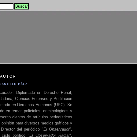
 AUTOR
CASTILLO PÁEZ
curador. Diplomado en Derecho Penal,
dadana, Ciencias Forenses y Perfilación
plomado en Derechos Humanos (UPC). Se
do en temas policiales, criminológicos y
escrito cientos de artículos periodísticos
 opinión para diversos medios gráficos y
 Director del periódico "
El Observador
",
ciclo político "
El Observador Radial
",