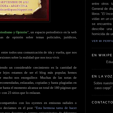
entre otros t
General de div
libros "
El Ince
vidas en un c
se encuentra 
describe un
eriodismo y Opinión
”, un espacio periodístico en la web
homicida de un
as de opinión sobre temas policiales, jurídicos,
VER MI PERF
 entre todos una comunicación de ida y vuelta, que nos
EN WIKIPE
exiones sobre la realidad que nos toca vivir.
Edua
tiendo un considerable crecimiento en la cantidad de
que lejos estamos de ser el blog más popular, hemos
EN LA VOZ
e mucho nos enorgullece. Muchas de las notas de
 recomendadas, enlazadas, copiadas y hasta plagiadas en
Sobre nuestro
ue hasta el momento alcanza un total de 180 páginas que
caso ceppi"
s- con 25 sitios que lo enlazan.
CONTACT
 compartidos con los oyentes en emisoras radiales o
lo decíamos en el post “
Esta hermosa tarea de hacer
er que docentes y centros universitarios de diferentes