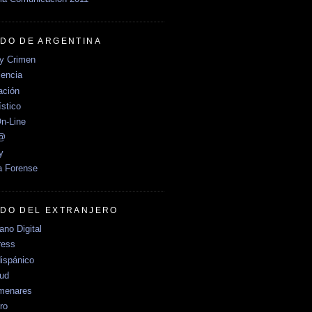
DO DE ARGENTINA
y Crimen
encia
ción
stico
n-Line
e@
y
a Forense
DO DEL EXTRANJERO
no Digital
ress
ispánico
Sud
menares
ro