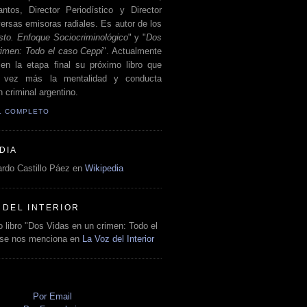
antos, Director Periodístico y Director
ersas emisoras radiales. Es autor de los
sto. Enfoque Sociocriminológico
" y "
Dos
rimen: Todo el caso Ceppi
". Actualmente
en la etapa final su próximo libro que
a vez más la mentalidad y conducta
 criminal argentino.
IL COMPLETO
DIA
rdo Castillo Páez en
Wikipedia
 DEL INTERIOR
 libro "Dos Vidas en un crimen: Todo el
 se nos menciona en
La Voz del Interior
O
Por Email