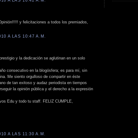
0 A LAS 10:42 A.M.
inión!!!!! y felicitaciones a todos los premiados,
0 A LAS 10:47 A.M.
 prestigio y la dedicación se aglutinan en un solo
año consecutivo en la blogósfera; es para mí, sin
ina. Me siento orgulloso de compartir en éste
ano de tan exitoso y audaz periodista en tiempos
seguir la opinión pública y el derecho a la expresión
 vos Edu y todo tu staff. FELIZ CUMPLE,
0 A LAS 11:30 A.M.