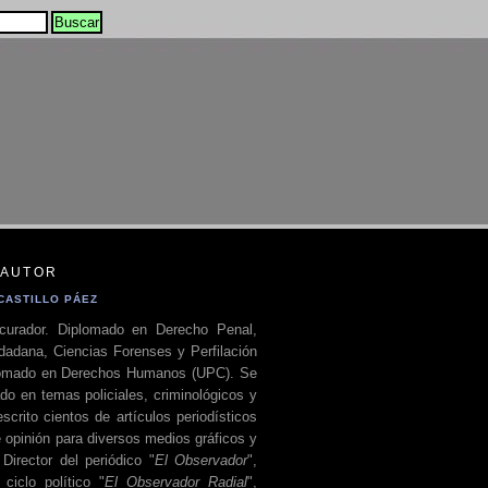
 AUTOR
CASTILLO PÁEZ
curador. Diplomado en Derecho Penal,
dadana, Ciencias Forenses y Perfilación
plomado en Derechos Humanos (UPC). Se
do en temas policiales, criminológicos y
escrito cientos de artículos periodísticos
 opinión para diversos medios gráficos y
 Director del periódico "
El Observador
",
ciclo político "
El Observador Radial
",