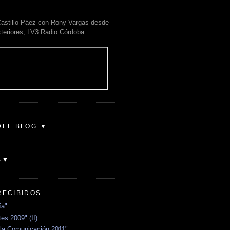
astillo Páez con Rony Vargas desde
xteriores, LV3 Radio Córdoba
DEL BLOG ▼
S▼
RECIBIDOS
ía"
es 2009" (II)
la Comunicación 2011"