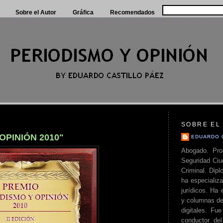
Sobre el Autor
Gráfica
Recomendados
SOBRE EL
OPINIÓN 2010"
EDUARDO 
Abogado. Pro
Seguridad Ciu
Criminal. Di
ha especializa
jurídicos. Ha 
y columnas de
digitales. Fue
conductor del 