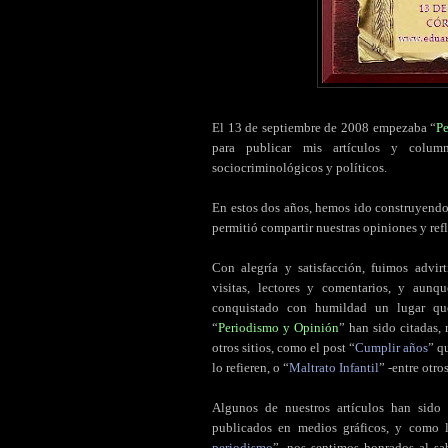
El 13 de septiembre de 2008 empezaba “
P
para publicar mis artículos y column
sociocriminológicos y políticos.
En estos dos años, hemos ido construyendo
permitió compartir nuestras opiniones y refl
Con alegría y satisfacción, fuimos advir
visitas, lectores y comentarios, y aun
conquistado con humildad un lugar qu
“
Periodismo y Opinión
” han sido citadas,
otros sitios, como el post “
Cumplir años
” q
lo refieren, o “
Maltrato Infantil
” -entre otro
Algunos de nuestros artículos han sido
publicados en medios gráficos, y como 
periodismo
”, nos sentimos honrados al sab