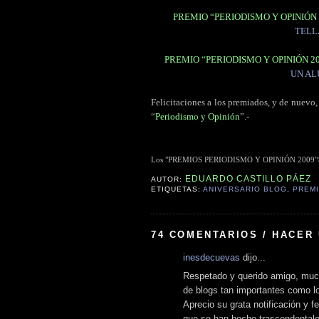
PREMIO “PERIODISMO Y OPINIÓN 
TELL
PREMIO “PERIODISMO Y OPINIÓN 2
UN AL
Felicitaciones a los premiados, y de nuevo,
“
Periodismo y Opinión
”.-
Los "PREMIOS PERIODISMO Y OPINIÓN 2009"® son
EDUARDO CASTILLO PÁEZ
AUTOR:
ETIQUETAS:
ANIVERSARIO BLOG
,
PREMI
74 COMENTARIOS / HACER
inesdecuevas
dijo...
Respetado y querido amigo, much
de blogs tan importantes como l
Aprecio su grata notificación y f
que se han hecho trascendentales