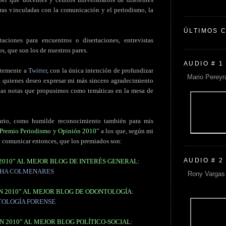
ras vinculadas con la comunicación y el periodismo, la
ÚLTIMOS 
taciones para encuentros o disertaciones, entrevistas
s, que son los de nuestros pares.
AUDIO # 1
entemente a
Twitter
, con la única intención de profundizar
Mario Pereyr
 a quienes deseo expresar mi más sincero agradecimiento
 las notas que propusimos como temáticas en la mesa de
ario, como humilde reconocimiento también para mis
Premio Periodismo y Opinión 2010
” a los que, según mi
a comunicar entonces, que los premiados son:
AUDIO # 2
2010” AL MEJOR BLOG DE INTERÉS GENERAL:
HA COLMENARES
Rony Vargas 
N 2010” AL MEJOR BLOG DE ODONTOLOGÍA:
OLOGÍA FORENSE
N 2010” AL MEJOR BLOG POLÍTICO-SOCIAL: