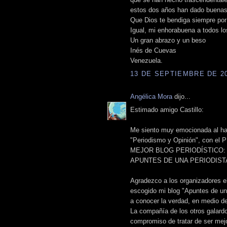
estos dos años han dado buena
Que Dios te bendiga siempre por 
Igual, mi enhorabuena a todos l
Un gran abrazo y un beso
Inés de Cuevas
Venezuela.
13 DE SEPTIEMBRE DE 201
Angélica Mora
dijo...
Estimado amigo Castillo:
Me siento muy emocionada al hab
"Periodismo y Opinión", con 
MEJOR BLOG PERIODÍSTICO:
APUNTES DE UNA PERIODIST
Agradezco a los organizadores el
escogido mi blog "Apuntes de una
a conocer la verdad, en medio d
La compañía de los otros galardo
compromiso de tratar de ser mej