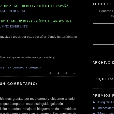
AUDIO # 5
2010” AL MEJOR BLOG POLÍTICO DE ESPAÑA:
Eduardo C
AGORRI BUREAU
e
010” AL MEJOR BLOG POLÍTICO DE ARGENTINA:
UMNO DIFERENTE
 gracias a todos por estos dos años donde juntos hicimos
 entregados exclusivamente por este blog.
ARCHIVO 
OS PERIODISMO Y OPINIÓN
ETIQUETA
 UN COMENTARIO:
PREMIOS 
ísimas gracias por recordarme y ubicarme al lado
► "Blog del D
os que comparten este distinguido galardón.
► "Inconfident
elicito su arduo trabajo de bloguero en dos temáticas
► "Mantra de 
 y de tanto alcance en la Internet. Sus semillas de