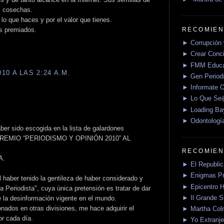
s cosechas.
lo que haces y por el valor que tienes.
RECOMIEN
os premiados.
► Corrupción 
► Crear Conci
► FMM Educa
0 A LAS 2:24 A.M.
► Gen Periodí
► Informate O
► Lo Que S
► Loading Ba
► Odontologí
er sido escogida en la lista de galardones
el PREMIO “PERIODISMO Y OPINIÓN 2010” AL
RECOMIEN
A.
► El Republica
► Enigmas P
 haber tenido la gentileza de haber considerado y
► Epicentro H
 Periodista", cuya única pretensión es tratar de dar
► Il Grande 
e la desinformación vigente en el mundo.
nados en otras divisiones, me hace adquirir el
► Martha Col
or cada día.
► Yo Extranje