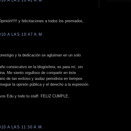
0 A LAS 10:42 A.M.
inión!!!!! y felicitaciones a todos los premiados,
0 A LAS 10:47 A.M.
 prestigio y la dedicación se aglutinan en un solo
año consecutivo en la blogósfera; es para mí, sin
ina. Me siento orgulloso de compartir en éste
ano de tan exitoso y audaz periodista en tiempos
seguir la opinión pública y el derecho a la expresión
 vos Edu y todo tu staff. FELIZ CUMPLE,
0 A LAS 11:30 A.M.