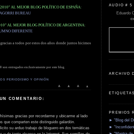
AUDIO # 5
2010” AL MEJOR BLOG POLÍTICO DE ESPAÑA:
Eduardo C
AGORRI BUREAU
e
010” AL MEJOR BLOG POLÍTICO DE ARGENTINA:
UMNO DIFERENTE
 gracias a todos por estos dos años donde juntos hicimos
 entregados exclusivamente por este blog.
ARCHIVO 
OS PERIODISMO Y OPINIÓN
ETIQUETA
 UN COMENTARIO:
PREMIOS 
ísimas gracias por recordarme y ubicarme al lado
► "Blog del D
os que comparten este distinguido galardón.
► "Inconfident
elicito su arduo trabajo de bloguero en dos temáticas
► "Mantra de 
 y de tanto alcance en la Internet. Sus semillas de