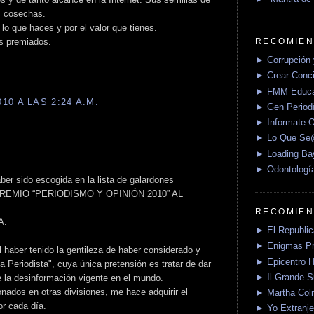
s cosechas.
lo que haces y por el valor que tienes.
RECOMIEN
os premiados.
► Corrupción 
► Crear Conci
► FMM Educa
0 A LAS 2:24 A.M.
► Gen Periodí
► Informate O
► Lo Que S
► Loading Ba
► Odontologí
er sido escogida en la lista de galardones
el PREMIO “PERIODISMO Y OPINIÓN 2010” AL
RECOMIEN
A.
► El Republica
► Enigmas P
 haber tenido la gentileza de haber considerado y
► Epicentro H
 Periodista", cuya única pretensión es tratar de dar
► Il Grande 
e la desinformación vigente en el mundo.
nados en otras divisiones, me hace adquirir el
► Martha Col
or cada día.
► Yo Extranje