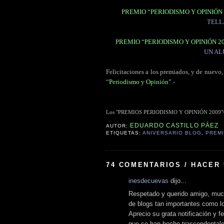
PREMIO “PERIODISMO Y OPINIÓN 
TELL
PREMIO “PERIODISMO Y OPINIÓN 2
UN AL
Felicitaciones a los premiados, y de nuevo,
“
Periodismo y Opinión
”.-
Los "PREMIOS PERIODISMO Y OPINIÓN 2009"® son
EDUARDO CASTILLO PÁEZ
AUTOR:
ETIQUETAS:
ANIVERSARIO BLOG
,
PREMI
74 COMENTARIOS / HACER
inesdecuevas
dijo...
Respetado y querido amigo, much
de blogs tan importantes como l
Aprecio su grata notificación y f
que se han hecho trascendentales