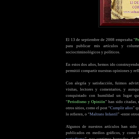
El 13 de septiembre de 2008 empezaba “
P
para publicar mis artículos y column
sociocriminológicos y políticos.
En estos dos años, hemos ido construyendo
permitió compartir nuestras opiniones y refl
Con alegría y satisfacción, fuimos advir
visitas, lectores y comentarios, y aun
conquistado con humildad un lugar qu
“
Periodismo y Opinión
” han sido citadas,
otros sitios, como el post “
Cumplir años
” q
lo refieren, o “
Maltrato Infantil
” -entre otro
Algunos de nuestros artículos han sido
publicados en medios gráficos, y como 
periodismo
”, nos sentimos honrados al sab