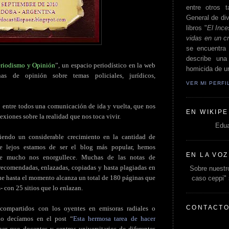
entre otros t
General de div
libros "
El Ince
vidas en un c
se encuentra 
describe un
eriodismo y Opinión
”, un espacio periodístico en la web
homicida de un
as de opinión sobre temas policiales, jurídicos,
VER MI PERF
 entre todos una comunicación de ida y vuelta, que nos
EN WIKIPE
exiones sobre la realidad que nos toca vivir.
Edua
tiendo un considerable crecimiento en la cantidad de
que lejos estamos de ser el blog más popular, hemos
EN LA VOZ
e mucho nos enorgullece. Muchas de las notas de
 recomendadas, enlazadas, copiadas y hasta plagiadas en
Sobre nuestro
ue hasta el momento alcanza un total de 180 páginas que
caso ceppi"
s- con 25 sitios que lo enlazan.
CONTACT
 compartidos con los oyentes en emisoras radiales o
lo decíamos en el post “
Esta hermosa tarea de hacer
er que docentes y centros universitarios de diferentes