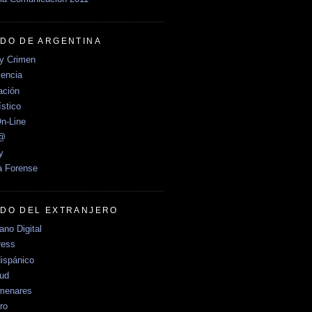
DO DE ARGENTINA
y Crimen
encia
ción
stico
n-Line
e@
y
a Forense
DO DEL EXTRANJERO
no Digital
ress
ispánico
Sud
menares
ro