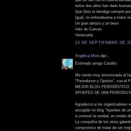
estos dos años han dado buena
Que Dios te bendiga siempre por 
Igual, mi enhorabuena a todos l
Un gran abrazo y un beso
Inés de Cuevas
Venezuela.
13 DE SEPTIEMBRE DE 201
Angélica Mora
dijo...
Estimado amigo Castillo:
Me siento muy emocionada al hab
"Periodismo y Opinión", con 
MEJOR BLOG PERIODÍSTICO:
APUNTES DE UNA PERIODIST
Agradezco a los organizadores el
escogido mi blog "Apuntes de una
a conocer la verdad, en medio d
La compañía de los otros galardo
compromiso de tratar de ser mej