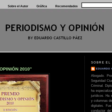
Sobre el Autor
Gráfica
Recomendados
SOBRE EL
OPINIÓN 2010"
EDUARDO 
Abogado. Pro
Seguridad Ciu
Criminal. Di
ha especializa
jurídicos. Ha 
y columnas de
digitales. Fue
conductor del 