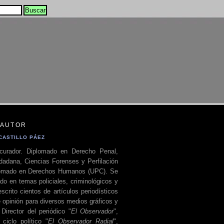
 AUTOR
CASTILLO PÁEZ
curador. Diplomado en Derecho Penal,
dadana, Ciencias Forenses y Perfilación
plomado en Derechos Humanos (UPC). Se
do en temas policiales, criminológicos y
escrito cientos de artículos periodísticos
 opinión para diversos medios gráficos y
 Director del periódico "
El Observador
",
ciclo político "
El Observador Radial
",