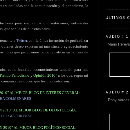
ras vinculadas con la comunicación y el periodismo, la
ÚLTIMOS 
taciones para encuentros o disertaciones, entrevistas
s, que son los de nuestros pares.
AUDIO # 1
entemente a
Twitter
, con la única intención de profundizar
Mario Pereyr
 a quienes deseo expresar mi más sincero agradecimiento
 las notas que propusimos como temáticas en la mesa de
ario, como humilde reconocimiento también para mis
Premio Periodismo y Opinión 2010
” a los que, según mi
a comunicar entonces, que los premiados son:
AUDIO # 2
2010” AL MEJOR BLOG DE INTERÉS GENERAL:
HA COLMENARES
Rony Vargas 
N 2010” AL MEJOR BLOG DE ODONTOLOGÍA:
OLOGÍA FORENSE
N 2010” AL MEJOR BLOG POLÍTICO-SOCIAL: