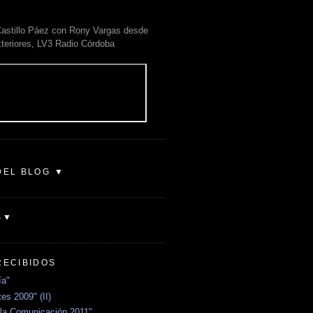
astillo Páez con Rony Vargas desde
xteriores, LV3 Radio Córdoba
DEL BLOG ▼
S▼
RECIBIDOS
ía"
es 2009" (II)
la Comunicación 2011"