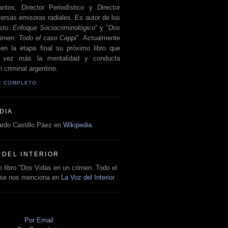
antos, Director Periodístico y Director
ersas emisoras radiales. Es autor de los
sto. Enfoque Sociocriminológico
" y "
Dos
rimen: Todo el caso Ceppi
". Actualmente
en la etapa final su próximo libro que
a vez más la mentalidad y conducta
 criminal argentino.
IL COMPLETO
DIA
rdo Castillo Páez en
Wikipedia
 DEL INTERIOR
 libro "Dos Vidas en un crimen: Todo el
 se nos menciona en
La Voz del Interior
O
Por Email