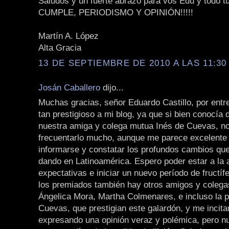
Saludos y un fuerte abrazo para vos Edu y todo tu
CUMPLE, PERIODISMO Y OPINIÓN!!!!!
Martín A. López
Alta Gracia
13 DE SEPTIEMBRE DE 2010 A LAS 11:30 
Josán Caballero
dijo...
Muchas gracias, señor Eduardo Castillo, por entr
tan prestigioso a mi blog, ya que si bien conocía d
nuestra amiga y colega mutua Inés de Cuevas, no
frecuentarlo mucho, aunque me parece excelente s
informarse y constatar los profundos cambios qu
dando en Latinoamérica. Espero poder estar a la 
expectativas e iniciar un nuevo período de fructífe
los premiados también hay otros amigos y coleg
Ángelica Mora, Martha Colmenares, e incluso la p
Cuevas, que prestigian este galardón, y me incita
expresando una opinión veraz y polémica, pero n