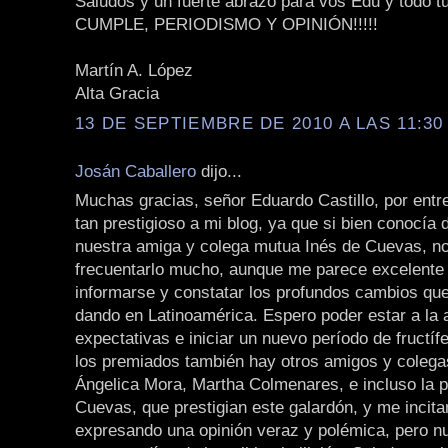
Saludos y un fuerte abrazo para vos Edu y todo tu
CUMPLE, PERIODISMO Y OPINIÓN!!!!!
Martín A. López
Alta Gracia
13 DE SEPTIEMBRE DE 2010 A LAS 11:30 
Josán Caballero
dijo...
Muchas gracias, señor Eduardo Castillo, por entr
tan prestigioso a mi blog, ya que si bien conocía d
nuestra amiga y colega mutua Inés de Cuevas, no
frecuentarlo mucho, aunque me parece excelente s
informarse y constatar los profundos cambios qu
dando en Latinoamérica. Espero poder estar a la 
expectativas e iniciar un nuevo período de fructífe
los premiados también hay otros amigos y coleg
Ángelica Mora, Martha Colmenares, e incluso la p
Cuevas, que prestigian este galardón, y me incita
expresando una opinión veraz y polémica, pero n