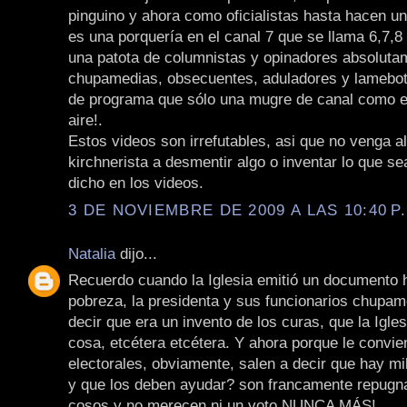
pinguino y ahora como oficialistas hasta hacen u
es una porquería en el canal 7 que se llama 6,7,8 
una patota de columnistas y opinadores absoluta
chupamedias, obsecuentes, aduladores y lamebot
de programa que sólo una mugre de canal como el
aire!.
Estos videos son irrefutables, asi que no venga a
kirchnerista a desmentir algo o inventar lo que se
dicho en los videos.
3 DE NOVIEMBRE DE 2009 A LAS 10:40 P
Natalia
dijo...
Recuerdo cuando la Iglesia emitió un documento 
pobreza, la presidenta y sus funcionarios chupam
decir que era un invento de los curas, que la Iglesi
cosa, etcétera etcétera. Y ahora porque le convie
electorales, obviamente, salen a decir que hay mi
y que los deben ayudar? son francamente repugn
cosos y no merecen ni un voto NUNCA MÁS!.