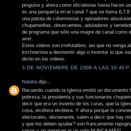
pinguino y ahora como oficialistas hasta hacen u
es una porquería en el canal 7 que se llama 6,7,8 
una patota de columnistas y opinadores absoluta
chupamedias, obsecuentes, aduladores y lamebot
de programa que sólo una mugre de canal como el
aire!.
Estos videos son irrefutables, asi que no venga a
kirchnerista a desmentir algo o inventar lo que se
dicho en los videos.
3 DE NOVIEMBRE DE 2009 A LAS 10:40 P
Natalia
dijo...
Recuerdo cuando la Iglesia emitió un documento 
pobreza, la presidenta y sus funcionarios chupam
decir que era un invento de los curas, que la Iglesi
cosa, etcétera etcétera. Y ahora porque le convie
electorales, obviamente, salen a decir que hay mi
y que los deben ayudar? son francamente repugn
cosos y no merecen ni un voto NUNCA MÁS!.