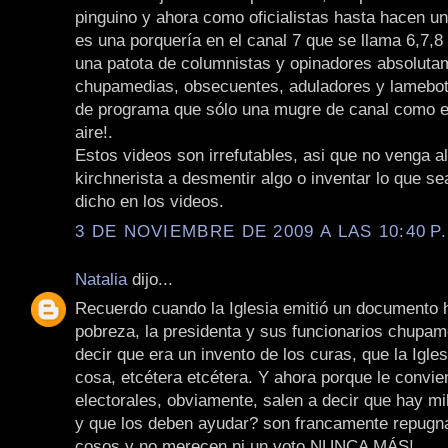
pinguino y ahora como oficialistas hasta hacen u
es una porquería en el canal 7 que se llama 6,7,8 
una patota de columnistas y opinadores absoluta
chupamedias, obsecuentes, aduladores y lamebot
de programa que sólo una mugre de canal como el
aire!.
Estos videos son irrefutables, asi que no venga a
kirchnerista a desmentir algo o inventar lo que se
dicho en los videos.
3 DE NOVIEMBRE DE 2009 A LAS 10:40 P
Natalia
dijo...
Recuerdo cuando la Iglesia emitió un documento 
pobreza, la presidenta y sus funcionarios chupam
decir que era un invento de los curas, que la Iglesi
cosa, etcétera etcétera. Y ahora porque le convie
electorales, obviamente, salen a decir que hay mi
y que los deben ayudar? son francamente repugn
cosos y no merecen ni un voto NUNCA MÁS!.