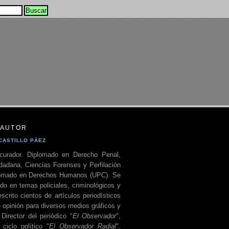
 AUTOR
CASTILLO PÁEZ
curador. Diplomado en Derecho Penal,
dadana, Ciencias Forenses y Perfilación
plomado en Derechos Humanos (UPC). Se
do en temas policiales, criminológicos y
escrito cientos de artículos periodísticos
 opinión para diversos medios gráficos y
 Director del periódico "
El Observador
",
ciclo político "
El Observador Radial
",