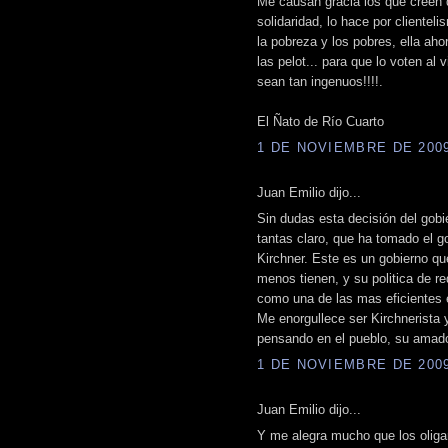
Me causan gracia los que creen q
solidaridad, lo hace por clientel
la pobreza y los pobres, ella aho
las pelot... para que lo voten al
sean tan ingenuos!!!!.
El Ñato de Río Cuarto
1 DE NOVIEMBRE DE 2009 
Juan Emilio dijo...
Sin dudas esta decisión del gobi
tantas claro, que ha tomado el g
Kirchner. Este es un gobierno q
menos tienen, y su politica de re
como una de las mas eficientes 
Me enorgullece ser Kirchnerista 
pensando en el pueblo, su amad
1 DE NOVIEMBRE DE 2009 
Juan Emilio dijo...
Y me alegra mucho que los oligar