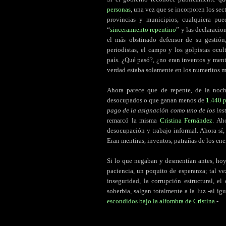
personas
, una vez que se incorporen los sec
provincias y municipios, cualquiera pue
“
sinceramiento repentino
” y las declaracio
el más obstinado defensor de su gestión,
periodistas, el campo y los golpistas ocu
país. ¿Qué pasó?, ¿no eran inventos y ment
verdad estaba solamente en los numeritos 
Ahora parece que de repente, de la noche
desocupados o que ganan menos de
1.440 
pago de la asignación como uno de los inst
remarcó la misma
Cristina Fernández
. Ah
desocupación y trabajo informal. Ahora sí
Eran mentiras, inventos, patrañas de los en
Si lo que negaban y desmentían antes, hoy
paciencia, un poquito de esperanza; tal vez
inseguridad, la corrupción estructural, el
soberbia, salgan totalmente a la luz -al ig
escondidos
bajo la alfombra de Cristina
.-