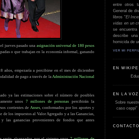
entre otros t
General de div
libros "
El Ince
vidas en un c
se encuentra 
describe un
homicida de un
el jueves pasado una
asignación universal de 180 pesos
VER MI PERF
cupadas o que trabajan en la economía informal, ganando
EN WIKIPE
18 años, empezaría a percibirse en el mes de diciembre
Edua
dalidad de pago a través de la
Administración Nacional
EN LA VOZ
mado ya las estimaciones sobre el número de posibles
adamente unos
7 millones de personas
percibirán la
Sobre nuestro
rsos corrientes de
Anses
, conformados por los aportes y
caso ceppi"
te de los impuestos al Valor Agregado y a las Ganancias,
 y las ganancias provenientes de fondos que antes
CONTACT
e serán alcanzados por el sistema unos
7 millones de