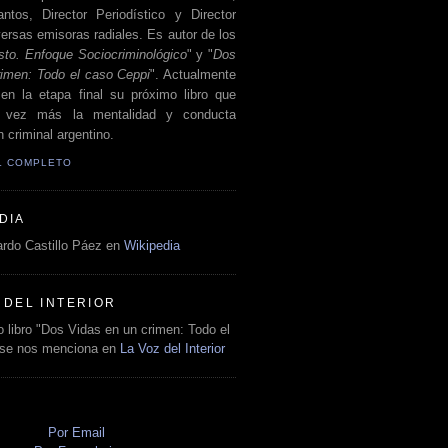
antos, Director Periodístico y Director
ersas emisoras radiales. Es autor de los
sto. Enfoque Sociocriminológico
" y "
Dos
rimen: Todo el caso Ceppi
". Actualmente
en la etapa final su próximo libro que
a vez más la mentalidad y conducta
 criminal argentino.
IL COMPLETO
DIA
rdo Castillo Páez en
Wikipedia
 DEL INTERIOR
 libro "Dos Vidas en un crimen: Todo el
 se nos menciona en
La Voz del Interior
O
Por Email