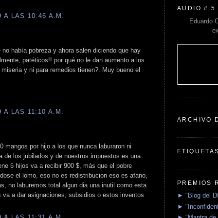
AUDIO # 5
A LAS 10:46 A.M.
Eduardo C
e
e no había pobreza y ahora salen diciendo que hay
almente, patéticos!! por qué no le dan aumento a los
 miseria y ni para remedios tienen?. Muy bueno el
A LAS 11:10 A.M.
ARCHIVO 
0 mangos por hijo a los que nunca laburaron ni
ETIQUETA
ta de los jubilados y de nuestros impuestos es una
ene 5 hijos va a recibir 900 $, más que el pobre
dose el lomo, eso no es redistribucion eso es afano,
PREMIOS 
s, no laburemos total algun dia una inutil como esta
 va a dar asignaciones, subsidios o estos inventos
► "Blog del D
► "Inconfident
A LAS 11:31 A.M.
► "Mantra de 