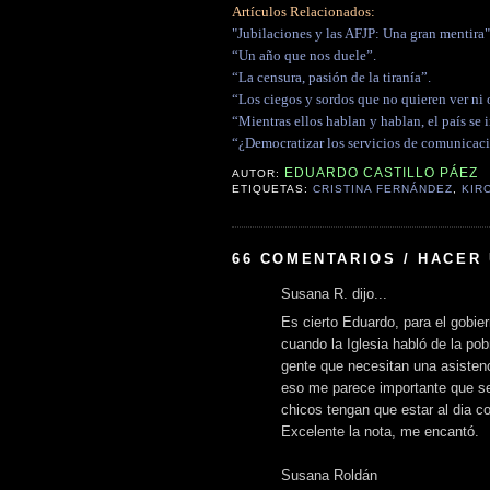
Artículos Relacionados:
"Jubilaciones y las AFJP: Una gran mentira"
“Un año que nos duele”.
“La censura, pasión de la tiranía”.
“Los ciegos y sordos que no quieren ver ni o
“Mientras ellos hablan y hablan, el país se 
“¿Democratizar los servicios de comunicac
EDUARDO CASTILLO PÁEZ
AUTOR:
ETIQUETAS:
CRISTINA FERNÁNDEZ
,
KIR
66 COMENTARIOS / HACER
Susana R. dijo...
Es cierto Eduardo, para el gobier
cuando la Iglesia habló de la po
gente que necesitan una asistenc
eso me parece importante que se
chicos tengan que estar al dia co
Excelente la nota, me encantó.
Susana Roldán