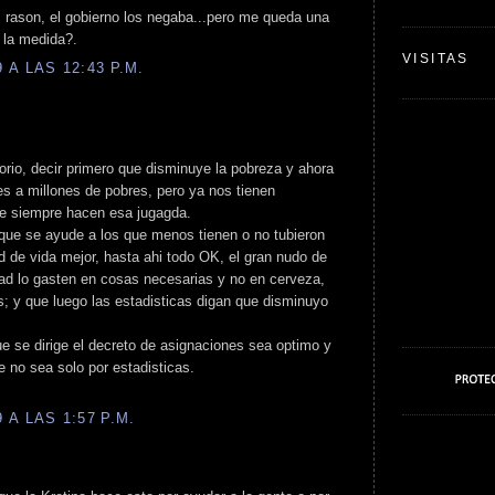
 rason, el gobierno los negaba...pero me queda una
 la medida?.
VISITAS
A LAS 12:43 P.M.
rio, decir primero que disminuye la pobreza y ahora
es a millones de pobres, pero ya nos tienen
e siempre hacen esa jugagda.
 que se ayude a los que menos tienen o no tubieron
ad de vida mejor, hasta ahi todo OK, el gran nudo de
dad lo gasten en cosas necesarias y no en cerveza,
as; y que luego las estadisticas digan que disminuyo
ue se dirige el decreto de asignaciones sea optimo y
e no sea solo por estadisticas.
A LAS 1:57 P.M.