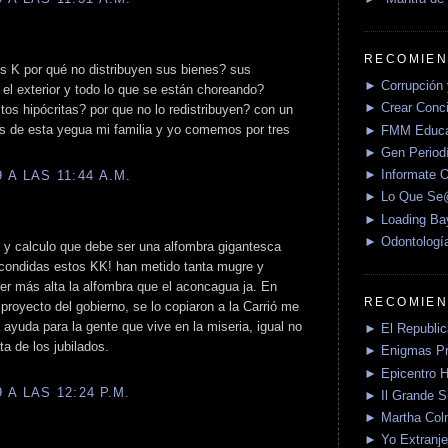
RECOMIEN
 los K por qué no distribuyen sus bienes? sus
► Corrupción 
 el exterior y todo lo que se están choreando?
► Crear Conci
tos hipócritas? por que no lo redistribuyen? con un
tas de esta yegua mi familia y yo comemos por tres
► FMM Educa
► Gen Periodí
► Informate O
A LAS 11:44 A.M.
► Lo Que S
► Loading Ba
► Odontologí
l, y calculo que debe ser una alfombra gigantesca
condidas estos KK! han metido tanta mugre y
er más alta la alfombra que el aconcagua ja. En
RECOMIEN
proyecto del gobierno, se lo copiaron a la Carrió me
 ayuda para la gente que vive en la miseria, igual no
► El Republica
ta de los jubilados.
► Enigmas P
► Epicentro H
A LAS 12:24 P.M.
► Il Grande 
► Martha Col
► Yo Extranje