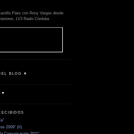
astillo Páez con Rony Vargas desde
xteriores, LV3 Radio Córdoba
DEL BLOG ▼
S▼
RECIBIDOS
ía"
es 2009" (II)
la Comunicación 2011"