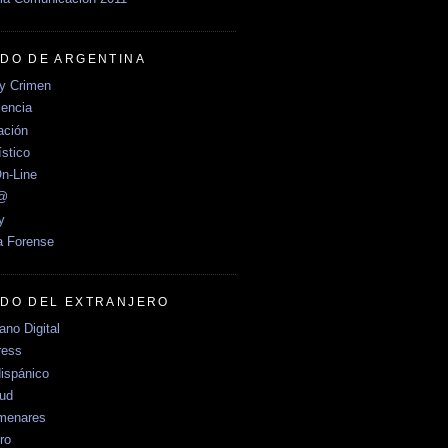
DO DE ARGENTINA
y Crimen
encia
ción
stico
n-Line
e@
y
a Forense
DO DEL EXTRANJERO
no Digital
ress
ispánico
Sud
menares
ro