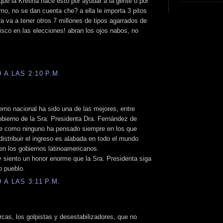
ue la Kretina hace esto por ayudar a la gente o por
ismo, no se dan cuenta che? a ella le importa 3 pitos
ra va a tener otros 7 millones de tipos agarrados de
 visco en las elecciones! abran los ojos nabos, no
A LAS 2:10 P.M.
erno nacional ha sido una de las mejores, entre
obierno de la Sra. Presidenta Dra. Fernández de
ue como ninguno ha pensado siempre en los que
distribuir el ingreso es alabada en todo el mundo
en los gobiernos latinoamericanos.
y siento un honor enorme que la Sra. Presidenta siga
o pueblo.
A LAS 3:11 P.M.
cas, los golpistas y desestabilizadores, que no