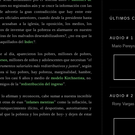
tores no registrados aún y se cruce la información con las
de advertir la gran contradicción que hay entre este
nes oficiales anteriores, cuando desde la presidente hasta
ÚLTIMOS 
 acusaban a la iglesia, la oposición, los medios, los
ltos de inventar que la pobreza es alarmante en nuestro
iras de los malvados desestabilizadores?, ¿no era que la
AUDIO # 1
maquillados del
Indec
?.
Mario Pereyr
 al día, aparecieron los pobres, millones de pobres,
pesos
, millones de niños y adolescentes que necesitan “
el
rumentos salariales más redistributivos y justos
”, según
ora sí hay pobres, hay pobreza, marginalidad, hambre,
, en los casi 6 años y medio de
modelo Kirchnerista
, no.
emigos de la “
redistribución del ingreso
”.
AUDIO # 2
 lo afirman y reconocen, cabe sumar a nuestra increíble
 otras de esas ”
infames mentiras
” como la inflación, la
Rony Vargas 
 enriquecimiento ilícito, el despotismo, autoritarismo y
ual que la pobreza y los pobres de hoy- y dejen de estar