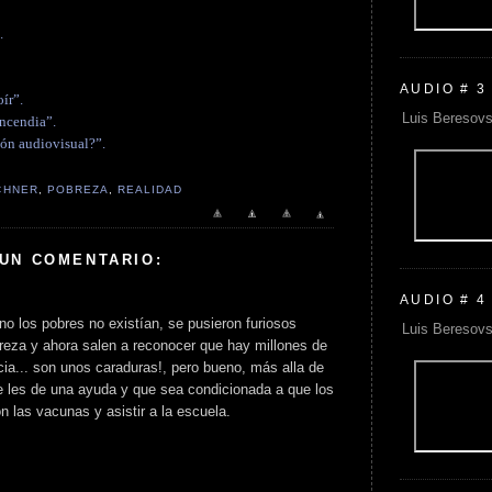
.
AUDIO # 3
ír”.
Luis Beresovs
incendia”.
ión audiovisual?”.
CHNER
,
POBREZA
,
REALIDAD
 UN COMENTARIO:
AUDIO # 4
no los pobres no existían, se pusieron furiosos
Luis Beresovs
breza y ahora salen a reconocer que hay millones de
ia... son unos caraduras!, pero bueno, más alla de
 les de una ayuda y que sea condicionada a que los
n las vacunas y asistir a la escuela.