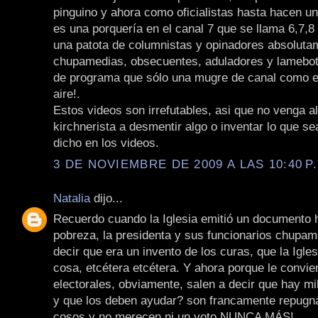
pinguino y ahora como oficialistas hasta hacen u
es una porquería en el canal 7 que se llama 6,7,8 
una patota de columnistas y opinadores absoluta
chupamedias, obsecuentes, aduladores y lamebot
de programa que sólo una mugre de canal como el
aire!.
Estos videos son irrefutables, asi que no venga a
kirchnerista a desmentir algo o inventar lo que se
dicho en los videos.
3 DE NOVIEMBRE DE 2009 A LAS 10:40 P
Natalia
dijo...
Recuerdo cuando la Iglesia emitió un documento 
pobreza, la presidenta y sus funcionarios chupam
decir que era un invento de los curas, que la Iglesi
cosa, etcétera etcétera. Y ahora porque le convie
electorales, obviamente, salen a decir que hay mi
y que los deben ayudar? son francamente repugn
cosos y no merecen ni un voto NUNCA MÁS!.