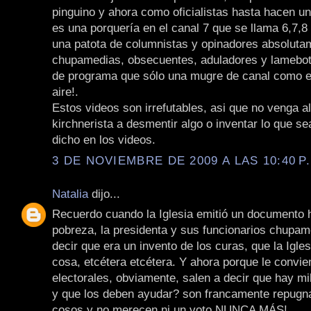
pinguino y ahora como oficialistas hasta hacen u
es una porquería en el canal 7 que se llama 6,7,8 
una patota de columnistas y opinadores absoluta
chupamedias, obsecuentes, aduladores y lamebot
de programa que sólo una mugre de canal como el
aire!.
Estos videos son irrefutables, asi que no venga a
kirchnerista a desmentir algo o inventar lo que se
dicho en los videos.
3 DE NOVIEMBRE DE 2009 A LAS 10:40 P
Natalia
dijo...
Recuerdo cuando la Iglesia emitió un documento 
pobreza, la presidenta y sus funcionarios chupam
decir que era un invento de los curas, que la Iglesi
cosa, etcétera etcétera. Y ahora porque le convie
electorales, obviamente, salen a decir que hay mi
y que los deben ayudar? son francamente repugn
cosos y no merecen ni un voto NUNCA MÁS!.