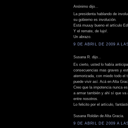
Anónimo dijo...
La presidenta hablando de involu
su gobierno es involución.
Está muuuy bueno el artículo Edu
Y el remate, de lujo!.
Un abrazo.
9 DE ABRIL DE 2009 A LAS
Susana R. dijo...
Es cierto, usted lo había anticip
consecuencias mas graves y esta
atemorizada, con miedo todo el t
puede vivir así. Acá en Alta Grac
Creo que la impotencia nunca es
a armar también y ahí sí que va
entre nosotros.
Lo felicito por el artículo, fantást
Susana Roldán de Alta Gracia.
9 DE ABRIL DE 2009 A LAS