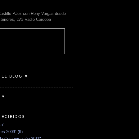
astillo Páez con Rony Vargas desde
xteriores, LV3 Radio Córdoba
DEL BLOG ▼
S▼
RECIBIDOS
ía"
es 2009" (II)
la Comunicación 2011"