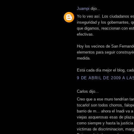
Juampi
dijo...
Yo lo veo así. Los ciudadanos e
inseguridad y los gobernantes, 
que digamos, reaccionan con est
efectivas.
Hoy los vecinos de San Fernando
elementos para seguir construyénd
medida.
Está cada día mejor el blog, cad
9 DE ABRIL DE 2009 A LAS
Carlos dijo...
Creo que a ese muro tendrían tam
tocarlo! son todos chorros, falo
barrio de m... ahora el Inadi va 
viejas asquerosas esas de plaz
como siempre y hasta la justicia
victimas de discriminacion, marg