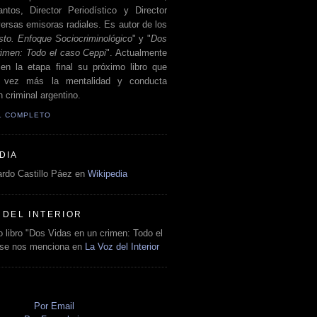
antos, Director Periodístico y Director
ersas emisoras radiales. Es autor de los
sto. Enfoque Sociocriminológico
" y "
Dos
rimen: Todo el caso Ceppi
". Actualmente
en la etapa final su próximo libro que
a vez más la mentalidad y conducta
 criminal argentino.
IL COMPLETO
DIA
rdo Castillo Páez en
Wikipedia
 DEL INTERIOR
 libro "Dos Vidas en un crimen: Todo el
 se nos menciona en
La Voz del Interior
O
Por Email