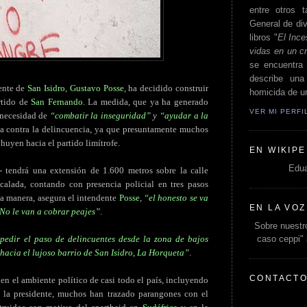
entre otros t
General de div
libros "
El Ince
vidas en un c
se encuentra 
describe un
dente de
San Isidro
,
Gustavo Posse
, ha decidido construir
homicida de un
rtido de
San Fernando
. La medida, que ya ha generado
VER MI PERF
 necesidad de
“combatir la inseguridad”
y
“ayudar a la
ha contra la delincuencia, ya que presuntamente muchos
huyen hacia el partido limítrofe.
EN WIKIPE
Edua
 tendrá una extensión de 1.600 metros sobre la calle
alada, contando con presencia policial en tres pasos
sta manera, asegura el intendente
Posse
,
“el honesto se va
EN LA VOZ
 No le van a cobrar peajes”
.
Sobre nuestro
caso ceppi"
pedir el paso de delincuentes desde la zona de bajos
 hacia el lujoso barrio de San Isidro, La Horqueta”
.
CONTACT
n el ambiente político de casi todo el país, incluyendo
 la presidente, muchos han trazado parangones con el