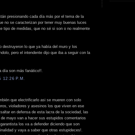
stán presionando cada día más por el tema de la
que no se caracterizan por tener muy buenas luces
e tipo de medidas, que no sé si son o no realmente
 destruyeron lo que ya había del muro y los
olo, pero el intendente dijo que iba a seguir con la
a día son más fanático!!.
 12:26 P.M.
bién que electrificarlo asi se mueren con solo
peros, violadores y asesinos los que viven en ese
a saltar en defensa de esta lacra de la sociedad, las
a de mayo van a hacer sus estupidos comentarios
 garantista los va a defender diciendo que son
inalidad y vaya a saber que otras estupideces!.