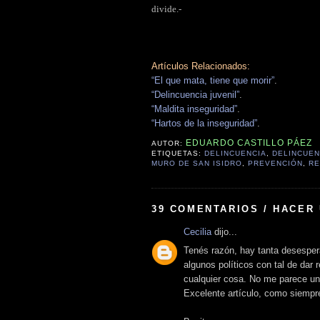
divide.-
Artículos Relacionados:
“El que mata, tiene que morir”
.
“Delincuencia juvenil”
.
“Maldita inseguridad”
.
“Hartos de la inseguridad”
.
EDUARDO CASTILLO PÁEZ
AUTOR:
ETIQUETAS:
DELINCUENCIA
,
DELINCUEN
MURO DE SAN ISIDRO
,
PREVENCIÓN
,
RE
39 COMENTARIOS / HACER
Cecilia
dijo...
Tenés razón, hay tanta desesper
algunos políticos con tal de dar
cualquier cosa. No me parece un
Excelente artículo, como siempr