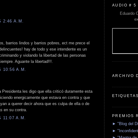
AUDIO # 5
Eduardo C
e
 2:46 A.M.
os, barrios lindos y barrios pobres, ect me prece el
delincuentes! hay de todo y ese intendente es un
criminando y violando la libertad de las personas
iempre. Aguante la libertad!!!.
 10:56 A.M.
ARCHIVO 
a Presidenta les digo que ella criticó duramente esta
ETIQUETA
diciendo energicamente que estava en contra y que
ayan a querer decir ahora que es culpa de ella o de
s en su contra.
PREMIOS 
 11:07 A.M.
► "Blog del D
► "Inconfident
► "Mantra de 