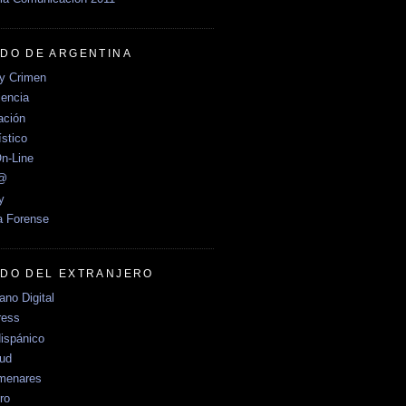
DO DE ARGENTINA
y Crimen
encia
ción
stico
n-Line
e@
y
a Forense
DO DEL EXTRANJERO
no Digital
ress
ispánico
Sud
menares
ro