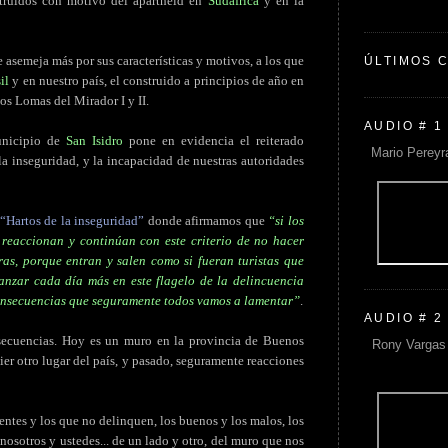
struidos con motivo del apartheid en
Sudáfrica
y en la
e asemeja más por sus características y motivos, a los que
ÚLTIMOS 
il
y en nuestro país, el construido a principios de año en
ios Lomas del Mirador I y II.
AUDIO # 1
unicipio de
San Isidro
pone en evidencia el reiterado
Mario Pereyr
la inseguridad, y la incapacidad de nuestras autoridades
“Hartos de la inseguridad”
donde afirmamos que
“si los
no reaccionan y continúan con este criterio de no hacer
ras, porque entran y salen como si fueran turistas que
anzar cada día más en este flagelo de la delincuencia
onsecuencias que seguramente todos vamos a lamentar”
.
AUDIO # 2
secuencias. Hoy es un muro en la provincia de Buenos
Rony Vargas 
ier otro lugar del país, y pasado, seguramente reacciones
entes y los que no delinquen, los buenos y los malos, los
 nosotros y ustedes... de un lado y otro, del muro que nos