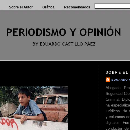
Sobre el Autor
Gráfica
Recomendados
SOBRE EL
EDUARDO 
Abogado. Pro
Seguridad Ciu
Criminal. Di
ha especializa
jurídicos. Ha 
y columnas de
digitales. Fue
conductor del 