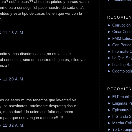
uro? están locos?? ahora los pibitos y narcos van a
orme para consegir "el paco nuestro de cada día"...
elitos y este tipo de cosas tienen que ver con la
RECOMIEN
?.
► Corrupción 
► Crear Conci
 11:15 A.M.
► FMM Educa
► Gen Periodí
► Informate O
 odio y mas discriminacion ,no es la clase
► Lo Que S
ual economia, sino de nuestros dirigentes, ellos ya
► Loading Ba
enza !.
► Odontologí
 11:20 A.M.
RECOMIEN
► El Republica
les de estos muros tenemos que levantar! ya
► Enigmas P
y los asesinatos, totalmente desprotegidos e
► Epicentro H
, mano dura!!! lo unico que falta que ahora
► Il Grande 
o para que nos vengan a chorear!!!!!!.
► Martha Col
 11:32 A.M.
► Yo Extranje