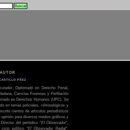
 AUTOR
CASTILLO PÁEZ
curador. Diplomado en Derecho Penal,
dadana, Ciencias Forenses y Perfilación
plomado en Derechos Humanos (UPC). Se
do en temas policiales, criminológicos y
escrito cientos de artículos periodísticos
 opinión para diversos medios gráficos y
 Director del periódico "
El Observador
",
ciclo político "
El Observador Radial
",