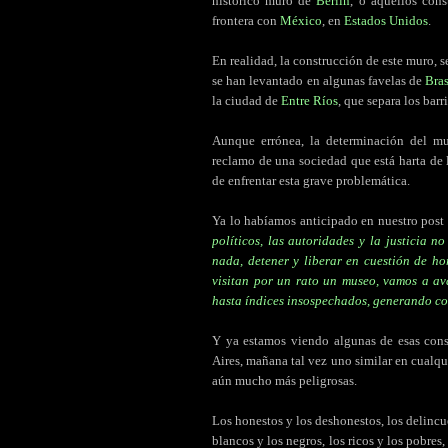
histórico muro de
Berlín
, o aquellos con
frontera con
México
, en
Estados Unidos
.
En realidad, la construcción de este muro, s
se han levantado en algunas favelas de
Bras
la ciudad de
Entre Ríos
, que separa los barr
Aunque errónea, la determinación del m
reclamo de una sociedad que está harta de 
de enfrentar esta grave problemática.
Ya lo habíamos anticipado en nuestro post
políticos, las autoridades y la justicia 
nada, detener y liberar en cuestión de ho
visitan por un rato un museo, vamos a av
hasta índices insospechados, generando c
Y ya estamos viendo algunas de esas con
Aires, mañana tal vez uno similar en cualqu
aún mucho más peligrosas.
Los honestos y los deshonestos, los delincu
blancos y los negros, los ricos y los pobres,