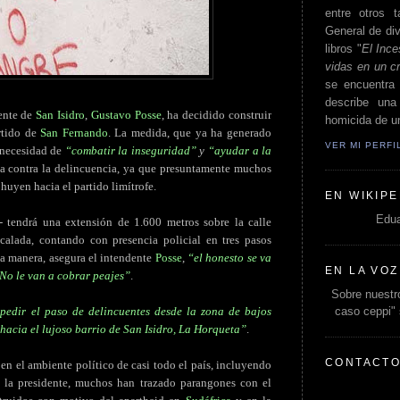
entre otros t
General de div
libros "
El Ince
vidas en un c
se encuentra 
describe un
dente de
San Isidro
,
Gustavo Posse
, ha decidido construir
homicida de un
rtido de
San Fernando
. La medida, que ya ha generado
VER MI PERF
 necesidad de
“combatir la inseguridad”
y
“ayudar a la
ha contra la delincuencia, ya que presuntamente muchos
huyen hacia el partido limítrofe.
EN WIKIPE
Edua
 tendrá una extensión de 1.600 metros sobre la calle
alada, contando con presencia policial en tres pasos
sta manera, asegura el intendente
Posse
,
“el honesto se va
EN LA VOZ
 No le van a cobrar peajes”
.
Sobre nuestro
caso ceppi"
pedir el paso de delincuentes desde la zona de bajos
 hacia el lujoso barrio de San Isidro, La Horqueta”
.
CONTACT
n el ambiente político de casi todo el país, incluyendo
 la presidente, muchos han trazado parangones con el