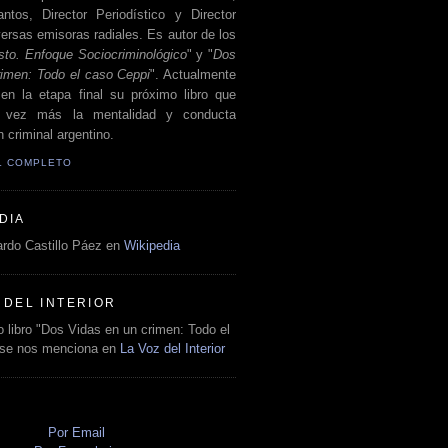
antos, Director Periodístico y Director
ersas emisoras radiales. Es autor de los
sto. Enfoque Sociocriminológico
" y "
Dos
rimen: Todo el caso Ceppi
". Actualmente
en la etapa final su próximo libro que
a vez más la mentalidad y conducta
 criminal argentino.
IL COMPLETO
DIA
rdo Castillo Páez en
Wikipedia
 DEL INTERIOR
 libro "Dos Vidas en un crimen: Todo el
 se nos menciona en
La Voz del Interior
O
Por Email