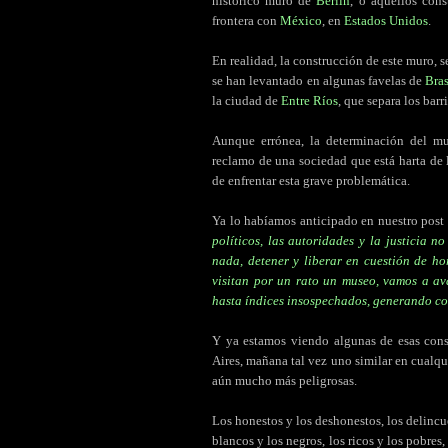
histórico muro de
Berlín
, o aquellos con
frontera con
México
, en
Estados Unidos
.
En realidad, la construcción de este muro, s
se han levantado en algunas favelas de
Bras
la ciudad de
Entre Ríos
, que separa los barr
Aunque errónea, la determinación del m
reclamo de una sociedad que está harta de 
de enfrentar esta grave problemática.
Ya lo habíamos anticipado en nuestro post
políticos, las autoridades y la justicia 
nada, detener y liberar en cuestión de ho
visitan por un rato un museo, vamos a av
hasta índices insospechados, generando c
Y ya estamos viendo algunas de esas con
Aires, mañana tal vez uno similar en cualqu
aún mucho más peligrosas.
Los honestos y los deshonestos, los delincu
blancos y los negros, los ricos y los pobres,