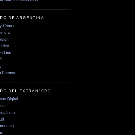
DO DE ARGENTINA
y Crimen
encia
ción
stico
n-Line
e@
y
a Forense
DO DEL EXTRANJERO
no Digital
ress
ispánico
Sud
menares
ro