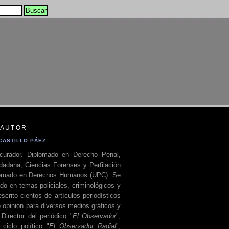
 AUTOR
CASTILLO PÁEZ
curador. Diplomado en Derecho Penal,
dadana, Ciencias Forenses y Perfilación
plomado en Derechos Humanos (UPC). Se
do en temas policiales, criminológicos y
escrito cientos de artículos periodísticos
 opinión para diversos medios gráficos y
 Director del periódico "
El Observador
",
ciclo político "
El Observador Radial
",