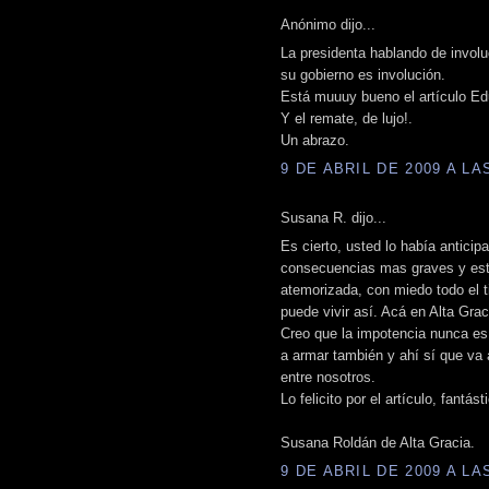
Anónimo dijo...
La presidenta hablando de involu
su gobierno es involución.
Está muuuy bueno el artículo Edu
Y el remate, de lujo!.
Un abrazo.
9 DE ABRIL DE 2009 A LAS
Susana R. dijo...
Es cierto, usted lo había anticip
consecuencias mas graves y esta
atemorizada, con miedo todo el t
puede vivir así. Acá en Alta Grac
Creo que la impotencia nunca es
a armar también y ahí sí que va
entre nosotros.
Lo felicito por el artículo, fantást
Susana Roldán de Alta Gracia.
9 DE ABRIL DE 2009 A LAS