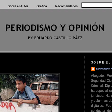
Sobre el Autor
Gráfica
Recomendados
SOBRE EL
EDUARDO 
Abogado. Pro
Seguridad Ciu
Criminal. Di
ha especializa
jurídicos. Ha 
y columnas de
digitales. Fue
conductor del 