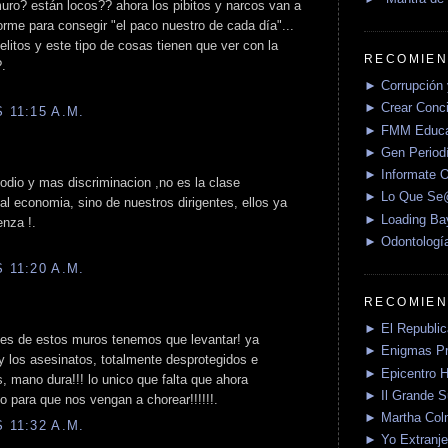
uro? están locos?? ahora los pibitos y narcos van a
orme para consegir "el paco nuestro de cada día"...
elitos y este tipo de cosas tienen que ver con la
RECOMIEN
?.
► Corrupción 
► Crear Conci
 11:15 A.M.
► FMM Educa
► Gen Periodí
► Informate O
 odio y mas discriminacion ,no es la clase
► Lo Que S
ual economia, sino de nuestros dirigentes, ellos ya
► Loading Ba
enza !.
► Odontologí
 11:20 A.M.
RECOMIEN
► El Republica
les de estos muros tenemos que levantar! ya
► Enigmas P
y los asesinatos, totalmente desprotegidos e
► Epicentro H
, mano dura!!! lo unico que falta que ahora
► Il Grande 
o para que nos vengan a chorear!!!!!!.
► Martha Col
 11:32 A.M.
► Yo Extranje