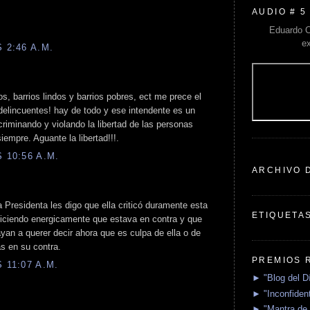
AUDIO # 5
Eduardo C
e
 2:46 A.M.
os, barrios lindos y barrios pobres, ect me prece el
delincuentes! hay de todo y ese intendente es un
criminando y violando la libertad de las personas
iempre. Aguante la libertad!!!.
 10:56 A.M.
ARCHIVO 
a Presidenta les digo que ella criticó duramente esta
ETIQUETA
diciendo energicamente que estava en contra y que
ayan a querer decir ahora que es culpa de ella o de
s en su contra.
PREMIOS 
 11:07 A.M.
► "Blog del D
► "Inconfident
► "Mantra de 