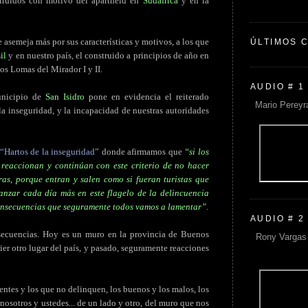
struidos con motivo del apartheid en
Sudáfrica
y en la
e asemeja más por sus características y motivos, a los que
ÚLTIMOS 
il
y en nuestro país, el construido a principios de año en
ios Lomas del Mirador I y II.
AUDIO # 1
unicipio de
San Isidro
pone en evidencia el reiterado
Mario Pereyr
la inseguridad, y la incapacidad de nuestras autoridades
“Hartos de la inseguridad”
donde afirmamos que
“si los
no reaccionan y continúan con este criterio de no hacer
ras, porque entran y salen como si fueran turistas que
anzar cada día más en este flagelo de la delincuencia
onsecuencias que seguramente todos vamos a lamentar”
.
AUDIO # 2
secuencias. Hoy es un muro en la provincia de Buenos
Rony Vargas 
ier otro lugar del país, y pasado, seguramente reacciones
entes y los que no delinquen, los buenos y los malos, los
 nosotros y ustedes... de un lado y otro, del muro que nos