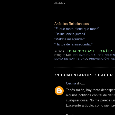
divide.-
Artículos Relacionados:
“El que mata, tiene que morir”
.
“Delincuencia juvenil”
.
“Maldita inseguridad”
.
“Hartos de la inseguridad”
.
EDUARDO CASTILLO PÁEZ
AUTOR:
ETIQUETAS:
DELINCUENCIA
,
DELINCUEN
MURO DE SAN ISIDRO
,
PREVENCIÓN
,
RE
39 COMENTARIOS / HACER
Cecilia
dijo...
Tenés razón, hay tanta desesper
algunos políticos con tal de dar
cualquier cosa. No me parece un
Excelente artículo, como siempr