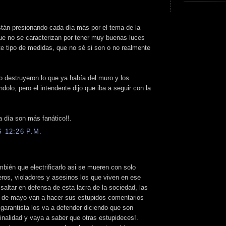
stán presionando cada día más por el tema de la
que no se caracterizan por tener muy buenas luces
e tipo de medidas, que no sé si son o no realmente
 destruyeron lo que ya había del muro y los
olo, pero el intendente dijo que iba a seguir con la
a día son más fanático!!.
 12:26 P.M.
bién que electrificarlo asi se mueren con solo
peros, violadores y asesinos los que viven en ese
a saltar en defensa de esta lacra de la sociedad, las
a de mayo van a hacer sus estupidos comentarios
 garantista los va a defender diciendo que son
inalidad y vaya a saber que otras estupideces!.