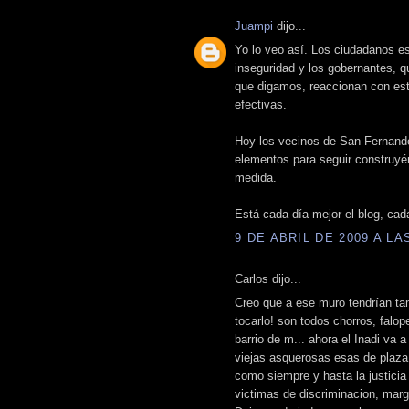
Juampi
dijo...
Yo lo veo así. Los ciudadanos e
inseguridad y los gobernantes, 
que digamos, reaccionan con est
efectivas.
Hoy los vecinos de San Fernando
elementos para seguir construyénd
medida.
Está cada día mejor el blog, cad
9 DE ABRIL DE 2009 A LAS
Carlos dijo...
Creo que a ese muro tendrían tam
tocarlo! son todos chorros, falo
barrio de m... ahora el Inadi va 
viejas asquerosas esas de plaz
como siempre y hasta la justicia
victimas de discriminacion, marg