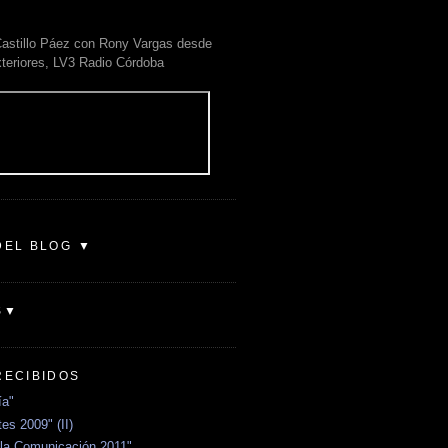
astillo Páez con Rony Vargas desde
xteriores, LV3 Radio Córdoba
DEL BLOG ▼
S▼
RECIBIDOS
ía"
es 2009" (II)
la Comunicación 2011"