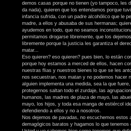
demos casas porque no tienen (yo tampoco, les d
da nada), quieren que los entendamos porque tuv
infancia sufrida, con un padre alcohólico que le p
madre, a ellos y abusaba de sus hermanas; quier
ayudemos en todo, que no seamos inconstituciona
permitamos drogarse libremente, que los dejemo
libremente porque la justicia les garantiza el dere
matar...
Eso quieren? eso quieren? pues bien, lo están co
porque hoy estamos a merced de ellos, hacen con
nuestras flias y nuestros bienes lo que se les ant
nos secuestran, nos matan y no podemos hacer 
alguien implementa una medida, sea la que fuere, 
protegernos saltan todo el zurdaje, las agrupaci
humanos, las madres de plaza de mayo, las abuel
mayo, los hijos, y toda esa manga de estiércol id
defendiendo a ellos y no a nosotros.
Nos dejemos de pavadas, no escuchemos estos 
demagógicos baratos y hagamos lo que tenemos 
Usted y yo sabemos bien como tenemos que defe