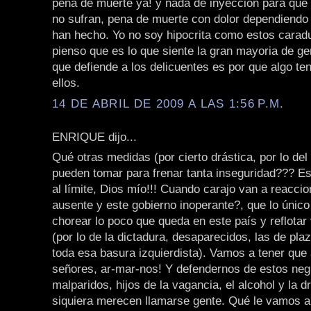
pena de muerte ya! y nada de inyeccion para que
no sufran, pena de muerte con dolor dependiendo
han hecho. Yo no soy hipocrita como estos caradu
pienso que es lo que siente la gran mayoria de ge
que defiende a los delicuentes es por que algo te
ellos.
14 DE ABRIL DE 2009 A LAS 1:56 P.M.
ENRIQUE dijo...
Qué otras medidas (por cierto drástica, por lo del
pueden tomar para frenar tanta inseguridad??? E
al límite, Dios mío!!! Cuando carajo van a reaccion
ausente y este gobierno inoperante?, que lo únic
chorear lo poco que queda en este país y reflotar
(por lo de la dictadura, desaparecidos, las de pl
toda esa basura izquierdista). Vamos a tener qu
señores, ar-mar-nos! Y defendernos de estos neg
malparidos, hijos de la vagancia, el alcohol y la dr
siquiera merecen llamarse gente. Qué le vamos a