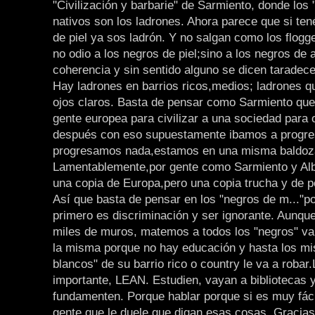
"Civilización y barbarie" de Sarmiento, donde los "
nativos son los ladrones. Ahora parece que si ten
de piel ya sos ladrón. Y no salgan como los flogge
no odio a los negros de piel;sino a los negros de 
coherencia y sin sentido alguno se dicen taradece
Hay ladrones en barrios ricos,medios; ladrones q
ojos claros. Basta de pensar como Sarmiento que 
gente europea para civilizar a una sociedad para 
después con eso supuestamente ibamos a progre
progresamos nada,estamos en una misma baldoz
Lamentablemente,por gente como Sarmiento y Al
una copia de Europa,pero una copia trucha y de p
Así que basta de pensar en los "negros de m..."p
primero es discriminación y ser ignorante. Aunq
miles de muros, matemos a todos los "negros" va
la misma porque no hay educación y hasta los m
blancos" de su barrio rico o country le va a robar
importante, LEAN. Estudien, vayan a bibliotecas
fundamenten. Porque hablar porque si es muy fáci
gente que le duele que digan esas cosas. Gracia