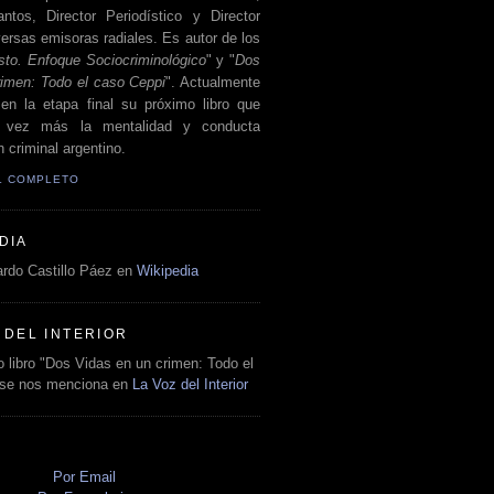
antos, Director Periodístico y Director
ersas emisoras radiales. Es autor de los
sto. Enfoque Sociocriminológico
" y "
Dos
rimen: Todo el caso Ceppi
". Actualmente
en la etapa final su próximo libro que
a vez más la mentalidad y conducta
 criminal argentino.
IL COMPLETO
DIA
rdo Castillo Páez en
Wikipedia
 DEL INTERIOR
 libro "Dos Vidas en un crimen: Todo el
 se nos menciona en
La Voz del Interior
O
Por Email