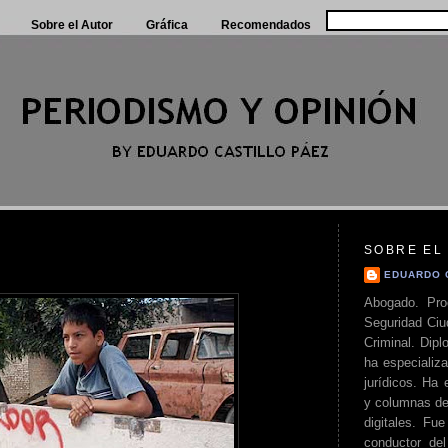
Sobre el Autor
Gráfica
Recomendados
SOBRE EL
EDUARDO 
Abogado. Pro
Seguridad Ciu
Criminal. Di
ha especializa
jurídicos. Ha 
y columnas de
digitales. Fue
conductor del 