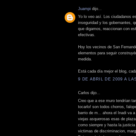
Juampi
dijo...
Yo lo veo así. Los ciudadanos e
inseguridad y los gobernantes, 
que digamos, reaccionan con est
efectivas.
Hoy los vecinos de San Fernando
elementos para seguir construyénd
medida.
Está cada día mejor el blog, cad
9 DE ABRIL DE 2009 A LAS
Carlos dijo...
Creo que a ese muro tendrían tam
tocarlo! son todos chorros, falo
barrio de m... ahora el Inadi va 
viejas asquerosas esas de plaz
como siempre y hasta la justicia
victimas de discriminacion, marg