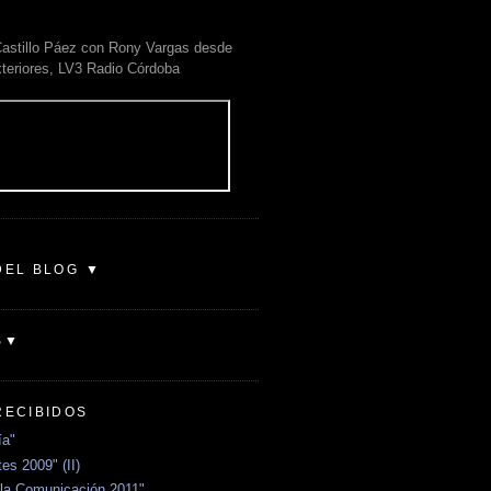
astillo Páez con Rony Vargas desde
xteriores, LV3 Radio Córdoba
DEL BLOG ▼
S▼
RECIBIDOS
ía"
es 2009" (II)
la Comunicación 2011"