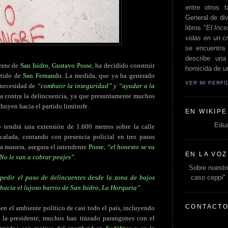
entre otros t
General de div
libros "
El Ince
vidas en un c
se encuentra 
describe un
dente de
San Isidro
,
Gustavo Posse
, ha decidido construir
homicida de un
rtido de
San Fernando
. La medida, que ya ha generado
VER MI PERF
 necesidad de
“combatir la inseguridad”
y
“ayudar a la
ha contra la delincuencia, ya que presuntamente muchos
huyen hacia el partido limítrofe.
EN WIKIPE
Edua
 tendrá una extensión de 1.600 metros sobre la calle
alada, contando con presencia policial en tres pasos
sta manera, asegura el intendente
Posse
,
“el honesto se va
EN LA VOZ
 No le van a cobrar peajes”
.
Sobre nuestro
caso ceppi"
pedir el paso de delincuentes desde la zona de bajos
 hacia el lujoso barrio de San Isidro, La Horqueta”
.
CONTACT
n el ambiente político de casi todo el país, incluyendo
 la presidente, muchos han trazado parangones con el