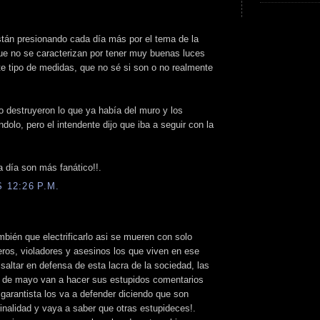
stán presionando cada día más por el tema de la
que no se caracterizan por tener muy buenas luces
e tipo de medidas, que no sé si son o no realmente
 destruyeron lo que ya había del muro y los
olo, pero el intendente dijo que iba a seguir con la
a día son más fanático!!.
 12:26 P.M.
bién que electrificarlo asi se mueren con solo
peros, violadores y asesinos los que viven en ese
a saltar en defensa de esta lacra de la sociedad, las
a de mayo van a hacer sus estupidos comentarios
 garantista los va a defender diciendo que son
inalidad y vaya a saber que otras estupideces!.