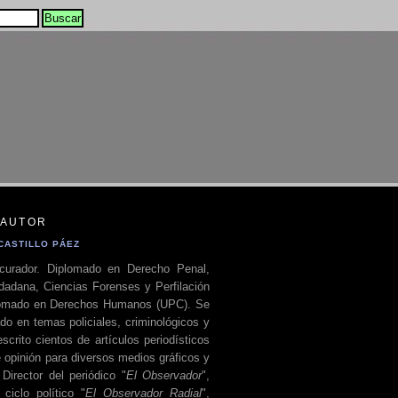
 AUTOR
CASTILLO PÁEZ
curador. Diplomado en Derecho Penal,
dadana, Ciencias Forenses y Perfilación
plomado en Derechos Humanos (UPC). Se
do en temas policiales, criminológicos y
escrito cientos de artículos periodísticos
 opinión para diversos medios gráficos y
 Director del periódico "
El Observador
",
ciclo político "
El Observador Radial
",