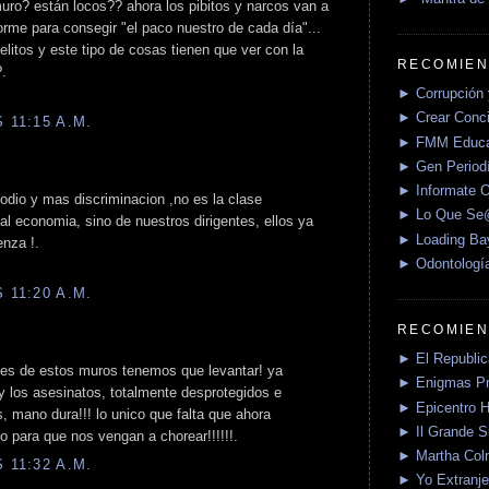
uro? están locos?? ahora los pibitos y narcos van a
orme para consegir "el paco nuestro de cada día"...
elitos y este tipo de cosas tienen que ver con la
RECOMIEN
?.
► Corrupción 
► Crear Conci
 11:15 A.M.
► FMM Educa
► Gen Periodí
► Informate O
 odio y mas discriminacion ,no es la clase
► Lo Que S
ual economia, sino de nuestros dirigentes, ellos ya
► Loading Ba
enza !.
► Odontologí
 11:20 A.M.
RECOMIEN
► El Republica
les de estos muros tenemos que levantar! ya
► Enigmas P
y los asesinatos, totalmente desprotegidos e
► Epicentro H
, mano dura!!! lo unico que falta que ahora
► Il Grande 
o para que nos vengan a chorear!!!!!!.
► Martha Col
 11:32 A.M.
► Yo Extranje