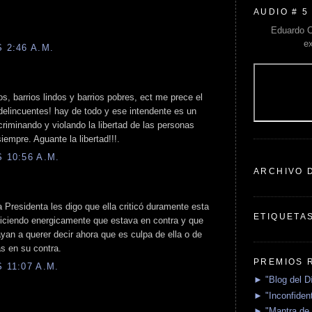
AUDIO # 5
Eduardo C
e
 2:46 A.M.
os, barrios lindos y barrios pobres, ect me prece el
delincuentes! hay de todo y ese intendente es un
criminando y violando la libertad de las personas
iempre. Aguante la libertad!!!.
 10:56 A.M.
ARCHIVO 
a Presidenta les digo que ella criticó duramente esta
ETIQUETA
diciendo energicamente que estava en contra y que
ayan a querer decir ahora que es culpa de ella o de
s en su contra.
PREMIOS 
 11:07 A.M.
► "Blog del D
► "Inconfident
► "Mantra de 