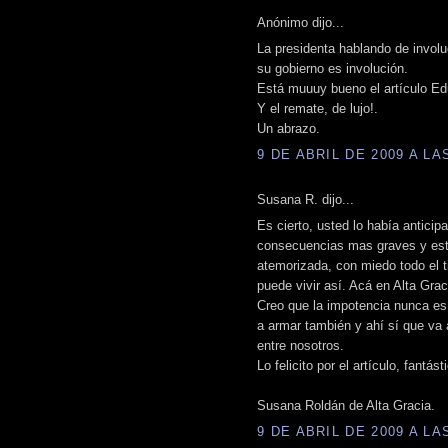
Anónimo dijo...
La presidenta hablando de involu
su gobierno es involución.
Está muuuy bueno el artículo Edu
Y el remate, de lujo!.
Un abrazo.
9 DE ABRIL DE 2009 A LAS
Susana R. dijo...
Es cierto, usted lo había anticip
consecuencias mas graves y esta
atemorizada, con miedo todo el t
puede vivir así. Acá en Alta Grac
Creo que la impotencia nunca es
a armar también y ahí sí que va
entre nosotros.
Lo felicito por el artículo, fantást
Susana Roldán de Alta Gracia.
9 DE ABRIL DE 2009 A LAS