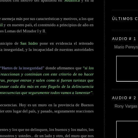
struidos con motivo del apartheid en
Sudáfrica
y en la
e asemeja más por sus características y motivos, a los que
ÚLTIMOS 
il
y en nuestro país, el construido a principios de año en
ios Lomas del Mirador I y II.
AUDIO # 1
unicipio de
San Isidro
pone en evidencia el reiterado
Mario Pereyr
la inseguridad, y la incapacidad de nuestras autoridades
“Hartos de la inseguridad”
donde afirmamos que
“si los
no reaccionan y continúan con este criterio de no hacer
ras, porque entran y salen como si fueran turistas que
anzar cada día más en este flagelo de la delincuencia
onsecuencias que seguramente todos vamos a lamentar”
.
AUDIO # 2
secuencias. Hoy es un muro en la provincia de Buenos
Rony Vargas 
ier otro lugar del país, y pasado, seguramente reacciones
entes y los que no delinquen, los buenos y los malos, los
 nosotros y ustedes... de un lado y otro, del muro que nos