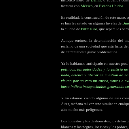
histórico muro de
Berlín
, o aquellos con
frontera con
México
, en
Estados Unidos
.
En realidad, la construcción de este muro, s
se han levantado en algunas favelas de
Bras
la ciudad de
Entre Ríos
, que separa los barr
Aunque errónea, la determinación del m
reclamo de una sociedad que está harta de 
de enfrentar esta grave problemática.
Ya lo habíamos anticipado en nuestro post
políticos, las autoridades y la justicia 
nada, detener y liberar en cuestión de ho
visitan por un rato un museo, vamos a av
hasta índices insospechados, generando c
Y ya estamos viendo algunas de esas con
Aires, mañana tal vez uno similar en cualqu
aún mucho más peligrosas.
Los honestos y los deshonestos, los delincu
blancos y los negros, los ricos y los pobres,