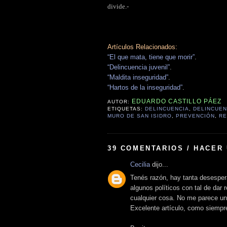
divide.-
Artículos Relacionados:
“El que mata, tiene que morir”
.
“Delincuencia juvenil”
.
“Maldita inseguridad”
.
“Hartos de la inseguridad”
.
EDUARDO CASTILLO PÁEZ
AUTOR:
ETIQUETAS:
DELINCUENCIA
,
DELINCUEN
MURO DE SAN ISIDRO
,
PREVENCIÓN
,
RE
39 COMENTARIOS / HACER
Cecilia
dijo...
Tenés razón, hay tanta desesper
algunos políticos con tal de dar
cualquier cosa. No me parece un
Excelente artículo, como siempr