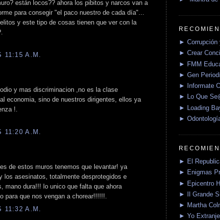
uro? están locos?? ahora los pibitos y narcos van a
orme para consegir "el paco nuestro de cada día"...
elitos y este tipo de cosas tienen que ver con la
RECOMIEN
?.
► Corrupción 
► Crear Conci
 11:15 A.M.
► FMM Educa
► Gen Periodí
► Informate O
 odio y mas discriminacion ,no es la clase
► Lo Que S
ual economia, sino de nuestros dirigentes, ellos ya
► Loading Ba
enza !.
► Odontologí
 11:20 A.M.
RECOMIEN
► El Republica
les de estos muros tenemos que levantar! ya
► Enigmas P
y los asesinatos, totalmente desprotegidos e
► Epicentro H
, mano dura!!! lo unico que falta que ahora
► Il Grande 
o para que nos vengan a chorear!!!!!!.
► Martha Col
 11:32 A.M.
► Yo Extranje