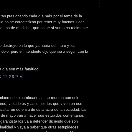
stán presionando cada día más por el tema de la
que no se caracterizan por tener muy buenas luces
e tipo de medidas, que no sé si son o no realmente
 destruyeron lo que ya había del muro y los
olo, pero el intendente dijo que iba a seguir con la
a día son más fanático!!.
 12:26 P.M.
bién que electrificarlo asi se mueren con solo
peros, violadores y asesinos los que viven en ese
a saltar en defensa de esta lacra de la sociedad, las
a de mayo van a hacer sus estupidos comentarios
 garantista los va a defender diciendo que son
inalidad y vaya a saber que otras estupideces!.