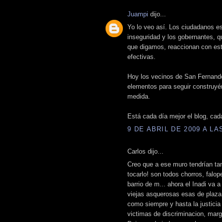
Juampi
dijo...
Yo lo veo así. Los ciudadanos e
inseguridad y los gobernantes, 
que digamos, reaccionan con est
efectivas.
Hoy los vecinos de San Fernando
elementos para seguir construyénd
medida.
Está cada día mejor el blog, cad
9 DE ABRIL DE 2009 A LAS
Carlos dijo...
Creo que a ese muro tendrían tam
tocarlo! son todos chorros, falo
barrio de m... ahora el Inadi va 
viejas asquerosas esas de plaz
como siempre y hasta la justicia
victimas de discriminacion, marg