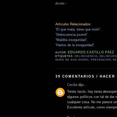
divide.-
Artículos Relacionados:
“El que mata, tiene que morir”
.
“Delincuencia juvenil”
.
“Maldita inseguridad”
.
“Hartos de la inseguridad”
.
EDUARDO CASTILLO PÁEZ
AUTOR:
ETIQUETAS:
DELINCUENCIA
,
DELINCUEN
MURO DE SAN ISIDRO
,
PREVENCIÓN
,
RE
39 COMENTARIOS / HACER
Cecilia
dijo...
Tenés razón, hay tanta desesper
algunos políticos con tal de dar
cualquier cosa. No me parece un
Excelente artículo, como siempr