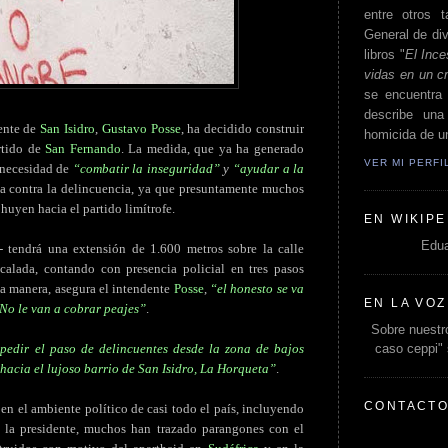
entre otros t
General de div
libros "
El Ince
vidas en un c
se encuentra 
describe un
dente de
San Isidro
,
Gustavo Posse
, ha decidido construir
homicida de un
rtido de
San Fernando
. La medida, que ya ha generado
VER MI PERF
 necesidad de
“combatir la inseguridad”
y
“ayudar a la
ha contra la delincuencia, ya que presuntamente muchos
huyen hacia el partido limítrofe.
EN WIKIPE
Edua
 tendrá una extensión de 1.600 metros sobre la calle
alada, contando con presencia policial en tres pasos
sta manera, asegura el intendente
Posse
,
“el honesto se va
EN LA VOZ
 No le van a cobrar peajes”
.
Sobre nuestro
caso ceppi"
pedir el paso de delincuentes desde la zona de bajos
 hacia el lujoso barrio de San Isidro, La Horqueta”
.
CONTACT
n el ambiente político de casi todo el país, incluyendo
 la presidente, muchos han trazado parangones con el