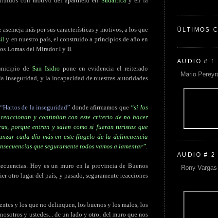
struidos con motivo del apartheid en
Sudáfrica
y en la
e asemeja más por sus características y motivos, a los que
ÚLTIMOS 
il
y en nuestro país, el construido a principios de año en
ios Lomas del Mirador I y II.
AUDIO # 1
unicipio de
San Isidro
pone en evidencia el reiterado
Mario Pereyr
la inseguridad, y la incapacidad de nuestras autoridades
“Hartos de la inseguridad”
donde afirmamos que
“si los
no reaccionan y continúan con este criterio de no hacer
ras, porque entran y salen como si fueran turistas que
anzar cada día más en este flagelo de la delincuencia
onsecuencias que seguramente todos vamos a lamentar”
.
AUDIO # 2
secuencias. Hoy es un muro en la provincia de Buenos
Rony Vargas 
ier otro lugar del país, y pasado, seguramente reacciones
entes y los que no delinquen, los buenos y los malos, los
 nosotros y ustedes... de un lado y otro, del muro que nos