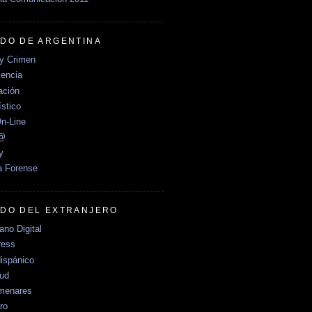
DO DE ARGENTINA
y Crimen
encia
ción
stico
n-Line
e@
y
a Forense
DO DEL EXTRANJERO
no Digital
ress
ispánico
Sud
menares
ro