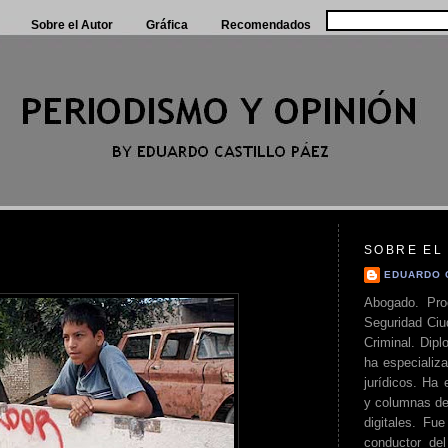
Sobre el Autor
Gráfica
Recomendados
SOBRE EL
EDUARDO 
Abogado. Pro
Seguridad Ciu
Criminal. Di
ha especializa
jurídicos. Ha 
y columnas de
digitales. Fue
conductor del 