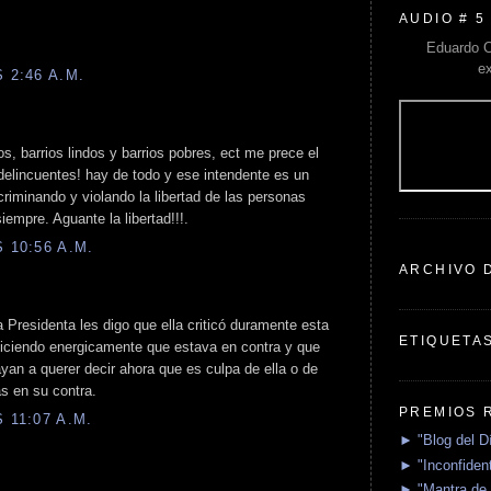
AUDIO # 5
Eduardo C
e
 2:46 A.M.
os, barrios lindos y barrios pobres, ect me prece el
delincuentes! hay de todo y ese intendente es un
criminando y violando la libertad de las personas
iempre. Aguante la libertad!!!.
 10:56 A.M.
ARCHIVO 
a Presidenta les digo que ella criticó duramente esta
ETIQUETA
diciendo energicamente que estava en contra y que
ayan a querer decir ahora que es culpa de ella o de
s en su contra.
PREMIOS 
 11:07 A.M.
► "Blog del D
► "Inconfident
► "Mantra de 