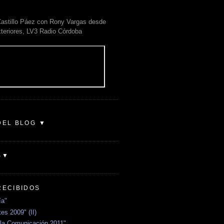
astillo Páez con Rony Vargas desde
xteriores, LV3 Radio Córdoba
DEL BLOG ▼
S▼
RECIBIDOS
ía"
es 2009" (II)
la Comunicación 2011"