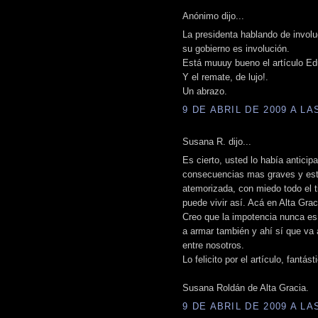
Anónimo dijo...
La presidenta hablando de involu
su gobierno es involución.
Está muuuy bueno el artículo Edu
Y el remate, de lujo!.
Un abrazo.
9 DE ABRIL DE 2009 A LAS
Susana R. dijo...
Es cierto, usted lo había anticip
consecuencias mas graves y esta
atemorizada, con miedo todo el t
puede vivir así. Acá en Alta Grac
Creo que la impotencia nunca es
a armar también y ahí sí que va
entre nosotros.
Lo felicito por el artículo, fantást
Susana Roldán de Alta Gracia.
9 DE ABRIL DE 2009 A LAS