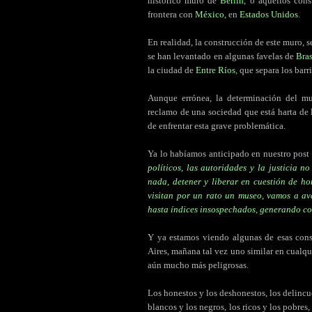
histórico muro de
Berlín
, o aquellos con
frontera con
México
, en
Estados Unidos
.
En realidad, la construcción de este muro, s
se han levantado en algunas favelas de
Bras
la ciudad de
Entre Ríos
, que separa los barr
Aunque errónea, la determinación del m
reclamo de una sociedad que está harta de 
de enfrentar esta grave problemática.
Ya lo habíamos anticipado en nuestro post
políticos, las autoridades y la justicia 
nada, detener y liberar en cuestión de ho
visitan por un rato un museo, vamos a av
hasta índices insospechados, generando c
Y ya estamos viendo algunas de esas con
Aires, mañana tal vez uno similar en cualqu
aún mucho más peligrosas.
Los honestos y los deshonestos, los delincu
blancos y los negros, los ricos y los pobres,