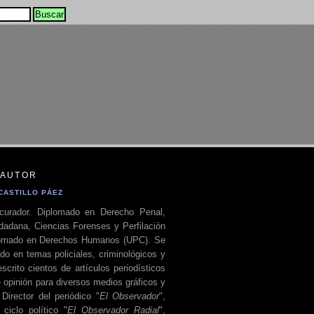
 AUTOR
CASTILLO PÁEZ
curador. Diplomado en Derecho Penal,
dadana, Ciencias Forenses y Perfilación
plomado en Derechos Humanos (UPC). Se
do en temas policiales, criminológicos y
escrito cientos de artículos periodísticos
 opinión para diversos medios gráficos y
 Director del periódico "
El Observador
",
ciclo político "
El Observador Radial
",