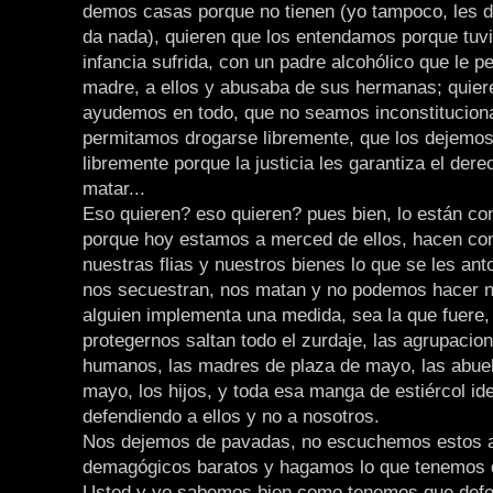
demos casas porque no tienen (yo tampoco, les d
da nada), quieren que los entendamos porque tuv
infancia sufrida, con un padre alcohólico que le p
madre, a ellos y abusaba de sus hermanas; quier
ayudemos en todo, que no seamos inconstituciona
permitamos drogarse libremente, que los dejemo
libremente porque la justicia les garantiza el dere
matar...
Eso quieren? eso quieren? pues bien, lo están co
porque hoy estamos a merced de ellos, hacen con
nuestras flias y nuestros bienes lo que se les ant
nos secuestran, nos matan y no podemos hacer 
alguien implementa una medida, sea la que fuere, 
protegernos saltan todo el zurdaje, las agrupaci
humanos, las madres de plaza de mayo, las abuel
mayo, los hijos, y toda esa manga de estiércol id
defendiendo a ellos y no a nosotros.
Nos dejemos de pavadas, no escuchemos estos 
demagógicos baratos y hagamos lo que tenemos 
Usted y yo sabemos bien como tenemos que defe