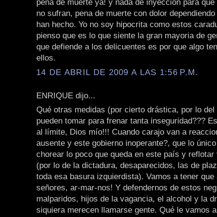
pena de muerte ya! y nada de inyeccion para que
no sufran, pena de muerte con dolor dependiendo
han hecho. Yo no soy hipocrita como estos caradu
pienso que es lo que siente la gran mayoria de ge
que defiende a los delicuentes es por que algo te
ellos.
14 DE ABRIL DE 2009 A LAS 1:56 P.M.
ENRIQUE dijo...
Qué otras medidas (por cierto drástica, por lo del
pueden tomar para frenar tanta inseguridad??? E
al límite, Dios mío!!! Cuando carajo van a reaccion
ausente y este gobierno inoperante?, que lo únic
chorear lo poco que queda en este país y reflotar
(por lo de la dictadura, desaparecidos, las de pl
toda esa basura izquierdista). Vamos a tener qu
señores, ar-mar-nos! Y defendernos de estos neg
malparidos, hijos de la vagancia, el alcohol y la dr
siquiera merecen llamarse gente. Qué le vamos a