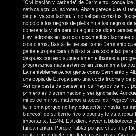
"Civilización y barbarie" de Sarmiento, donde los "
nativos son los ladrones. Ahora parece que si ten
de piel ya sos ladrón. Y no salgan como los flogge
no odio a los negros de piel;sino a los negros de 
coherencia y sin sentido alguno se dicen taradece
Hay ladrones en barrios ricos,medios; ladrones q
ojos claros. Basta de pensar como Sarmiento que 
gente europea para civilizar a una sociedad para 
después con eso supuestamente ibamos a progre
progresamos nada,estamos en una misma baldoz
Lamentablemente,por gente como Sarmiento y Al
una copia de Europa,pero una copia trucha y de p
Así que basta de pensar en los "negros de m..."p
primero es discriminación y ser ignorante. Aunq
miles de muros, matemos a todos los "negros" va
la misma porque no hay educación y hasta los m
blancos" de su barrio rico o country le va a robar
importante, LEAN. Estudien, vayan a bibliotecas
fundamenten. Porque hablar porque si es muy fáci
gente que le duele que digan esas cosas. Gracia