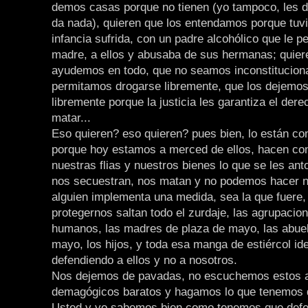
demos casas porque no tienen (yo tampoco, les d
da nada), quieren que los entendamos porque tuv
infancia sufrida, con un padre alcohólico que le p
madre, a ellos y abusaba de sus hermanas; quier
ayudemos en todo, que no seamos inconstituciona
permitamos drogarse libremente, que los dejemo
libremente porque la justicia les garantiza el dere
matar...
Eso quieren? eso quieren? pues bien, lo están co
porque hoy estamos a merced de ellos, hacen con
nuestras flias y nuestros bienes lo que se les ant
nos secuestran, nos matan y no podemos hacer 
alguien implementa una medida, sea la que fuere, 
protegernos saltan todo el zurdaje, las agrupaci
humanos, las madres de plaza de mayo, las abuel
mayo, los hijos, y toda esa manga de estiércol id
defendiendo a ellos y no a nosotros.
Nos dejemos de pavadas, no escuchemos estos 
demagógicos baratos y hagamos lo que tenemos 
Usted y yo sabemos bien como tenemos que defe