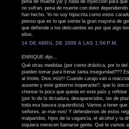
pena de muerte ya! y nada de inyeccion para que
no sufran, pena de muerte con dolor dependiendo
han hecho. Yo no soy hipocrita como estos caradu
pienso que es lo que siente la gran mayoria de ge
que defiende a los delicuentes es por que algo te
ellos.
14 DE ABRIL DE 2009 A LAS 1:56 P.M.
ENRIQUE dijo...
Qué otras medidas (por cierto drástica, por lo del
pueden tomar para frenar tanta inseguridad??? E
al límite, Dios mío!!! Cuando carajo van a reaccion
ausente y este gobierno inoperante?, que lo únic
chorear lo poco que queda en este país y reflotar
(por lo de la dictadura, desaparecidos, las de pl
toda esa basura izquierdista). Vamos a tener qu
señores, ar-mar-nos! Y defendernos de estos neg
malparidos, hijos de la vagancia, el alcohol y la dr
siquiera merecen llamarse gente. Qué le vamos a