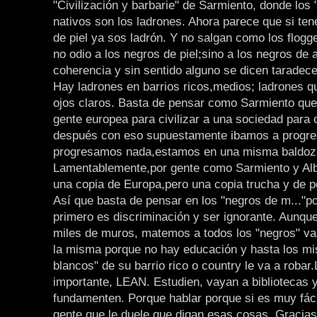
"Civilización y barbarie" de Sarmiento, donde los "
nativos son los ladrones. Ahora parece que si ten
de piel ya sos ladrón. Y no salgan como los flogge
no odio a los negros de piel;sino a los negros de 
coherencia y sin sentido alguno se dicen taradece
Hay ladrones en barrios ricos,medios; ladrones q
ojos claros. Basta de pensar como Sarmiento que 
gente europea para civilizar a una sociedad para 
después con eso supuestamente ibamos a progre
progresamos nada,estamos en una misma baldoz
Lamentablemente,por gente como Sarmiento y Al
una copia de Europa,pero una copia trucha y de p
Así que basta de pensar en los "negros de m..."p
primero es discriminación y ser ignorante. Aunq
miles de muros, matemos a todos los "negros" va
la misma porque no hay educación y hasta los m
blancos" de su barrio rico o country le va a robar
importante, LEAN. Estudien, vayan a bibliotecas
fundamenten. Porque hablar porque si es muy fáci
gente que le duele que digan esas cosas. Gracia