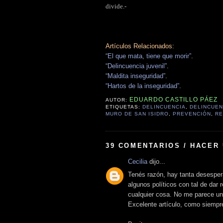
divide.-
Artículos Relacionados:
“El que mata, tiene que morir”
.
“Delincuencia juvenil”
.
“Maldita inseguridad”
.
“Hartos de la inseguridad”
.
EDUARDO CASTILLO PÁEZ
AUTOR:
ETIQUETAS:
DELINCUENCIA
,
DELINCUEN
MURO DE SAN ISIDRO
,
PREVENCIÓN
,
RE
39 COMENTARIOS / HACER
Cecilia
dijo...
Tenés razón, hay tanta desesper
algunos políticos con tal de dar
cualquier cosa. No me parece un
Excelente artículo, como siempr