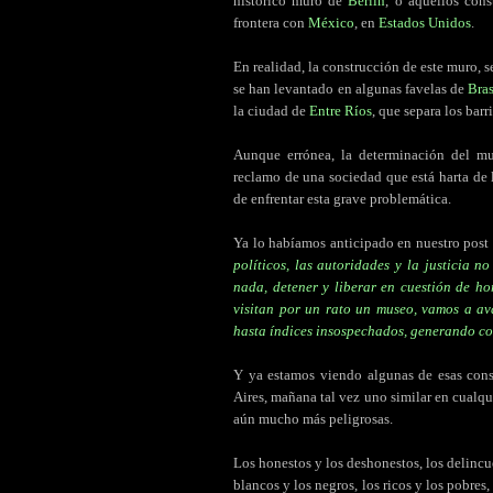
histórico muro de
Berlín
, o aquellos con
frontera con
México
, en
Estados Unidos
.
En realidad, la construcción de este muro, s
se han levantado en algunas favelas de
Bras
la ciudad de
Entre Ríos
, que separa los barr
Aunque errónea, la determinación del m
reclamo de una sociedad que está harta de 
de enfrentar esta grave problemática.
Ya lo habíamos anticipado en nuestro post
políticos, las autoridades y la justicia 
nada, detener y liberar en cuestión de ho
visitan por un rato un museo, vamos a av
hasta índices insospechados, generando c
Y ya estamos viendo algunas de esas con
Aires, mañana tal vez uno similar en cualqu
aún mucho más peligrosas.
Los honestos y los deshonestos, los delincu
blancos y los negros, los ricos y los pobres,