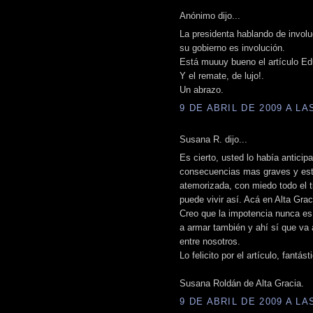
Anónimo dijo...
La presidenta hablando de involu
su gobierno es involución.
Está muuuy bueno el artículo Edu
Y el remate, de lujo!.
Un abrazo.
9 DE ABRIL DE 2009 A LAS
Susana R. dijo...
Es cierto, usted lo había anticip
consecuencias mas graves y esta
atemorizada, con miedo todo el t
puede vivir así. Acá en Alta Grac
Creo que la impotencia nunca es
a armar también y ahí sí que va
entre nosotros.
Lo felicito por el artículo, fantást
Susana Roldán de Alta Gracia.
9 DE ABRIL DE 2009 A LAS