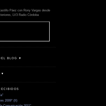
astillo Páez con Rony Vargas desde
xteriores, LV3 Radio Córdoba
DEL BLOG ▼
S▼
RECIBIDOS
ía"
es 2009" (II)
la Comunicación 2011"