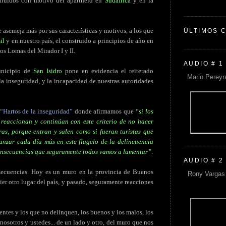
struidos con motivo del apartheid en
Sudáfrica
y en la
e asemeja más por sus características y motivos, a los que
ÚLTIMOS 
il
y en nuestro país, el construido a principios de año en
ios Lomas del Mirador I y II.
AUDIO # 1
unicipio de
San Isidro
pone en evidencia el reiterado
Mario Pereyr
la inseguridad, y la incapacidad de nuestras autoridades
“Hartos de la inseguridad”
donde afirmamos que
“si los
no reaccionan y continúan con este criterio de no hacer
ras, porque entran y salen como si fueran turistas que
anzar cada día más en este flagelo de la delincuencia
onsecuencias que seguramente todos vamos a lamentar”
.
AUDIO # 2
secuencias. Hoy es un muro en la provincia de Buenos
Rony Vargas 
ier otro lugar del país, y pasado, seguramente reacciones
entes y los que no delinquen, los buenos y los malos, los
 nosotros y ustedes... de un lado y otro, del muro que nos