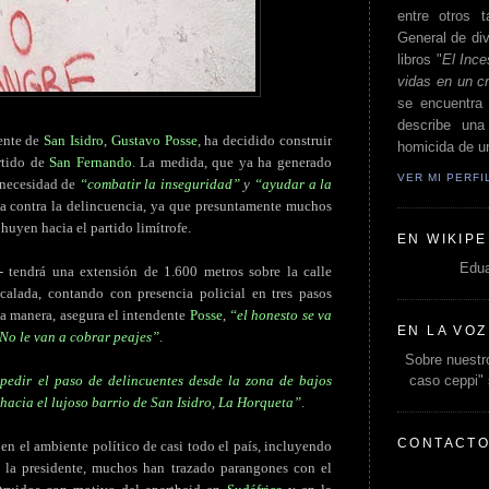
entre otros t
General de div
libros "
El Ince
vidas en un c
se encuentra 
describe un
dente de
San Isidro
,
Gustavo Posse
, ha decidido construir
homicida de un
rtido de
San Fernando
. La medida, que ya ha generado
VER MI PERF
 necesidad de
“combatir la inseguridad”
y
“ayudar a la
ha contra la delincuencia, ya que presuntamente muchos
huyen hacia el partido limítrofe.
EN WIKIPE
Edua
 tendrá una extensión de 1.600 metros sobre la calle
alada, contando con presencia policial en tres pasos
sta manera, asegura el intendente
Posse
,
“el honesto se va
EN LA VOZ
 No le van a cobrar peajes”
.
Sobre nuestro
caso ceppi"
pedir el paso de delincuentes desde la zona de bajos
 hacia el lujoso barrio de San Isidro, La Horqueta”
.
CONTACT
n el ambiente político de casi todo el país, incluyendo
 la presidente, muchos han trazado parangones con el