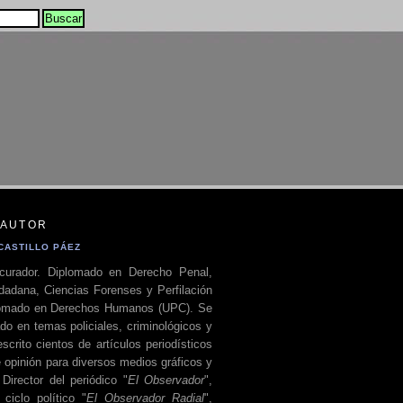
 AUTOR
CASTILLO PÁEZ
curador. Diplomado en Derecho Penal,
dadana, Ciencias Forenses y Perfilación
plomado en Derechos Humanos (UPC). Se
do en temas policiales, criminológicos y
escrito cientos de artículos periodísticos
 opinión para diversos medios gráficos y
 Director del periódico "
El Observador
",
ciclo político "
El Observador Radial
",