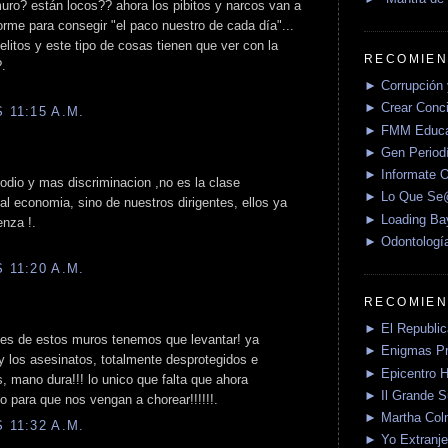
uro? están locos?? ahora los pibitos y narcos van a
orme para consegir "el paco nuestro de cada día"...
elitos y este tipo de cosas tienen que ver con la
RECOMIEN
?.
► Corrupción 
► Crear Conci
 11:15 A.M.
► FMM Educa
► Gen Periodí
► Informate O
 odio y mas discriminacion ,no es la clase
► Lo Que S
ual economia, sino de nuestros dirigentes, ellos ya
► Loading Ba
enza !.
► Odontologí
 11:20 A.M.
RECOMIEN
► El Republica
les de estos muros tenemos que levantar! ya
► Enigmas P
y los asesinatos, totalmente desprotegidos e
► Epicentro H
, mano dura!!! lo unico que falta que ahora
► Il Grande 
o para que nos vengan a chorear!!!!!!.
► Martha Col
 11:32 A.M.
► Yo Extranje