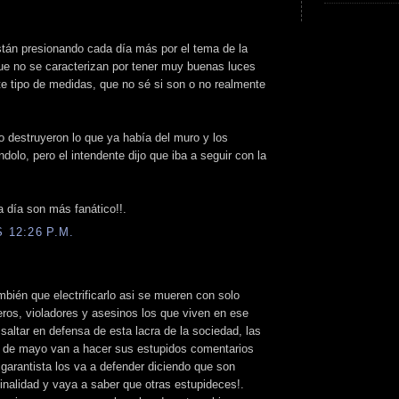
stán presionando cada día más por el tema de la
que no se caracterizan por tener muy buenas luces
e tipo de medidas, que no sé si son o no realmente
 destruyeron lo que ya había del muro y los
olo, pero el intendente dijo que iba a seguir con la
a día son más fanático!!.
 12:26 P.M.
bién que electrificarlo asi se mueren con solo
peros, violadores y asesinos los que viven en ese
a saltar en defensa de esta lacra de la sociedad, las
a de mayo van a hacer sus estupidos comentarios
 garantista los va a defender diciendo que son
inalidad y vaya a saber que otras estupideces!.