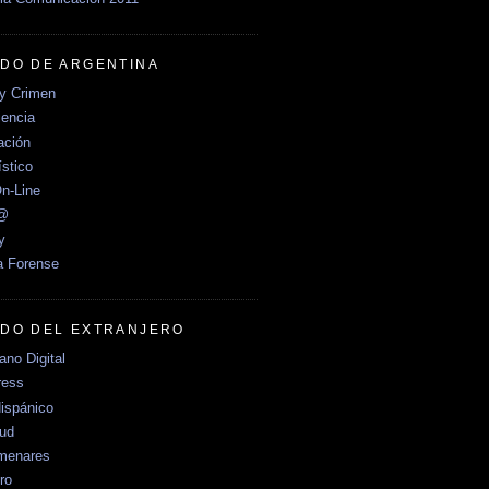
DO DE ARGENTINA
y Crimen
encia
ción
stico
n-Line
e@
y
a Forense
DO DEL EXTRANJERO
no Digital
ress
ispánico
Sud
menares
ro