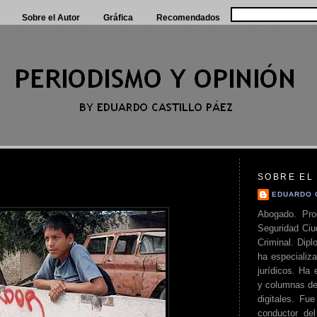
Sobre el Autor
Gráfica
Recomendados
SOBRE EL
EDUARDO 
Abogado. Pro
Seguridad Ciu
Criminal. Di
ha especializa
jurídicos. Ha 
y columnas de
digitales. Fue
conductor del 