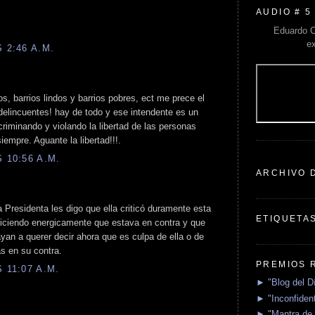
AUDIO # 5
Eduardo C
e
 2:46 A.M.
os, barrios lindos y barrios pobres, ect me prece el
delincuentes! hay de todo y ese intendente es un
criminando y violando la libertad de las personas
iempre. Aguante la libertad!!!.
 10:56 A.M.
ARCHIVO 
a Presidenta les digo que ella criticó duramente esta
ETIQUETA
diciendo energicamente que estava en contra y que
ayan a querer decir ahora que es culpa de ella o de
s en su contra.
PREMIOS 
 11:07 A.M.
► "Blog del D
► "Inconfident
► "Mantra de 