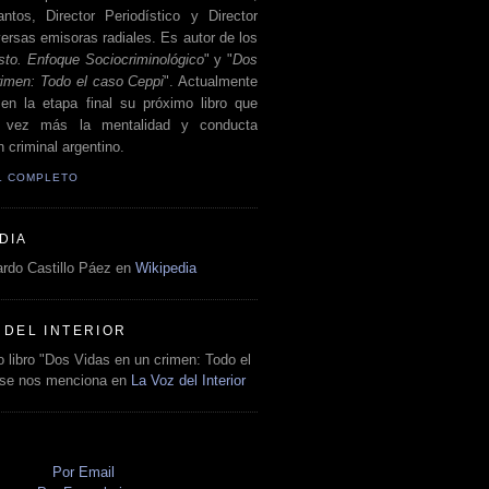
antos, Director Periodístico y Director
ersas emisoras radiales. Es autor de los
sto. Enfoque Sociocriminológico
" y "
Dos
rimen: Todo el caso Ceppi
". Actualmente
en la etapa final su próximo libro que
a vez más la mentalidad y conducta
 criminal argentino.
IL COMPLETO
DIA
rdo Castillo Páez en
Wikipedia
 DEL INTERIOR
 libro "Dos Vidas en un crimen: Todo el
 se nos menciona en
La Voz del Interior
O
Por Email