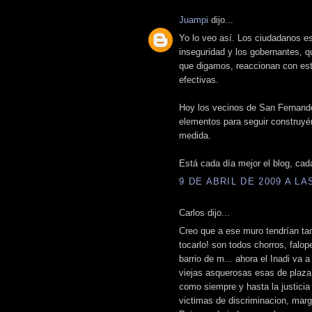
Juampi
dijo...
Yo lo veo así. Los ciudadanos e
inseguridad y los gobernantes, 
que digamos, reaccionan con est
efectivas.
Hoy los vecinos de San Fernando
elementos para seguir construyénd
medida.
Está cada día mejor el blog, cad
9 DE ABRIL DE 2009 A LAS
Carlos dijo...
Creo que a ese muro tendrían tam
tocarlo! son todos chorros, falo
barrio de m... ahora el Inadi va 
viejas asquerosas esas de plaz
como siempre y hasta la justicia
victimas de discriminacion, marg