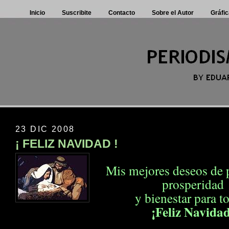
Inicio
Suscribite
Contacto
Sobre el Autor
Gráfic
23 DIC 2008
¡ FELIZ NAVIDAD !
Mis mejores deseos de p
prosperidad
y bienestar para t
¡Feliz Navida