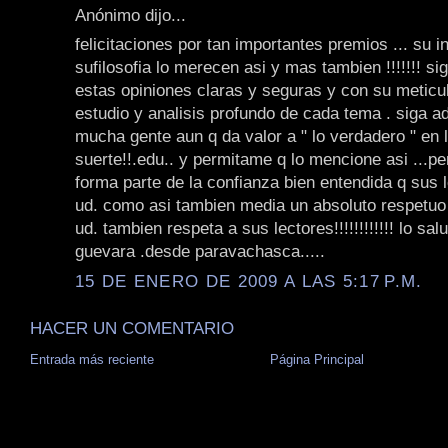
Anónimo dijo...
felicitaciones por tan importantes premios ... su i
sufilosofia lo merecen asi y mas tambien !!!!!!! si
estas opiniones claras y seguras y con su meticu
estudio y analisis profundo de cada tema . siga ad
mucha gente aun q da valor a " lo verdadero " en l
suerte!!.edu.. y permitame q lo mencione asi ...pe
forma parte de la confianza bien entendida q sus l
ud. como asi tambien media un absoluto respetuo
ud. tambien respeta a sus lectores!!!!!!!!!!!! lo sal
guevara .desde paravachasca.....
15 DE ENERO DE 2009 A LAS 5:17 P.M.
HACER UN COMENTARIO
Entrada más reciente
Página Principal