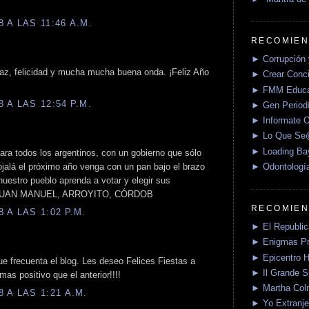
 A LAS 11:46 A.M.
RECOMIEN
► Corrupción 
az, felicidad y mucha mucha buena onda. ¡Feliz Año
► Crear Conci
► FMM Educa
 A LAS 12:54 P.M.
► Gen Periodí
► Informate O
► Lo Que S
► Loading Ba
para todos los argentinos, con un gobierno que sólo
► Odontologí
 ojalá el próximo año venga con un pan bajo el brazo
nuestro pueblo aprenda a votar y elegir sus
o. JUAN MANUEL, ARROYITO, CÓRDOB
RECOMIEN
 A LAS 1:02 P.M.
► El Republica
► Enigmas P
► Epicentro H
ue frecuenta el blog. Les deseo Felices Fiestas a
► Il Grande 
s positivo que el anterior!!!!
► Martha Col
 A LAS 1:21 A.M.
► Yo Extranje