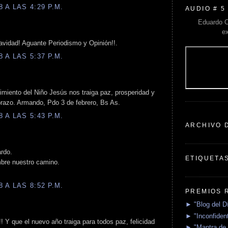
 A LAS 4:29 P.M.
AUDIO # 5
Eduardo C
e
vidad! Aguante Periodismo y Opinión!!.
 A LAS 5:37 P.M.
miento del Niño Jesús nos traiga paz, prosperidad y
abrazo. Armando, Pdo 3 de febrero, Bs As.
 A LAS 5:43 P.M.
ARCHIVO 
rdo.
ETIQUETA
bre nuestro camino.
 A LAS 8:52 P.M.
PREMIOS 
► "Blog del D
► "Inconfident
! Y que el nuevo año traiga para todos paz, felicidad
► "Mantra de 