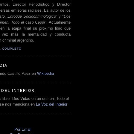
antos, Director Periodístico y Director
ersas emisoras radiales. Es autor de los
sto. Enfoque Sociocriminológico
" y "
Dos
rimen: Todo el caso Ceppi
". Actualmente
en la etapa final su próximo libro que
a vez más la mentalidad y conducta
 criminal argentino.
IL COMPLETO
DIA
rdo Castillo Páez en
Wikipedia
 DEL INTERIOR
 libro "Dos Vidas en un crimen: Todo el
 se nos menciona en
La Voz del Interior
O
Por Email