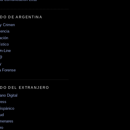
DO DE ARGENTINA
y Crimen
encia
ción
stico
n-Line
e@
y
a Forense
DO DEL EXTRANJERO
no Digital
ress
ispánico
Sud
menares
ro