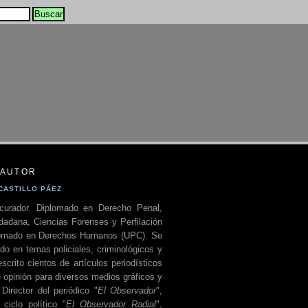
 AUTOR
CASTILLO PÁEZ
curador. Diplomado en Derecho Penal,
dadana, Ciencias Forenses y Perfilación
plomado en Derechos Humanos (UPC). Se
do en temas policiales, criminológicos y
escrito cientos de artículos periodísticos
 opinión para diversos medios gráficos y
 Director del periódico "
El Observador
",
ciclo político "
El Observador Radial
",