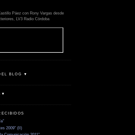
astillo Páez con Rony Vargas desde
xteriores, LV3 Radio Córdoba
DEL BLOG ▼
S▼
RECIBIDOS
ía"
es 2009" (II)
la Comunicación 2011"