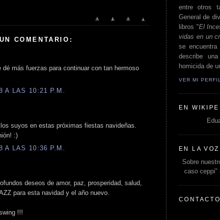
entre otros t
General de div
libros "
El Ince
vidas en un c
 UN COMENTARIO:
se encuentra 
describe un
homicida de un
te dé más fuerzas para continuar con tan hermoso
VER MI PERF
 A LAS 10:21 P.M.
EN WIKIPE
Edua
 los suyos en estas próximas fiestas navideñas.
ión! :)
 A LAS 10:36 P.M.
EN LA VOZ
Sobre nuestro
caso ceppi"
rofundos deseos de amor, paz, prosperidad, salud,
AZZ para esta navidad y el año nuevo.
CONTACT
wing !!!