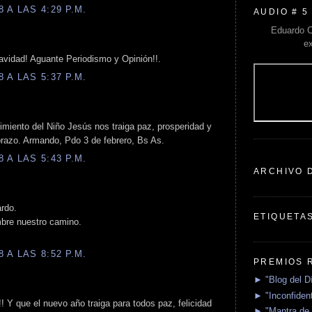
 A LAS 4:29 P.M.
AUDIO # 5
Eduardo C
e
vidad! Aguante Periodismo y Opinión!!.
 A LAS 5:37 P.M.
miento del Niño Jesús nos traiga paz, prosperidad y
abrazo. Armando, Pdo 3 de febrero, Bs As.
 A LAS 5:43 P.M.
ARCHIVO 
rdo.
ETIQUETA
bre nuestro camino.
 A LAS 8:52 P.M.
PREMIOS 
► "Blog del D
► "Inconfident
! Y que el nuevo año traiga para todos paz, felicidad
► "Mantra de 