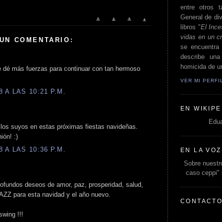
entre otros t
General de div
libros "
El Ince
vidas en un c
 UN COMENTARIO:
se encuentra 
describe un
homicida de un
te dé más fuerzas para continuar con tan hermoso
VER MI PERF
 A LAS 10:21 P.M.
EN WIKIPE
Edua
 los suyos en estas próximas fiestas navideñas.
ión! :)
 A LAS 10:36 P.M.
EN LA VOZ
Sobre nuestro
caso ceppi"
rofundos deseos de amor, paz, prosperidad, salud,
AZZ para esta navidad y el año nuevo.
CONTACT
wing !!!