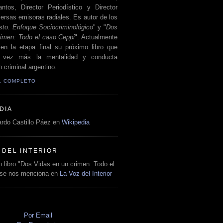
antos, Director Periodístico y Director
ersas emisoras radiales. Es autor de los
sto. Enfoque Sociocriminológico
" y "
Dos
rimen: Todo el caso Ceppi
". Actualmente
en la etapa final su próximo libro que
a vez más la mentalidad y conducta
 criminal argentino.
IL COMPLETO
DIA
rdo Castillo Páez en
Wikipedia
 DEL INTERIOR
 libro "Dos Vidas en un crimen: Todo el
 se nos menciona en
La Voz del Interior
O
Por Email