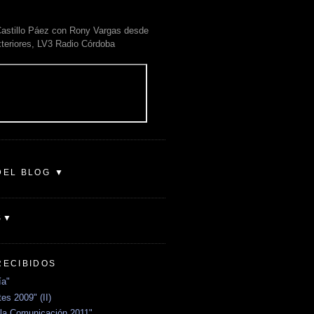
astillo Páez con Rony Vargas desde
xteriores, LV3 Radio Córdoba
DEL BLOG ▼
S▼
RECIBIDOS
ía"
es 2009" (II)
la Comunicación 2011"