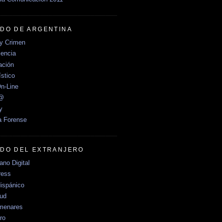
DO DE ARGENTINA
y Crimen
encia
ción
stico
n-Line
e@
y
a Forense
DO DEL EXTRANJERO
no Digital
ress
ispánico
Sud
menares
ro