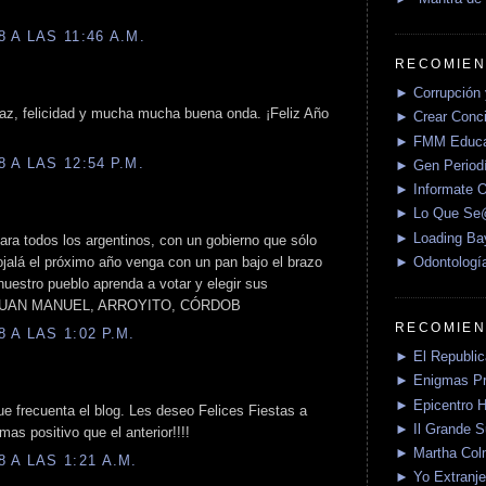
 A LAS 11:46 A.M.
RECOMIEN
► Corrupción 
az, felicidad y mucha mucha buena onda. ¡Feliz Año
► Crear Conci
► FMM Educa
 A LAS 12:54 P.M.
► Gen Periodí
► Informate O
► Lo Que S
► Loading Ba
para todos los argentinos, con un gobierno que sólo
► Odontologí
 ojalá el próximo año venga con un pan bajo el brazo
nuestro pueblo aprenda a votar y elegir sus
o. JUAN MANUEL, ARROYITO, CÓRDOB
RECOMIEN
 A LAS 1:02 P.M.
► El Republica
► Enigmas P
► Epicentro H
ue frecuenta el blog. Les deseo Felices Fiestas a
► Il Grande 
s positivo que el anterior!!!!
► Martha Col
 A LAS 1:21 A.M.
► Yo Extranje