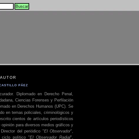
 AUTOR
CASTILLO PÁEZ
curador. Diplomado en Derecho Penal,
dadana, Ciencias Forenses y Perfilación
plomado en Derechos Humanos (UPC). Se
do en temas policiales, criminológicos y
escrito cientos de artículos periodísticos
 opinión para diversos medios gráficos y
 Director del periódico "
El Observador
",
ciclo político "
El Observador Radial
",