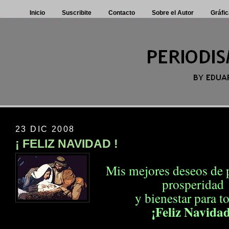
Inicio
Suscribite
Contacto
Sobre el Autor
Gráfic
23 DIC 2008
¡ FELIZ NAVIDAD !
Mis mejores deseos de p
prosperidad
y bienestar para t
¡Feliz Navida