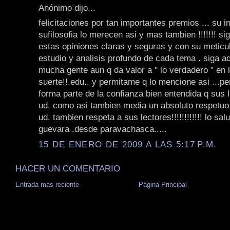
Anónimo dijo...
felicitaciones por tan importantes premios ... su i
sufilosofia lo merecen asi y mas tambien !!!!!!! si
estas opiniones claras y seguras y con su meticu
estudio y analisis profundo de cada tema . siga ad
mucha gente aun q da valor a " lo verdadero " en l
suerte!!.edu.. y permitame q lo mencione asi ...pe
forma parte de la confianza bien entendida q sus l
ud. como asi tambien media un absoluto respetuo
ud. tambien respeta a sus lectores!!!!!!!!!!!! lo sal
guevara .desde paravachasca.....
15 DE ENERO DE 2009 A LAS 5:17 P.M.
HACER UN COMENTARIO
Entrada más reciente
Página Principal