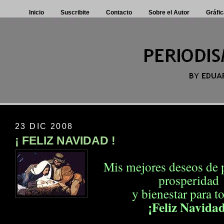
Inicio
Suscribite
Contacto
Sobre el Autor
Gráfic
23 DIC 2008
¡ FELIZ NAVIDAD !
Mis mejores deseos de p
prosperidad
y bienestar para t
¡Feliz Navida