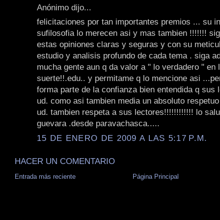
Anónimo dijo...
felicitaciones por tan importantes premios ... su i
sufilosofia lo merecen asi y mas tambien !!!!!!! si
estas opiniones claras y seguras y con su meticu
estudio y analisis profundo de cada tema . siga ad
mucha gente aun q da valor a " lo verdadero " en l
suerte!!.edu.. y permitame q lo mencione asi ...pe
forma parte de la confianza bien entendida q sus l
ud. como asi tambien media un absoluto respetuo
ud. tambien respeta a sus lectores!!!!!!!!!!!! lo sal
guevara .desde paravachasca.....
15 DE ENERO DE 2009 A LAS 5:17 P.M.
HACER UN COMENTARIO
Entrada más reciente
Página Principal