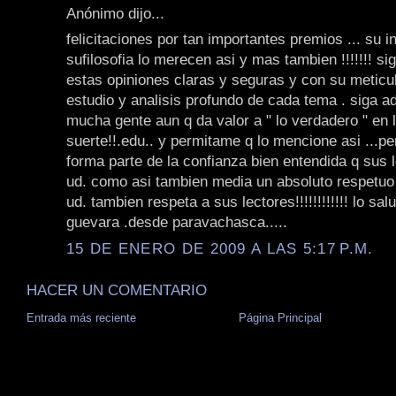
Anónimo dijo...
felicitaciones por tan importantes premios ... su i
sufilosofia lo merecen asi y mas tambien !!!!!!! si
estas opiniones claras y seguras y con su meticu
estudio y analisis profundo de cada tema . siga ad
mucha gente aun q da valor a " lo verdadero " en l
suerte!!.edu.. y permitame q lo mencione asi ...pe
forma parte de la confianza bien entendida q sus l
ud. como asi tambien media un absoluto respetuo
ud. tambien respeta a sus lectores!!!!!!!!!!!! lo sal
guevara .desde paravachasca.....
15 DE ENERO DE 2009 A LAS 5:17 P.M.
HACER UN COMENTARIO
Entrada más reciente
Página Principal