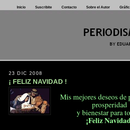
Inicio
Suscribite
Contacto
Sobre el Autor
Gráfic
23 DIC 2008
¡ FELIZ NAVIDAD !
Mis mejores deseos de p
prosperidad
y bienestar para t
¡Feliz Navida