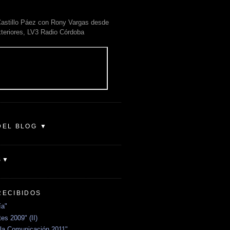
astillo Páez con Rony Vargas desde
xteriores, LV3 Radio Córdoba
DEL BLOG ▼
S▼
RECIBIDOS
ía"
es 2009" (II)
la Comunicación 2011"