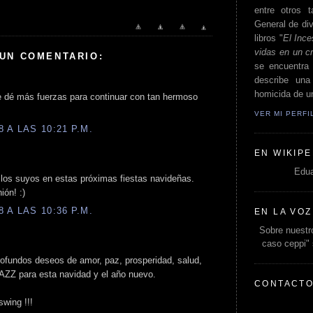
entre otros t
General de div
libros "
El Ince
vidas en un c
 UN COMENTARIO:
se encuentra 
describe un
homicida de un
te dé más fuerzas para continuar con tan hermoso
VER MI PERF
 A LAS 10:21 P.M.
EN WIKIPE
Edua
 los suyos en estas próximas fiestas navideñas.
ión! :)
 A LAS 10:36 P.M.
EN LA VOZ
Sobre nuestro
caso ceppi"
rofundos deseos de amor, paz, prosperidad, salud,
AZZ para esta navidad y el año nuevo.
CONTACT
wing !!!