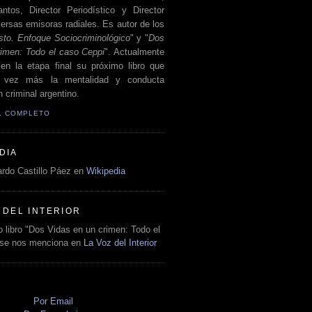
antos, Director Periodístico y Director
ersas emisoras radiales. Es autor de los
sto. Enfoque Sociocriminológico
" y "
Dos
rimen: Todo el caso Ceppi
". Actualmente
en la etapa final su próximo libro que
a vez más la mentalidad y conducta
 criminal argentino.
IL COMPLETO
DIA
rdo Castillo Páez en
Wikipedia
 DEL INTERIOR
 libro "Dos Vidas en un crimen: Todo el
 se nos menciona en
La Voz del Interior
O
Por Email