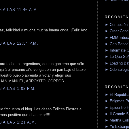
 A LAS 11:46 A.M.
RECOMIEN
► Corrupción 
az, felicidad y mucha mucha buena onda. ¡Feliz Año
► Crear Conci
► FMM Educa
 A LAS 12:54 P.M.
► Gen Periodí
► Informate O
► Lo Que S
► Loading Ba
para todos los argentinos, con un gobierno que sólo
► Odontologí
 ojalá el próximo año venga con un pan bajo el brazo
nuestro pueblo aprenda a votar y elegir sus
o. JUAN MANUEL, ARROYITO, CÓRDOB
RECOMIEN
 A LAS 1:02 P.M.
► El Republica
► Enigmas P
► Epicentro H
ue frecuenta el blog. Les deseo Felices Fiestas a
► Il Grande 
s positivo que el anterior!!!!
► Martha Col
 A LAS 1:21 A.M.
► Yo Extranje