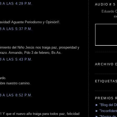
 A LAS 4:29 P.M.
AUDIO # 5
Eduardo C
e
vidad! Aguante Periodismo y Opinión!!.
 A LAS 5:37 P.M.
miento del Niño Jesús nos traiga paz, prosperidad y
abrazo. Armando, Pdo 3 de febrero, Bs As.
 A LAS 5:43 P.M.
ARCHIVO 
rdo.
ETIQUETA
bre nuestro camino.
 A LAS 8:52 P.M.
PREMIOS 
► "Blog del D
► "Inconfident
! Y que el nuevo año traiga para todos paz, felicidad
► "Mantra de 