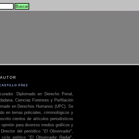
 AUTOR
CASTILLO PÁEZ
curador. Diplomado en Derecho Penal,
dadana, Ciencias Forenses y Perfilación
plomado en Derechos Humanos (UPC). Se
do en temas policiales, criminológicos y
escrito cientos de artículos periodísticos
 opinión para diversos medios gráficos y
 Director del periódico "
El Observador
",
ciclo político "
El Observador Radial
",