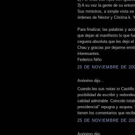
3) A su vez la gente de su entorn
Sus ministros, a simple vista se 
órdenes de Néstor y Cristina k. Y
Para finalizar, las palabras y a
que dejan al manifiesto lo que fu
ceguera absoluta que les dejo el p
Chau y gracias por dejarme emitir
interesantes.
Federico Niño
25 DE NOVIEMBRE DE 2008
Anónimo dijo...
Cuando leo sus notas sr Castillo
posibilidad de escribir y redond
calidad admirable. Coincido tota
presidencial" repugna y asquea.
tienen los comentarios que recibe
25 DE NOVIEMBRE DE 2008
Anónimo dijo...