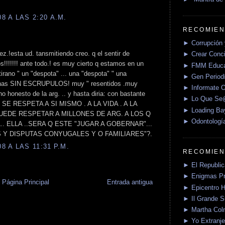
 A LAS 2:20 A.M.
RECOMIEN
► Corrupción 
aez.!esta ud. tansmitiendo creo. q el sentir de
► Crear Conci
!!!!!! ante todo.! es muy cierto q estamos en un
► FMM Educa
tirano " un "despota" ... una "despota" " una
► Gen Periodí
sonas SIN ESCRUPULOS! muy " resentidos .muy
► Informate O
 honesto de la arg. .. y hasta diria: con bastante
► Lo Que S
SE RESPETA A SI MISMO . A LA VIDA . A LA
► Loading Ba
PUEDE RESPETAR A MILLONES DE ARG. A LOS Q
► Odontologí
EL.. ELLA ..SERA Q ESTE "JUGAR A GOBERNAR"...
 Y DISPUTAS CONYUGALES Y O FAMILIARES"?.
 A LAS 11:31 P.M.
RECOMIEN
► El Republica
► Enigmas P
Página Principal
Entrada antigua
► Epicentro H
► Il Grande 
► Martha Col
► Yo Extranje