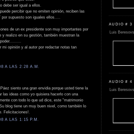
o debe ser igual a ellos.
puede percibir que no emiten opinión, reciben las
 por supuesto son iguales ellos.....
AUDIO # 3
cciones de un ex presidente son muy importantes por
Luis Beresovs
e y realizo en su gestión, también muestran la
oder..........
 mi opinión y al autor por redactar notas tan
 A LAS 2:28 A.M.
AUDIO # 4
 Páez siento una gran envidia porque usted tiene la
Luis Beresovs
ear las ideas como yo quisiera hacerlo con una
lmente con todo lo que ud dice, este "matrimonio
 Su blog tiene un muy buen nivel, como también lo
. Felicitaciones!.
 A LAS 1:15 P.M.