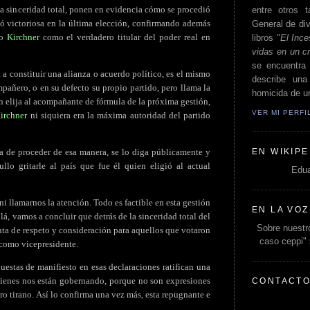
na sinceridad total, ponen en evidencia cómo se procedió
entre otros t
tó victoriosa en la última elección, confirmando además
General de div
mo
Kirchner
como el verdadero titular del poder real en
libros "
El Ince
vidas en un c
se encuentra 
a constituir una alianza o acuerdo político, es el mismo
describe un
pañero, o en su defecto su propio partido, pero llama la
homicida de un
en elija al acompañante de fórmula de la próxima gestión,
VER MI PERF
irchner
ni siquiera era la máxima autoridad del partido
EN WIKIPE
 de proceder de esa manera, se lo diga públicamente y
llo gritarle al país que fue él quien eligió al actual
Edua
i llamarnos la atención. Todo es factible en esta gestión
EN LA VOZ
lá, vamos a concluir que detrás de la sinceridad total del
Sobre nuestro
uta de respeto y consideración para aquellos que votaron
caso ceppi"
como vicepresidente.
puestas de manifiesto en esas declaraciones ratifican una
uienes nos están gobernando, porque no son expresiones
CONTACT
o tirano. Así lo confirma una vez más, esta repugnante e