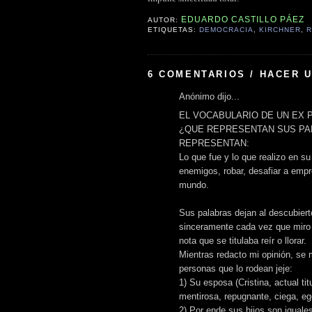
EDUARDO CASTILLO PÁEZ
AUTOR:
ETIQUETAS:
DEMOCRACIA
,
KIRCHNER
,
R
6 COMENTARIOS / HACER 
Anónimo dijo...
EL VOCABULARIO DE UN EX 
¿QUE REPRESENTAN SUS PA
REPRESENTAN:
Lo que fue y lo que realizo en su
enemigos, robar, desafiar a empr
mundo.
Sus palabras dejan al descubiert
sinceramente cada vez que miro
nota que se titulaba reír o llorar.
Mientras redacto mi opinión, se m
personas que lo rodean jeje:
1) Su esposa (Cristina, actual ti
mentirosa, repugnante, ciega, eg
2) Por ende sus hijos son iguale