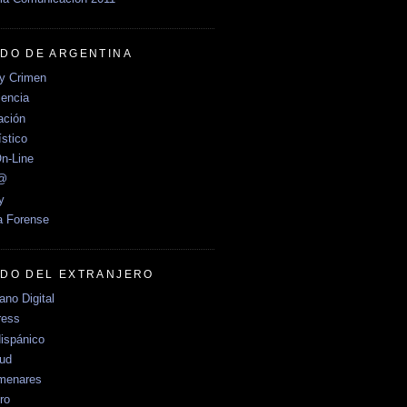
DO DE ARGENTINA
y Crimen
encia
ción
stico
n-Line
e@
y
a Forense
DO DEL EXTRANJERO
no Digital
ress
ispánico
Sud
menares
ro