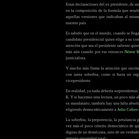
Estas declaraciones del ex presidente, de u
en la composición de la formula que resul
aquellas versiones que indicaban al mis
nuestro país.
Es sabido que en el mundo, cuando se llega 
candidato presidencial quien elige a su com
atención que sea el presidente saliente qui
más aún cuando por ese entonces
Néstor K
justicialista.
Y mucho más llama la atención que encima
con tanta soberbia, como si fuera un orgu
vicepresidente.
En realidad, ya nada debería sorprendernos n
K. Y si hacemos otra lectura, un poco más al
ex mandatario, también hay una falta absol
eligiendo democráticamente a
Julio Cobos
La soberbia, la prepotencia, la petulancia 
vez más el poco criterio democrático de q
dignas de un demócrata, sino de un verdader
impune sinceridad total.-