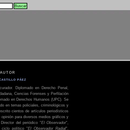
 AUTOR
CASTILLO PÁEZ
curador. Diplomado en Derecho Penal,
dadana, Ciencias Forenses y Perfilación
plomado en Derechos Humanos (UPC). Se
do en temas policiales, criminológicos y
escrito cientos de artículos periodísticos
 opinión para diversos medios gráficos y
 Director del periódico "
El Observador
",
ciclo político "
El Observador Radial
",