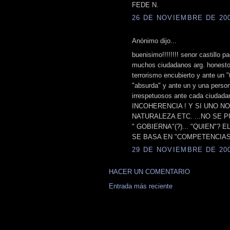
FEDE N.
26 DE NOVIEMBRE DE 2008
Anónimo dijo...
buenisimo!!!!!!!! senor castillo p
muchos ciudadanos arg. honestos!
terrorismo encubierto y ante un "
"absurda" y ante un y una per
irrespetuosos ante cada ciudadano
INCOHERENCIA ! Y SI UNO NO 
NATURALEZA ETC. ...NO SE 
" GOBIERNA"(?)... "QUIEN"? 
SE BASA EN "COMPETENCIAS
29 DE NOVIEMBRE DE 2008
HACER UN COMENTARIO
Entrada más reciente