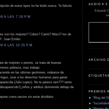
AUDIO # 5
ripción de estos tipos no he leído nunca. Te felicito.
Eduardo C
e
 A LAS 7:18 P.M.
enes son los mejores? Cobos? Carrió? Macri? los de
!!. Juan Emilio.
 A LAS 10:25 P.M.
ARCHIVO 
rata de mejores o peores, se trata de buenas
 menos pobreza, mas trabajo.
haciendo en las ultimas gestiones, rodearse de
ETIQUETA
nemigos, usar a los derechos humanos para ganar
parecida (Julio Lopez). No te parece raro??? tanta
 desaparecido?¿niños y adultos durmiendo debajo de
PREMIOS 
ejorar como nacion sin estar divididos.
► "Blog del D
.
► "Inconfident
► "Mantra de 