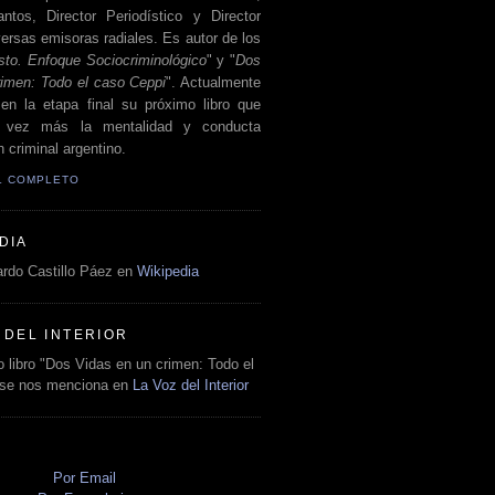
antos, Director Periodístico y Director
ersas emisoras radiales. Es autor de los
sto. Enfoque Sociocriminológico
" y "
Dos
rimen: Todo el caso Ceppi
". Actualmente
en la etapa final su próximo libro que
a vez más la mentalidad y conducta
 criminal argentino.
IL COMPLETO
DIA
rdo Castillo Páez en
Wikipedia
 DEL INTERIOR
 libro "Dos Vidas en un crimen: Todo el
 se nos menciona en
La Voz del Interior
O
Por Email