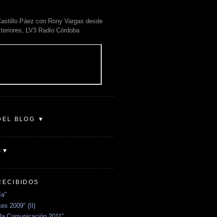
astillo Páez con Rony Vargas desde
xteriores, LV3 Radio Córdoba
DEL BLOG ▼
S▼
RECIBIDOS
ía"
es 2009" (II)
la Comunicación 2011"