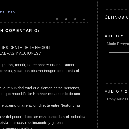
EALIDAD
ÚLTIMOS 
UN COMENTARIO:
AUDIO # 1
Mario Pereyr
PRESIDENTE DE LA NACION.
LABRAS Y ACCIONES?
 gestión, mentir, no reconocer errores, sumar
esarios, y dar una pésima imagen de mi país al
o la impunidad total que sienten estas personas,
AUDIO # 2
 lo que hace Néstor Kirchner me acuerdo de una
Rony Vargas 
e ocurrió una relación directa entre Néstor y las
tular del poder) debe ser muy parecida a el: soberbia,
oísta, tramposa, delincuente y gritona.
s o peores que ellos.