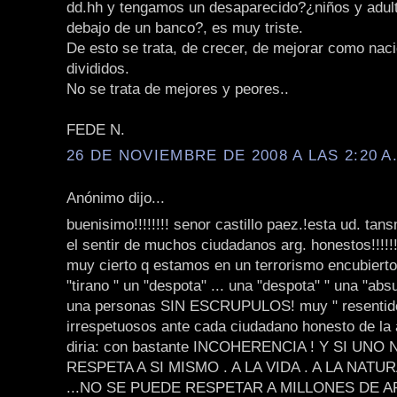
dd.hh y tengamos un desaparecido?¿niños y adul
debajo de un banco?, es muy triste.
De esto se trata, de crecer, de mejorar como naci
divididos.
No se trata de mejores y peores..
FEDE N.
26 DE NOVIEMBRE DE 2008 A LAS 2:20 A
Anónimo dijo...
buenisimo!!!!!!!! senor castillo paez.!esta ud. tan
el sentir de muchos ciudadanos arg. honestos!!!!!!
muy cierto q estamos en un terrorismo encubierto
"tirano " un "despota" ... una "despota" " una "abs
una personas SIN ESCRUPULOS! muy " resentid
irrespetuosos ante cada ciudadano honesto de la a
diria: con bastante INCOHERENCIA ! Y SI UNO
RESPETA A SI MISMO . A LA VIDA . A LA NATU
...NO SE PUEDE RESPETAR A MILLONES DE AR