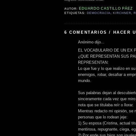
EDUARDO CASTILLO PÁEZ
AUTOR:
ETIQUETAS:
DEMOCRACIA
,
KIRCHNER
,
R
6 COMENTARIOS / HACER 
Anónimo dijo...
EL VOCABULARIO DE UN EX 
¿QUE REPRESENTAN SUS PA
REPRESENTAN:
Lo que fue y lo que realizo en su
enemigos, robar, desafiar a empr
mundo.
Sus palabras dejan al descubiert
sinceramente cada vez que miro
nota que se titulaba reír o llorar.
Mientras redacto mi opinión, se m
personas que lo rodean jeje:
1) Su esposa (Cristina, actual ti
mentirosa, repugnante, ciega, eg
2) Por ende sus hijos son iguale