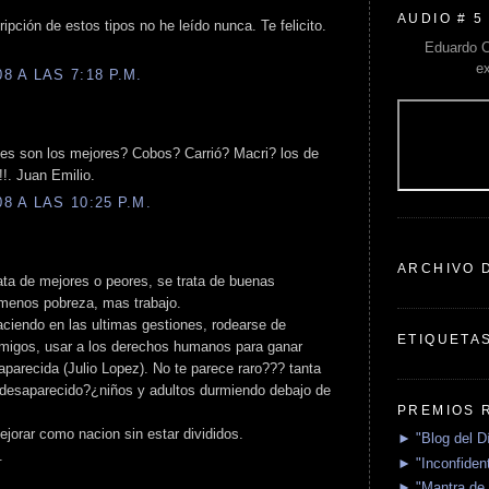
AUDIO # 5
ripción de estos tipos no he leído nunca. Te felicito.
Eduardo C
e
 A LAS 7:18 P.M.
enes son los mejores? Cobos? Carrió? Macri? los de
!!. Juan Emilio.
 A LAS 10:25 P.M.
ARCHIVO 
rata de mejores o peores, se trata de buenas
 menos pobreza, mas trabajo.
haciendo en las ultimas gestiones, rodearse de
ETIQUETA
nemigos, usar a los derechos humanos para ganar
parecida (Julio Lopez). No te parece raro??? tanta
 desaparecido?¿niños y adultos durmiendo debajo de
PREMIOS 
ejorar como nacion sin estar divididos.
► "Blog del D
.
► "Inconfident
► "Mantra de 