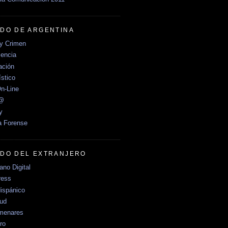
DO DE ARGENTINA
y Crimen
encia
ción
stico
n-Line
e@
y
a Forense
DO DEL EXTRANJERO
no Digital
ress
ispánico
Sud
menares
ro