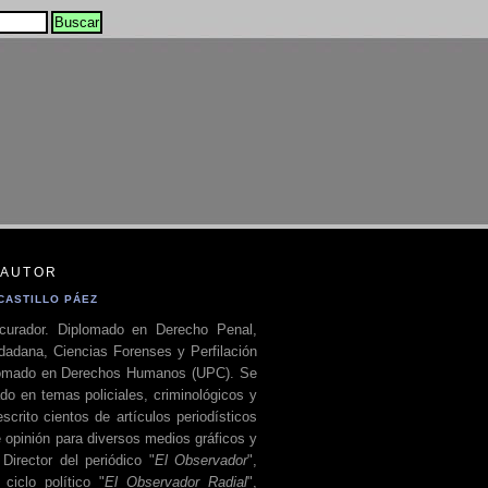
 AUTOR
CASTILLO PÁEZ
curador. Diplomado en Derecho Penal,
dadana, Ciencias Forenses y Perfilación
plomado en Derechos Humanos (UPC). Se
do en temas policiales, criminológicos y
escrito cientos de artículos periodísticos
 opinión para diversos medios gráficos y
 Director del periódico "
El Observador
",
ciclo político "
El Observador Radial
",