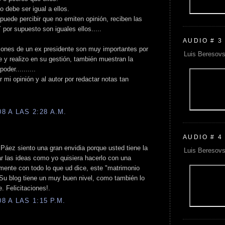
o debe ser igual a ellos.
puede percibir que no emiten opinión, reciben las
 por supuesto son iguales ellos.....
AUDIO # 3
cciones de un ex presidente son muy importantes por
Luis Beresovs
e y realizo en su gestión, también muestran la
oder..........
 mi opinión y al autor por redactar notas tan
 A LAS 2:28 A.M.
AUDIO # 4
 Páez siento una gran envidia porque usted tiene la
Luis Beresovs
ear las ideas como yo quisiera hacerlo con una
lmente con todo lo que ud dice, este "matrimonio
 Su blog tiene un muy buen nivel, como también lo
. Felicitaciones!.
 A LAS 1:15 P.M.