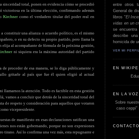
na sinceridad total, ponen en evidencia cómo se procedió
entre otros t
tó victoriosa en la última elección, confirmando además
General de div
mo
Kirchner
como el verdadero titular del poder real en
libros "
El Ince
vidas en un c
se encuentra 
a constituir una alianza o acuerdo político, es el mismo
describe un
pañero, o en su defecto su propio partido, pero llama la
homicida de un
en elija al acompañante de fórmula de la próxima gestión,
VER MI PERF
irchner
ni siquiera era la máxima autoridad del partido
EN WIKIPE
 de proceder de esa manera, se lo diga públicamente y
llo gritarle al país que fue él quien eligió al actual
Edua
i llamarnos la atención. Todo es factible en esta gestión
EN LA VOZ
lá, vamos a concluir que detrás de la sinceridad total del
Sobre nuestro
uta de respeto y consideración para aquellos que votaron
caso ceppi"
como vicepresidente.
puestas de manifiesto en esas declaraciones ratifican una
uienes nos están gobernando, porque no son expresiones
CONTACT
o tirano. Así lo confirma una vez más, esta repugnante e