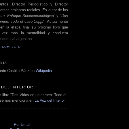
antos, Director Periodístico y Director
ersas emisoras radiales. Es autor de los
sto. Enfoque Sociocriminológico
" y "
Dos
rimen: Todo el caso Ceppi
". Actualmente
en la etapa final su próximo libro que
a vez más la mentalidad y conducta
 criminal argentino.
IL COMPLETO
DIA
rdo Castillo Páez en
Wikipedia
 DEL INTERIOR
 libro "Dos Vidas en un crimen: Todo el
 se nos menciona en
La Voz del Interior
O
Por Email