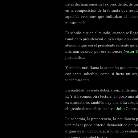
Estas declaraciones del ex presidente, de u
en la composición de la formula que resul
aquellas versiones que indicaban al mis
nuestro país.
Es sabido que en el mundo, cuando se llega 
candidato presidencial quien elige a su com
atención que sea el presidente saliente qui
más aún cuando por ese entonces
Néstor K
justicialista.
Y mucho más llama la atención que encima
con tanta soberbia, como si fuera un orgu
vicepresidente.
En realidad, ya nada debería sorprendernos n
K. Y si hacemos otra lectura, un poco más al
ex mandatario, también hay una falta absol
eligiendo democráticamente a
Julio Cobos
La soberbia, la prepotencia, la petulancia 
vez más el poco criterio democrático de q
dignas de un demócrata, sino de un verdader
impune sinceridad total.-