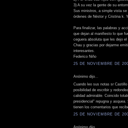
3) A su vez la gente de su entorn
Sus ministros, a simple vista se 
órdenes de Néstor y Cristina k. Y
Para finalizar, las palabras y a
que dejan al manifiesto lo que fu
ceguera absoluta que les dejo el p
Chau y gracias por dejarme emitir
interesantes.
Federico Niño
25 DE NOVIEMBRE DE 2008
Anónimo dijo...
Cuando leo sus notas sr Castillo
posibilidad de escribir y redond
calidad admirable. Coincido tota
presidencial" repugna y asquea.
tienen los comentarios que recibe
25 DE NOVIEMBRE DE 2008
Anónimo dijo...