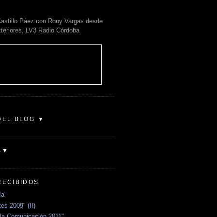
astillo Páez con Rony Vargas desde
xteriores, LV3 Radio Córdoba
DEL BLOG ▼
S▼
RECIBIDOS
ía"
es 2009" (II)
la Comunicación 2011"