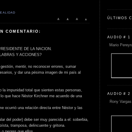
EALIDAD
ÚLTIMOS 
UN COMENTARIO:
AUDIO # 1
Mario Pereyr
PRESIDENTE DE LA NACION.
LABRAS Y ACCIONES?
 gestión, mentir, no reconocer errores, sumar
esarios, y dar una pésima imagen de mi país al
o la impunidad total que sienten estas personas,
AUDIO # 2
 lo que hace Néstor Kirchner me acuerdo de una
Rony Vargas 
e ocurrió una relación directa entre Néstor y las
tular del poder) debe ser muy parecida a el: soberbia,
oísta, tramposa, delincuente y gritona.
s o peores que ellos.