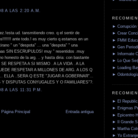
 A LAS 2:20 A.M.
RECOMIEN
► Corrupción 
aez.!esta ud. tansmitiendo creo. q el sentir de
► Crear Conci
!!!!!! ante todo.! es muy cierto q estamos en un
► FMM Educa
tirano " un "despota" ... una "despota" " una
► Gen Periodí
sonas SIN ESCRUPULOS! muy " resentidos .muy
► Informate O
 honesto de la arg. .. y hasta diria: con bastante
► Lo Que S
SE RESPETA A SI MISMO . A LA VIDA . A LA
► Loading Ba
PUEDE RESPETAR A MILLONES DE ARG. A LOS Q
► Odontologí
EL.. ELLA ..SERA Q ESTE "JUGAR A GOBERNAR"...
 Y DISPUTAS CONYUGALES Y O FAMILIARES"?.
 A LAS 11:31 P.M.
RECOMIEN
► El Republica
► Enigmas P
Página Principal
Entrada antigua
► Epicentro H
► Il Grande 
► Martha Col
► Yo Extranje