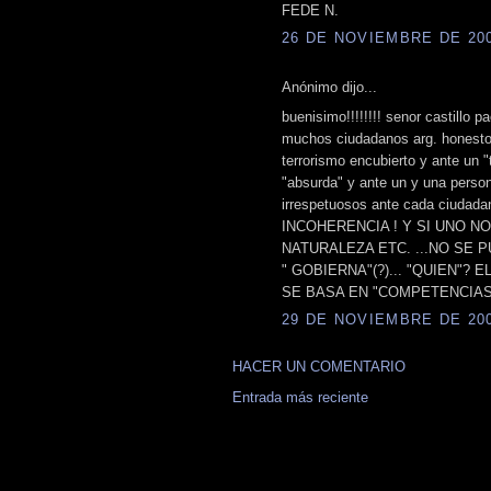
FEDE N.
26 DE NOVIEMBRE DE 2008
Anónimo dijo...
buenisimo!!!!!!!! senor castillo p
muchos ciudadanos arg. honestos!
terrorismo encubierto y ante un "
"absurda" y ante un y una per
irrespetuosos ante cada ciudadano
INCOHERENCIA ! Y SI UNO NO 
NATURALEZA ETC. ...NO SE 
" GOBIERNA"(?)... "QUIEN"? 
SE BASA EN "COMPETENCIAS
29 DE NOVIEMBRE DE 2008
HACER UN COMENTARIO
Entrada más reciente