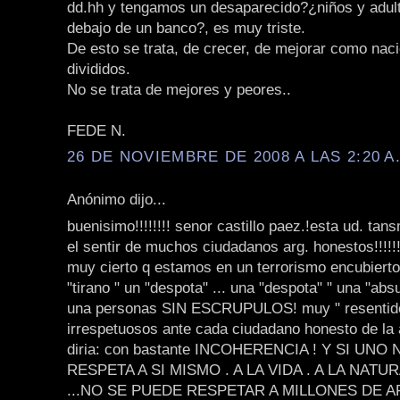
dd.hh y tengamos un desaparecido?¿niños y adul
debajo de un banco?, es muy triste.
De esto se trata, de crecer, de mejorar como naci
divididos.
No se trata de mejores y peores..
FEDE N.
26 DE NOVIEMBRE DE 2008 A LAS 2:20 A
Anónimo dijo...
buenisimo!!!!!!!! senor castillo paez.!esta ud. tan
el sentir de muchos ciudadanos arg. honestos!!!!!!
muy cierto q estamos en un terrorismo encubierto
"tirano " un "despota" ... una "despota" " una "abs
una personas SIN ESCRUPULOS! muy " resentid
irrespetuosos ante cada ciudadano honesto de la a
diria: con bastante INCOHERENCIA ! Y SI UNO
RESPETA A SI MISMO . A LA VIDA . A LA NATU
...NO SE PUEDE RESPETAR A MILLONES DE AR