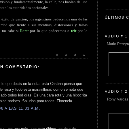
elevisión y fundamentalmente, la calle, nos hablan de una
ntan las autoridades nacionales.
ÚLTIMOS 
o éxito de gestión, los argentinos padecemos una de las
erdad que frente a sus mentiras, distorsiones y falsas
no no sabe si
llorar
por lo que padecemos o
reír
por lo
AUDIO # 1
Mario Pereyr
UN COMENTARIO:
lo que decís en la nota, esta Cristina piensa que
de rosa y todo está maravilloso, como se nota que
AUDIO # 2
cado todos lod días. Es una cara rota y una hipócrita
Rony Vargas 
pias narises. Saludos para todos. Florencia
 A LAS 11:33 A.M.
an y una vez más, con esta última, no dejo de