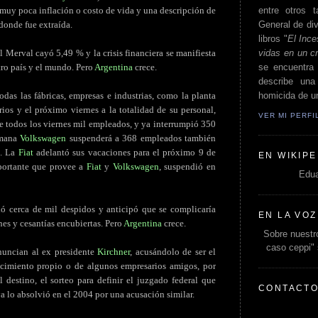
entre otros t
, muy poca inflación o costo de vida y una descripción de
General de div
donde fue extraída.
libros "
El Ince
vidas en un c
 Merval cayó 5,49 % y la crisis financiera se manifiesta
se encuentra 
tro país y el mundo. Pero
Argentina
crece.
describe un
homicida de un
das las fábricas, empresas e industrias, como la planta
os y el próximo viernes a la totalidad de su personal,
VER MI PERF
 todos los viernes mil empleados, y ya interrumpió 350
emana
Volkswagen
suspenderá a 368 empleados también
a. La
Fiat
adelantó sus vacaciones para el próximo 9 de
EN WIKIPE
portante que provee a
Fiat
y
Volkswagen
, suspendió en
Edua
ó cerca de mil despidos y anticipó que se complicaría
EN LA VOZ
es y cesantías encubiertas. Pero
Argentina
crece.
Sobre nuestro
caso ceppi"
nuncian al ex presidente
Kirchner
, acusándolo de ser el
uecimiento propio o de algunos empresarios amigos, por
 destino, el sorteo para definir el juzgado federal que
CONTACT
ya lo absolvió en el 2004 por una acusación similar.