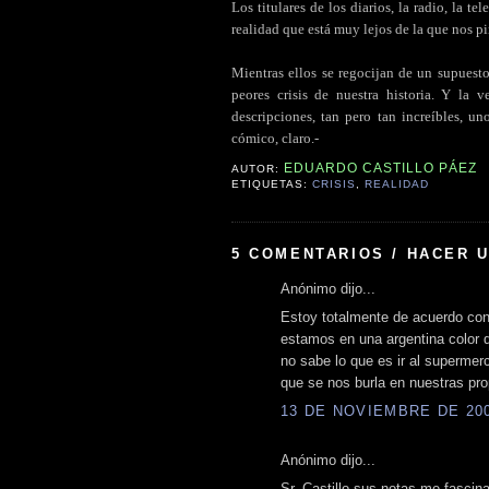
Los titulares de los diarios, la radio, la t
realidad que está muy lejos de la que nos pi
.
Mientras ellos se regocijan de un supuest
peores crisis de nuestra historia. Y la v
descripciones, tan pero tan increíbles, u
cómico, claro.-
EDUARDO CASTILLO PÁEZ
AUTOR:
ETIQUETAS:
CRISIS
,
REALIDAD
5 COMENTARIOS / HACER 
Anónimo dijo...
Estoy totalmente de acuerdo con 
estamos en una argentina color 
no sabe lo que es ir al supermer
que se nos burla en nuestras pro
13 DE NOVIEMBRE DE 2008
Anónimo dijo...
Sr. Castillo sus notas me fascin