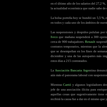
en el último año de los salarios del 27,2 %
la actualidad económica que nadie sabe de 
.
La bolsa porteña hoy se hundió un 5,5 %, el
en todos y cada uno de los ámbitos de nues
.
Las suspensiones y despidos pululan por to
Iveco
que mañana suspenderá a 300 operari
cerca de 900 trabajadores.
Renault
suspende
contratos temporarios, mientras que la al
que se desempeñan en los fines de seman
diciembre y una de las autopartes más im
estos días a 215 contratados.
.
La
Asociación Bancaria Arge
ntina denunci
aún más el panorama laboral con suspension
.
Mientras
Carrió
y algunos legisladores de
jefe de una asociación ilícita para enriq
aquellas cosas que sugestivamente tiene el
recibirá la causa fue a dar en el mismo que 
.