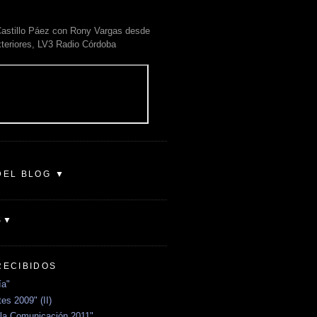
astillo Páez con Rony Vargas desde
xteriores, LV3 Radio Córdoba
DEL BLOG ▼
S▼
RECIBIDOS
ía"
es 2009" (II)
la Comunicación 2011"