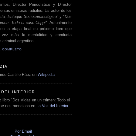
antos, Director Periodístico y Director
ersas emisoras radiales. Es autor de los
sto. Enfoque Sociocriminológico
" y "
Dos
rimen: Todo el caso Ceppi
". Actualmente
en la etapa final su próximo libro que
a vez más la mentalidad y conducta
 criminal argentino.
IL COMPLETO
DIA
rdo Castillo Páez en
Wikipedia
 DEL INTERIOR
 libro "Dos Vidas en un crimen: Todo el
 se nos menciona en
La Voz del Interior
O
Por Email