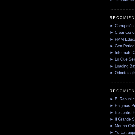
RECOMIEN
► Corrupción 
► Crear Conci
► FMM Educa
► Gen Periodí
► Informate O
► Lo Que S
► Loading Ba
► Odontologí
RECOMIEN
► El Republica
► Enigmas P
► Epicentro H
► Il Grande 
► Martha Col
► Yo Extranje