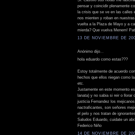
pensar y coincidir plenamente 
la crisis que se ve en las calles
nos mienten y roban en nuestras
vuelta a la Plaza de Mayo y a c
mierda? Que vuelva Menem! Patri
13 DE NOVIEMBRE DE 2008
Anónimo dijo...
hola eduardo como estas???
Estoy totalmente de acuerdo con 
hechos que ellos niegan como la 
etc.
Justamente en este momento estoy
lanata) y no sabia si reir o llorar
justicia Fernandez los mejicano
nactraficantes, son señores mej
el pelo y nos tratan de ignorante
Saludos Eduardo, cuidate un abr
Federico Niño
14 DE NOVIEMBRE DE 2008