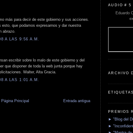
AUDIO # 5
Eduardo C
e
o más para decir de este gobierno y sus acciones.
s esto, que podamos expresarnos y dar nuestra
Un abrazo.
 A LAS 9:56 A.M.
nsan escribir sobre lo malo de este gobierno y del
ener que disponer de toda la web junta porque hay
elicitaciones. Walter, Alta Gracia.
ARCHIVO 
 A LAS 1:01 A.M.
ETIQUETA
Página Principal
Entrada antigua
PREMIOS 
► "Blog del D
► "Inconfident
► "Mantra de 