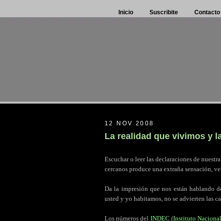
Inicio
Suscribite
Contacto
12 NOV 2008
La realidad que vivimos y
Escuchar o leer las declaraciones de nuestr
cercanos produce una extraña sensación, ver
.
Da la impresión que nos están hablando de
usted y yo habitamos, no se advierten las car
.
Los números del
INDEC
(
Instituto Naciona