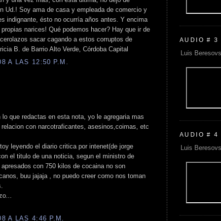
con Ud.! Soy ama de casa y empleada de comercio y
 es indignante, ésto no ocurría años antes. Y encima
 propias narices! Qué podemos hacer? Hay que ir de
acerolazos sacar cagando a estos corruptos de
AUDIO # 3
cia B. de Barrio Alto Verde, Córdoba Capital
Luis Beresovs
 A LAS 12:50 P.M.
lo que redactas en esta nota, yo le agregaria mas
relacion con narcotraficantes, asesinos,coimas, etc
AUDIO # 4
 leyendo el diario critica por intenet(de jorge
Luis Beresovs
 con el titulo de una noticia, segun el ministro de
s apresados con 750 kilos de cocaina no son
icanos, buu jajaja , no puedo creer como nos toman
s.
zo...
 A LAS 4:46 P.M.