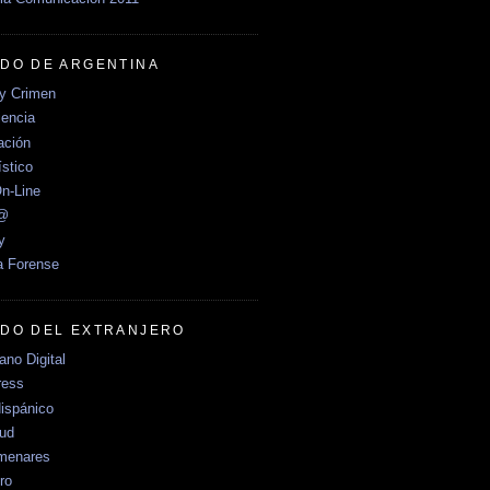
DO DE ARGENTINA
y Crimen
encia
ción
stico
n-Line
e@
y
a Forense
DO DEL EXTRANJERO
no Digital
ress
ispánico
Sud
menares
ro