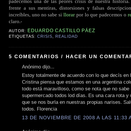
padecemos una de las peores crisis de nuestra historia
frente a sus mentiras, distorsiones y falsas descripcio
increíbles, uno no sabe si
llorar
por lo que padecemos o
r
claro.-
EDUARDO CASTILLO PÁEZ
AUTOR:
ETIQUETAS:
CRISIS
,
REALIDAD
5 COMENTARIOS / HACER UN COMENTA
Anónimo dijo...
Estoy totalmente de acuerdo con lo que decís en l
Cristina piensa que estamos en una argentina col
todo está maravilloso, como se nota que no sabe l
supermercado todos lod días. Es una cara rota y 
que se nos burla en nuestras propias narises. Sa
todos. Florencia
13 DE NOVIEMBRE DE 2008 A LAS 11:33 