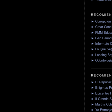
RECOMIEN
► Corrupción 
► Crear Conci
► FMM Educa
► Gen Periodí
► Informate O
► Lo Que S
► Loading Ba
► Odontologí
RECOMIEN
► El Republica
► Enigmas P
► Epicentro H
► Il Grande 
► Martha Col
► Yo Extranje