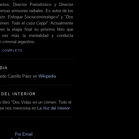
antos, Director Periodístico y Director
ersas emisoras radiales. Es autor de los
sto. Enfoque Sociocriminológico
" y "
Dos
rimen: Todo el caso Ceppi
". Actualmente
en la etapa final su próximo libro que
a vez más la mentalidad y conducta
 criminal argentino.
IL COMPLETO
DIA
rdo Castillo Páez en
Wikipedia
 DEL INTERIOR
 libro "Dos Vidas en un crimen: Todo el
 se nos menciona en
La Voz del Interior
O
Por Email