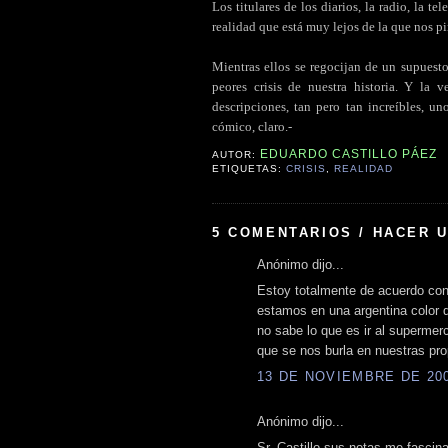
Los titulares de los diarios, la radio, la t
realidad que está muy lejos de la que nos pi
.
Mientras ellos se regocijan de un supuest
peores crisis de nuestra historia. Y la v
descripciones, tan pero tan increíbles, u
cómico, claro.-
EDUARDO CASTILLO PÁEZ
AUTOR:
ETIQUETAS:
CRISIS
,
REALIDAD
5 COMENTARIOS / HACER 
Anónimo dijo...
Estoy totalmente de acuerdo con 
estamos en una argentina color 
no sabe lo que es ir al supermer
que se nos burla en nuestras pro
13 DE NOVIEMBRE DE 2008
Anónimo dijo...
Sr. Castillo sus notas me fascin