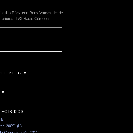
astillo Páez con Rony Vargas desde
xteriores, LV3 Radio Córdoba
DEL BLOG ▼
S▼
RECIBIDOS
ía"
es 2009" (II)
la Comunicación 2011"