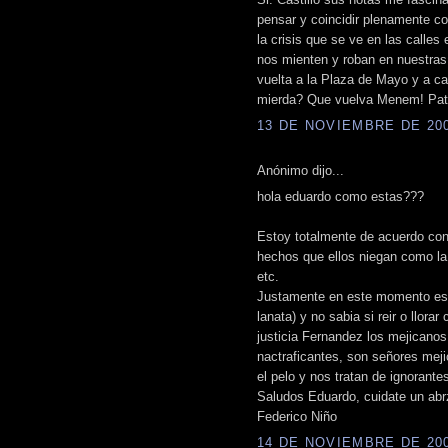
pensar y coincidir plenamente 
la crisis que se ve en las calles
nos mienten y roban en nuestras
vuelta a la Plaza de Mayo y a c
mierda? Que vuelva Menem! Patri
13 DE NOVIEMBRE DE 2008
Anónimo dijo...
hola eduardo como estas???
Estoy totalmente de acuerdo con 
hechos que ellos niegan como la 
etc.
Justamente en este momento estoy
lanata) y no sabia si reir o llorar
justicia Fernandez los mejicano
nactraficantes, son señores mej
el pelo y nos tratan de ignorante
Saludos Eduardo, cuidate un abr
Federico Niño
14 DE NOVIEMBRE DE 2008