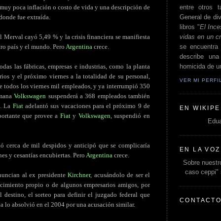
entre otros t
, muy poca inflación o costo de vida y una descripción de
General de div
donde fue extraída.
libros "
El Ince
vidas en un c
 Merval cayó 5,49 % y la crisis financiera se manifiesta
se encuentra 
tro país y el mundo. Pero
Argentina
crece.
describe un
homicida de un
das las fábricas, empresas e industrias, como la planta
os y el próximo viernes a la totalidad de su personal,
VER MI PERF
 todos los viernes mil empleados, y ya interrumpió 350
emana
Volkswagen
suspenderá a 368 empleados también
a. La
Fiat
adelantó sus vacaciones para el próximo 9 de
EN WIKIPE
portante que provee a
Fiat
y
Volkswagen
, suspendió en
Edua
ó cerca de mil despidos y anticipó que se complicaría
EN LA VOZ
es y cesantías encubiertas. Pero
Argentina
crece.
Sobre nuestro
caso ceppi"
nuncian al ex presidente
Kirchner
, acusándolo de ser el
uecimiento propio o de algunos empresarios amigos, por
 destino, el sorteo para definir el juzgado federal que
CONTACT
ya lo absolvió en el 2004 por una acusación similar.