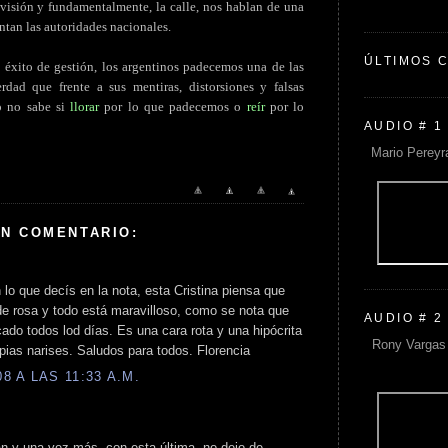
elevisión y fundamentalmente, la calle, nos hablan de una
ntan las autoridades nacionales.
ÚLTIMOS 
o éxito de gestión, los argentinos padecemos una de las
erdad que frente a sus mentiras, distorsiones y falsas
no no sabe si
llorar
por lo que padecemos o
reír
por lo
AUDIO # 1
Mario Pereyr
UN COMENTARIO:
lo que decís en la nota, esta Cristina piensa que
de rosa y todo está maravilloso, como se nota que
AUDIO # 2
cado todos lod días. Es una cara rota y una hipócrita
Rony Vargas 
pias narises. Saludos para todos. Florencia
 A LAS 11:33 A.M.
an y una vez más, con esta última, no dejo de