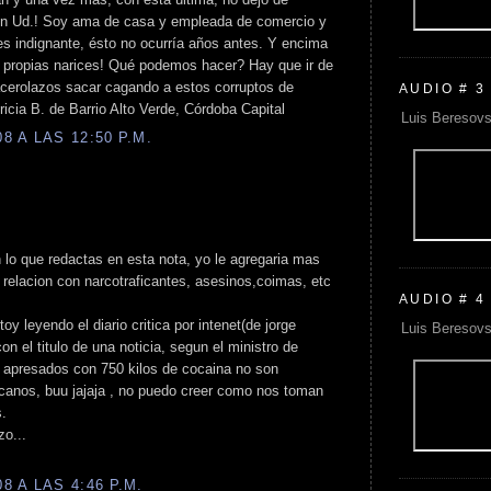
con Ud.! Soy ama de casa y empleada de comercio y
 es indignante, ésto no ocurría años antes. Y encima
 propias narices! Qué podemos hacer? Hay que ir de
acerolazos sacar cagando a estos corruptos de
AUDIO # 3
cia B. de Barrio Alto Verde, Córdoba Capital
Luis Beresovs
 A LAS 12:50 P.M.
lo que redactas en esta nota, yo le agregaria mas
relacion con narcotraficantes, asesinos,coimas, etc
AUDIO # 4
 leyendo el diario critica por intenet(de jorge
Luis Beresovs
 con el titulo de una noticia, segun el ministro de
s apresados con 750 kilos de cocaina no son
icanos, buu jajaja , no puedo creer como nos toman
s.
zo...
 A LAS 4:46 P.M.