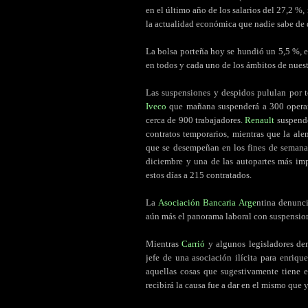
en el último año de los salarios del 27,2 %
la actualidad económica que nadie sabe de 
.
La bolsa porteña hoy se hundió un 5,5 %, el
en todos y cada uno de los ámbitos de nues
.
Las suspensiones y despidos pululan por to
Iveco
que mañana suspenderá a 300 operari
cerca de 900 trabajadores.
Renault
suspende
contratos temporarios, mientras que la al
que se desempeñan en los fines de seman
diciembre y una de las autopartes más im
estos días a 215 contratados.
.
La
Asociación Bancaria Arge
ntina denunci
aún más el panorama laboral con suspension
.
Mientras
Carrió
y algunos legisladores de
jefe de una asociación ilícita para enriq
aquellas cosas que sugestivamente tiene el
recibirá la causa fue a dar en el mismo que 
.