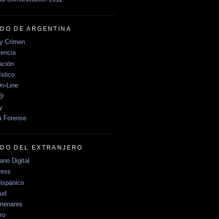
DO DE ARGENTINA
y Crimen
encia
ción
stico
n-Line
e@
y
a Forense
DO DEL EXTRANJERO
no Digital
ress
ispánico
Sud
menares
ro