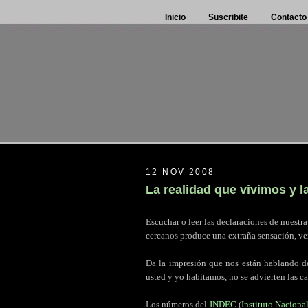
Inicio
Suscribite
Contacto
12 NOV 2008
La realidad que vivimos y
Escuchar o leer las declaraciones de nuestr
cercanos produce una extraña sensación, ver
.
Da la impresión que nos están hablando de
usted y yo habitamos, no se advierten las car
.
Los números del
INDEC
(
Instituto Naciona