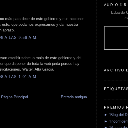
AUDIO # 5
Eduardo C
e
o más para decir de este gobierno y sus acciones.
s esto, que podamos expresarnos y dar nuestra
Un abrazo.
 A LAS 9:56 A.M.
nsan escribir sobre lo malo de este gobierno y del
ener que disponer de toda la web junta porque hay
elicitaciones. Walter, Alta Gracia.
ARCHIVO 
 A LAS 1:01 A.M.
ETIQUETA
Página Principal
Entrada antigua
PREMIOS 
► "Blog del D
► "Inconfident
► "Mantra de 