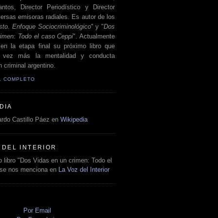
antos, Director Periodístico y Director
ersas emisoras radiales. Es autor de los
sto. Enfoque Sociocriminológico
" y "
Dos
rimen: Todo el caso Ceppi
". Actualmente
en la etapa final su próximo libro que
a vez más la mentalidad y conducta
 criminal argentino.
IL COMPLETO
DIA
rdo Castillo Páez en
Wikipedia
 DEL INTERIOR
 libro "Dos Vidas en un crimen: Todo el
 se nos menciona en
La Voz del Interior
O
Por Email