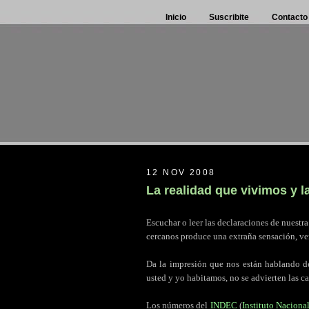
Inicio
Suscribite
Contacto
12 NOV 2008
La realidad que vivimos y
Escuchar o leer las declaraciones de nuestr
cercanos produce una extraña sensación, ver
.
Da la impresión que nos están hablando de
usted y yo habitamos, no se advierten las car
.
Los números del
INDEC
(
Instituto Naciona