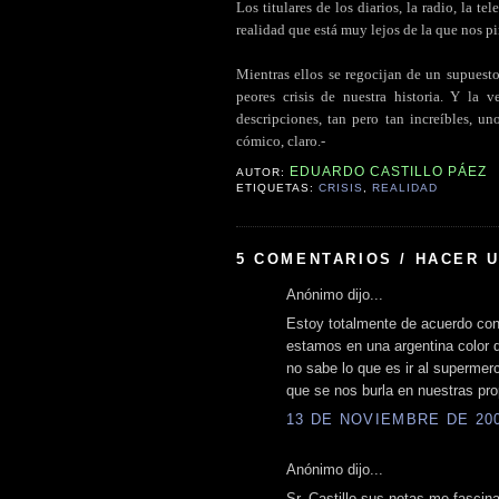
Los titulares de los diarios, la radio, la t
realidad que está muy lejos de la que nos pi
.
Mientras ellos se regocijan de un supuest
peores crisis de nuestra historia. Y la v
descripciones, tan pero tan increíbles, u
cómico, claro.-
EDUARDO CASTILLO PÁEZ
AUTOR:
ETIQUETAS:
CRISIS
,
REALIDAD
5 COMENTARIOS / HACER 
Anónimo dijo...
Estoy totalmente de acuerdo con 
estamos en una argentina color 
no sabe lo que es ir al supermer
que se nos burla en nuestras pro
13 DE NOVIEMBRE DE 2008
Anónimo dijo...
Sr. Castillo sus notas me fascin