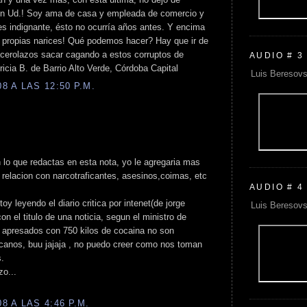
con Ud.! Soy ama de casa y empleada de comercio y
 es indignante, ésto no ocurría años antes. Y encima
 propias narices! Qué podemos hacer? Hay que ir de
acerolazos sacar cagando a estos corruptos de
AUDIO # 3
cia B. de Barrio Alto Verde, Córdoba Capital
Luis Beresovs
 A LAS 12:50 P.M.
lo que redactas en esta nota, yo le agregaria mas
relacion con narcotraficantes, asesinos,coimas, etc
AUDIO # 4
 leyendo el diario critica por intenet(de jorge
Luis Beresovs
 con el titulo de una noticia, segun el ministro de
s apresados con 750 kilos de cocaina no son
icanos, buu jajaja , no puedo creer como nos toman
s.
zo...
 A LAS 4:46 P.M.