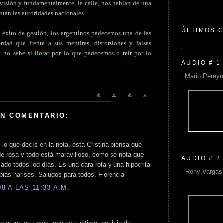
elevisión y fundamentalmente, la calle, nos hablan de una
ntan las autoridades nacionales.
ÚLTIMOS 
o éxito de gestión, los argentinos padecemos una de las
erdad que frente a sus mentiras, distorsiones y falsas
no no sabe si
llorar
por lo que padecemos o
reír
por lo
AUDIO # 1
Mario Pereyr
UN COMENTARIO:
lo que decís en la nota, esta Cristina piensa que
de rosa y todo está maravilloso, como se nota que
AUDIO # 2
cado todos lod días. Es una cara rota y una hipócrita
Rony Vargas 
pias narises. Saludos para todos. Florencia
 A LAS 11:33 A.M.
an y una vez más, con esta última, no dejo de