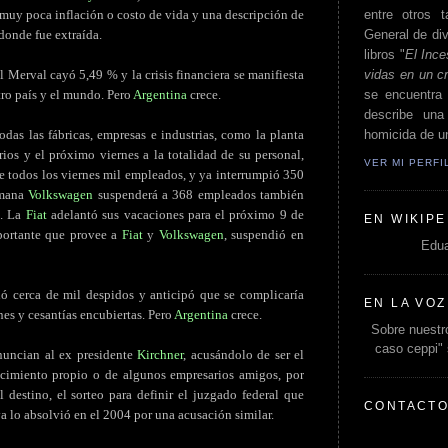
entre otros t
, muy poca inflación o costo de vida y una descripción de
General de div
donde fue extraída.
libros "
El Ince
vidas en un c
 Merval cayó 5,49 % y la crisis financiera se manifiesta
se encuentra 
tro país y el mundo. Pero
Argentina
crece.
describe un
homicida de un
das las fábricas, empresas e industrias, como la planta
os y el próximo viernes a la totalidad de su personal,
VER MI PERF
 todos los viernes mil empleados, y ya interrumpió 350
emana
Volkswagen
suspenderá a 368 empleados también
a. La
Fiat
adelantó sus vacaciones para el próximo 9 de
EN WIKIPE
portante que provee a
Fiat
y
Volkswagen
, suspendió en
Edua
ó cerca de mil despidos y anticipó que se complicaría
EN LA VOZ
es y cesantías encubiertas. Pero
Argentina
crece.
Sobre nuestro
caso ceppi"
nuncian al ex presidente
Kirchner
, acusándolo de ser el
uecimiento propio o de algunos empresarios amigos, por
 destino, el sorteo para definir el juzgado federal que
CONTACT
ya lo absolvió en el 2004 por una acusación similar.