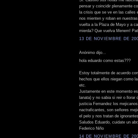
pensar y coincidir plenamente 
la crisis que se ve en las calles
nos mienten y roban en nuestras
vuelta a la Plaza de Mayo y a c
mierda? Que vuelva Menem! Patri
13 DE NOVIEMBRE DE 2008
Anónimo dijo...
hola eduardo como estas???
Estoy totalmente de acuerdo con 
hechos que ellos niegan como la 
etc.
Justamente en este momento estoy
lanata) y no sabia si reir o llorar
justicia Fernandez los mejicano
nactraficantes, son señores mej
el pelo y nos tratan de ignorante
Saludos Eduardo, cuidate un abr
Federico Niño
14 DE NOVIEMBRE DE 2008