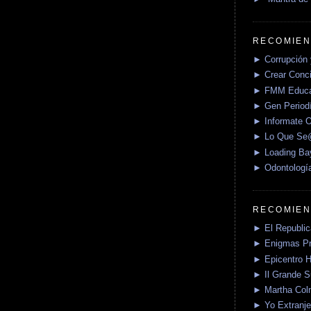
RECOMIEN
► Corrupción 
► Crear Conci
► FMM Educa
► Gen Periodí
► Informate O
► Lo Que S
► Loading Ba
► Odontologí
RECOMIEN
► El Republica
► Enigmas P
► Epicentro H
► Il Grande 
► Martha Col
► Yo Extranje