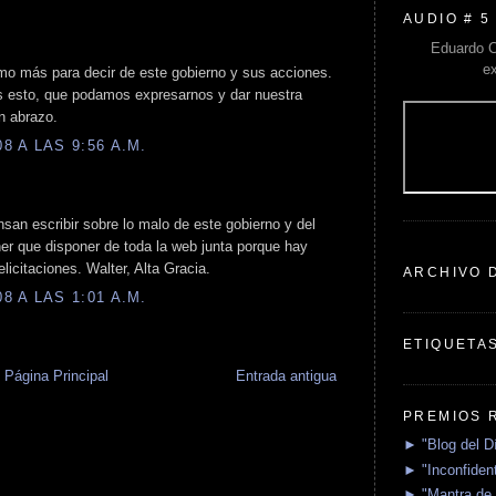
AUDIO # 5
Eduardo C
e
o más para decir de este gobierno y sus acciones.
s esto, que podamos expresarnos y dar nuestra
Un abrazo.
 A LAS 9:56 A.M.
nsan escribir sobre lo malo de este gobierno y del
ener que disponer de toda la web junta porque hay
elicitaciones. Walter, Alta Gracia.
ARCHIVO 
 A LAS 1:01 A.M.
ETIQUETA
Página Principal
Entrada antigua
PREMIOS 
► "Blog del D
► "Inconfident
► "Mantra de 