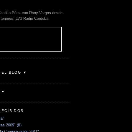
astillo Páez con Rony Vargas desde
xteriores, LV3 Radio Córdoba
DEL BLOG ▼
S▼
RECIBIDOS
ía"
es 2009" (II)
la Comunicación 2011"