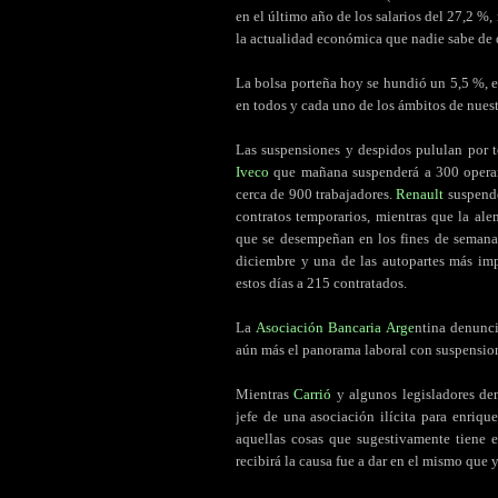
en el último año de los salarios del 27,2 %
la actualidad económica que nadie sabe de 
.
La bolsa porteña hoy se hundió un 5,5 %, el
en todos y cada uno de los ámbitos de nues
.
Las suspensiones y despidos pululan por to
Iveco
que mañana suspenderá a 300 operari
cerca de 900 trabajadores.
Renault
suspende
contratos temporarios, mientras que la al
que se desempeñan en los fines de seman
diciembre y una de las autopartes más im
estos días a 215 contratados.
.
La
Asociación Bancaria Arge
ntina denunci
aún más el panorama laboral con suspension
.
Mientras
Carrió
y algunos legisladores de
jefe de una asociación ilícita para enriq
aquellas cosas que sugestivamente tiene el
recibirá la causa fue a dar en el mismo que 
.