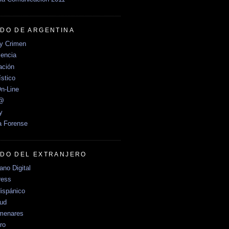
DO DE ARGENTINA
y Crimen
encia
ción
stico
n-Line
e@
y
a Forense
DO DEL EXTRANJERO
no Digital
ress
ispánico
Sud
menares
ro