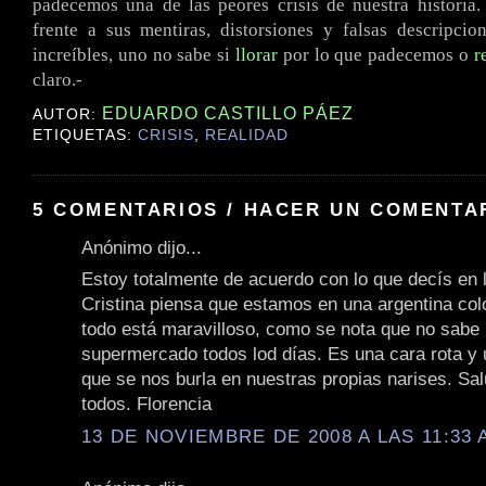
padecemos una de las peores crisis de nuestra historia
frente a sus mentiras, distorsiones y falsas descripcio
increíbles, uno no sabe si
llorar
por lo que padecemos o
r
claro.-
EDUARDO CASTILLO PÁEZ
AUTOR:
ETIQUETAS:
CRISIS
,
REALIDAD
5 COMENTARIOS / HACER UN COMENTA
Anónimo dijo...
Estoy totalmente de acuerdo con lo que decís en l
Cristina piensa que estamos en una argentina col
todo está maravilloso, como se nota que no sabe l
supermercado todos lod días. Es una cara rota y 
que se nos burla en nuestras propias narises. Sa
todos. Florencia
13 DE NOVIEMBRE DE 2008 A LAS 11:33 