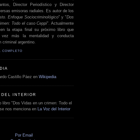
antos, Director Periodístico y Director
ersas emisoras radiales. Es autor de los
sto. Enfoque Sociocriminológico
" y "
Dos
rimen: Todo el caso Ceppi
". Actualmente
en la etapa final su próximo libro que
a vez más la mentalidad y conducta
 criminal argentino.
IL COMPLETO
DIA
rdo Castillo Páez en
Wikipedia
 DEL INTERIOR
 libro "Dos Vidas en un crimen: Todo el
 se nos menciona en
La Voz del Interior
O
Por Email