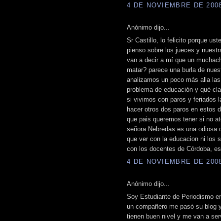
4 DE NOVIEMBRE DE 2008 
Anónimo dijo...
Sr Castillo, lo felicito porque 
pienso sobre los jueces y nuestra 
van a decir a mí que un muchach
matar? parece una burla de nuest
analizamos un poco más alla la
problema de educación y qué cl
si vivimos con paros y feriados 
hacer otros dos paros en estos 
que pais queremos tener si no a
señora Nebredas es una odiosa q
que ver con la educacion ni los 
con los docentes de Córdoba, es
4 DE NOVIEMBRE DE 2008 
Anónimo dijo...
Soy Estudiante de Periodismo en 
un compañero me pasó su blog y
tienen buen nivel y me van a serv