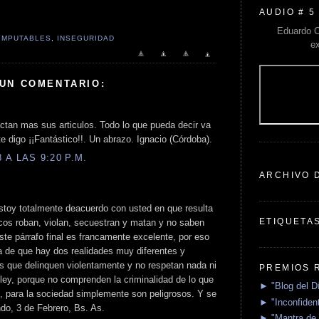
AUDIO # 5
Eduardo C
IMPUTABLES
,
INSEGURIDAD
e
 UN COMENTARIO:
tan mas sus articulos. Todo lo que pueda decir va
e digo ¡¡Fantástico!!. Un abrazo. Ignacio (Córdoba).
A LAS 9:20 P.M.
ARCHIVO 
stoy totalmente deacuerdo con usted en que resulta
ETIQUETA
icos roban, violan, secuestran y matan y no saben
te párrafo final es francamente excelente, por eso
a de que hay dos realidades muy diferentes y
s que delinquen violentamente y no respetan nada ni
PREMIOS 
 ley, porque no comprenden la criminalidad de lo que
► "Blog del D
, para la sociedad simplemente son peligrosos. Y se
► "Inconfident
ndo, 3 de Febrero, Bs. As.
► "Mantra de 