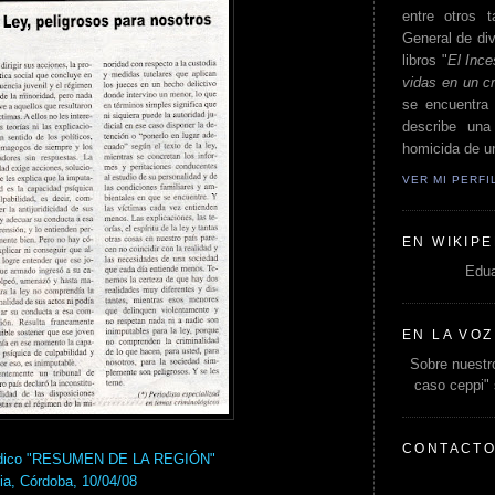
entre otros t
General de div
libros "
El Ince
vidas en un c
se encuentra 
describe un
homicida de un
VER MI PERF
EN WIKIPE
Edua
EN LA VOZ
Sobre nuestro
caso ceppi"
CONTACT
riódico "RESUMEN DE LA REGIÓN"
ia, Córdoba, 10/04/08