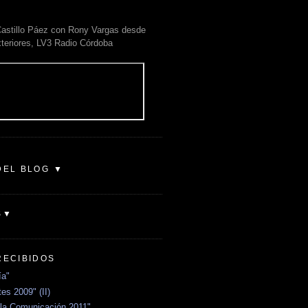
astillo Páez con Rony Vargas desde
xteriores, LV3 Radio Córdoba
DEL BLOG ▼
S▼
RECIBIDOS
ía"
es 2009" (II)
la Comunicación 2011"