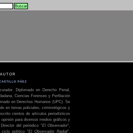
 AUTOR
CASTILLO PÁEZ
curador. Diplomado en Derecho Penal,
dadana, Ciencias Forenses y Perfilación
plomado en Derechos Humanos (UPC). Se
do en temas policiales, criminológicos y
escrito cientos de artículos periodísticos
 opinión para diversos medios gráficos y
 Director del periódico "
El Observador
",
ciclo político "
El Observador Radial
",