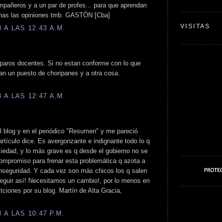
mpañeros y a un par de profes... para que aprendan
enas las opiniones tmb. GASTÓN [Cba]
VISITAS
A LAS 12:43 A.M.
 paros docentes. Si no estan conforme con lo que
n un puesto de choripanes y a otra cosa.
A LAS 12:47 A.M.
 el blog y en el periódico "Resumen" y me pareció
artículo dice. Es avergonzante e indignante todo lo q
iedad, y lo más grave es q desde el gobierno no se
compromiso para frenar esta problemática q azota a
inseguridad. Y cada vez son más chicos los q salen
seguir así! Necesitamos un cambio!, por lo menos en
itciones por su blog. Martín de Alta Gracia,
A LAS 10:47 P.M.