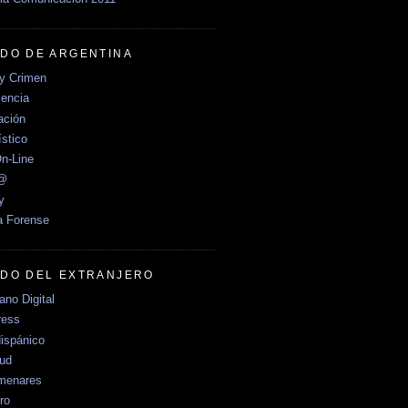
DO DE ARGENTINA
y Crimen
encia
ción
stico
n-Line
e@
y
a Forense
DO DEL EXTRANJERO
no Digital
ress
ispánico
Sud
menares
ro