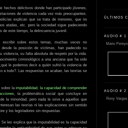
 hechos delictivos donde han participado jóvenes,
staciones de violencia cada vez más preocupantes.
ÚLTIMOS 
olicías explican que se trata de menores, que no
os atadas, etc. pero la sociedad sigue padeciendo
s de este tiempo, la delincuencia juvenil.
AUDIO # 1
 escribir sobre estos temas, muchas veces no
Mario Pereyr
 desde la posición de víctimas, han padecido su
 violencia, su falta absoluta de respeto por la vida.
ocimiento criminológico a una anciana que ha sido
qué le podemos decir a quién sufrió la violencia de
o a todo?. Las respuestas se acaban, las teorías se
s sobre la
imputabilidad
,
la capacidad de comprender
AUDIO # 2
 acciones
, la problemática social que concluye en
Rony Vargas 
 de la minoridad, pero nada le sirve a aquellos que
nteresan las teorías ni las explicaciones sin sentido
re y los legisladores sin respuestas.
 Se les explica que la imputabilidad es la capacidad
prender la antijuridicidad de sus actos y adecuar su