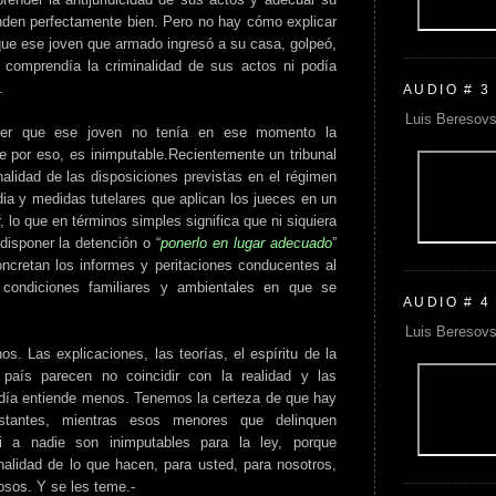
nden perfectamente bien. Pero no hay cómo explicar
 que ese joven que armado ingresó a su casa, golpeó,
comprendía la criminalidad de sus actos ni podía
.
AUDIO # 3
Luis Beresovs
ener que ese joven no tenía en ese momento la
e por eso, es inimputable.Recientemente un tribunal
nalidad de las disposiciones previstas en el régimen
dia y medidas tutelares que aplican los jueces en un
 lo que en términos simples significa que ni siquiera
disponer la detención o “
ponerlo en lugar adecuado
”
oncretan los informes y peritaciones conducentes al
 condiciones familiares y ambientales en que se
AUDIO # 4
Luis Beresovs
. Las explicaciones, las teorías, el espíritu de la
país parecen no coincidir con la realidad y las
día entiende menos. Tenemos la certeza de que hay
stantes, mientras esos menores que delinquen
i a nadie son inimputables para la ley, porque
lidad de lo que hacen, para usted, para nosotros,
osos. Y se les teme.-