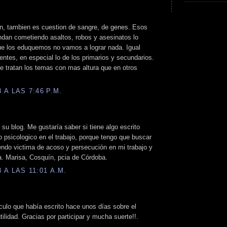
n, tambien es cuestion de sangre, de genes. Esos
ndan cometiendo asaltos, robos y asesinatos lo
que los eduquemos no vamos a lograr nada. Igual
entes, en especial lo de los primarios y secundarios.
e tratan los temas con mas altura que en otros
A LAS 7:46 P.M.
su blog. Me gustaría saber si tiene algo escrito
 psicologico en el trabajo, porque tengo que buscar
endo victima de acoso y persecución en mi trabajo y
sa. Marisa, Cosquín, pcia de Córdoba.
A LAS 11:01 A.M.
culo que había escrito hace unos días sobre el
ilidad. Gracias por participar y mucha suerte!!.