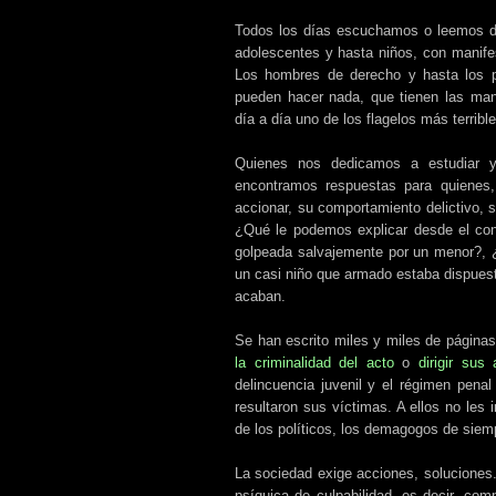
Todos los días escuchamos o leemos de
adolescentes y hasta niños, con manife
Los hombres de derecho y hasta los p
pueden hacer nada, que tienen las man
día a día uno de los flagelos más terrible
Quienes nos dedicamos a estudiar y
encontramos respuestas para quienes,
accionar, su comportamiento delictivo, su
¿Qué le podemos explicar desde el con
golpeada salvajemente por un menor?, ¿
un casi niño que armado estaba dispuest
acaban.
Se han escrito miles y miles de página
la criminalidad del acto
o
dirigir sus
delincuencia juvenil y el régimen penal
resultaron sus víctimas. A ellos no les i
de los políticos, los demagogos de siemp
La sociedad exige acciones, soluciones.
psíquica de culpabilidad, es decir, com