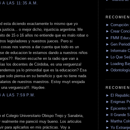
A LAS 11:35 A.M.
RECOMIEN
usted esta diciendo exactamente lo mismo que yo
► Corrupción 
justicia... o mejor dicho, injusticia argentina. Me
► Crear Conci
ito de 15 o 16 años no entiende que es malo robar o
► FMM Educa
ros legisladores y nuestros jueces. Pero si
► Gen Periodí
s cosas nos vamos a dar cuenta que todo es un
► Informate O
ase de educacion le estamos dando a nuestros niños
► Lo Que S
largos??. Recien escuche en la radio que van a
► Loading Ba
días los docentes de Córdoba, es una verguenza!
► Odontologí
tendemos ya lo primordial que es la educacion? Esa
ue solo piensa en su beneficio y que no tiene nada
salarios de nuestros maestros. Estoy muyt enojada
 una verguenza!!!. Haydee.
RECOMIEN
A LAS 7:59 P.M.
► El Republica
► Enigmas P
► Epicentro H
► Il Grande 
el Colegio Universitario Obispo Trejo y Sanabria,
► Martha Col
 realmente me pareció muy bueno. Los articulos
ir para aplicarlos en mis prácticas. Voy a
► Yo Extranje