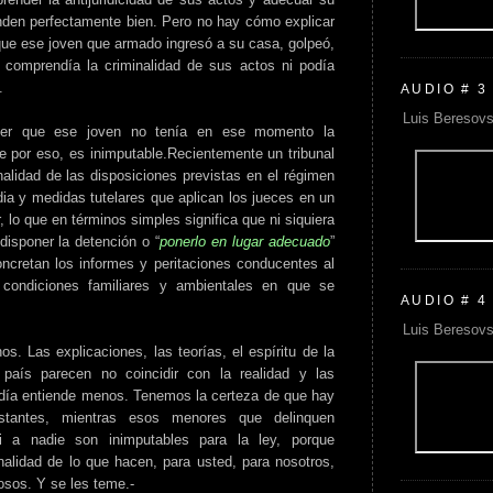
nden perfectamente bien. Pero no hay cómo explicar
 que ese joven que armado ingresó a su casa, golpeó,
comprendía la criminalidad de sus actos ni podía
.
AUDIO # 3
Luis Beresovs
ener que ese joven no tenía en ese momento la
e por eso, es inimputable.Recientemente un tribunal
nalidad de las disposiciones previstas en el régimen
dia y medidas tutelares que aplican los jueces en un
 lo que en términos simples significa que ni siquiera
disponer la detención o “
ponerlo en lugar adecuado
”
oncretan los informes y peritaciones conducentes al
 condiciones familiares y ambientales en que se
AUDIO # 4
Luis Beresovs
. Las explicaciones, las teorías, el espíritu de la
país parecen no coincidir con la realidad y las
día entiende menos. Tenemos la certeza de que hay
stantes, mientras esos menores que delinquen
i a nadie son inimputables para la ley, porque
lidad de lo que hacen, para usted, para nosotros,
osos. Y se les teme.-