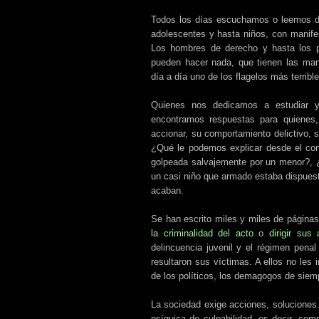
Todos los días escuchamos o leemos de
adolescentes y hasta niños, con manife
Los hombres de derecho y hasta los p
pueden hacer nada, que tienen las man
día a día uno de los flagelos más terrible
Quienes nos dedicamos a estudiar y
encontramos respuestas para quienes,
accionar, su comportamiento delictivo, su
¿Qué le podemos explicar desde el con
golpeada salvajemente por un menor?, ¿
un casi niño que armado estaba dispuest
acaban.
Se han escrito miles y miles de página
la criminalidad del acto
o
dirigir sus
delincuencia juvenil y el régimen penal
resultaron sus víctimas. A ellos no les i
de los políticos, los demagogos de siemp
La sociedad exige acciones, soluciones.
psíquica de culpabilidad, es decir, com