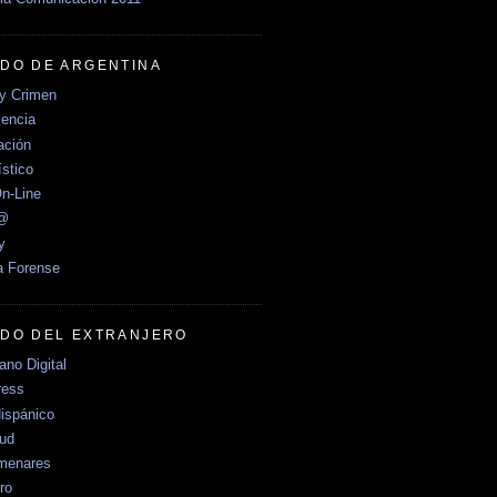
DO DE ARGENTINA
y Crimen
encia
ción
stico
n-Line
e@
y
a Forense
DO DEL EXTRANJERO
no Digital
ress
ispánico
Sud
menares
ro