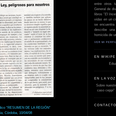
entre otros t
General de div
libros "
El Ince
vidas en un c
se encuentra 
describe un
homicida de un
VER MI PERF
EN WIKIPE
Edua
EN LA VOZ
Sobre nuestro
caso ceppi"
CONTACT
riódico "RESUMEN DE LA REGIÓN"
ia, Córdoba, 10/04/08