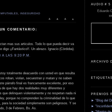
AUDIO # 5
Eduardo C
IMPUTABLES
,
INSEGURIDAD
e
 UN COMENTARIO:
tan mas sus articulos. Todo lo que pueda decir va
e digo ¡¡Fantástico!!. Un abrazo. Ignacio (Córdoba).
A LAS 9:20 P.M.
ARCHIVO 
stoy totalmente deacuerdo con usted en que resulta
ETIQUETA
icos roban, violan, secuestran y matan y no saben
te párrafo final es francamente excelente, por eso
a de que hay dos realidades muy diferentes y
s que delinquen violentamente y no respetan nada ni
PREMIOS 
 ley, porque no comprenden la criminalidad de lo que
► "Blog del D
, para la sociedad simplemente son peligrosos. Y se
► "Inconfident
ndo, 3 de Febrero, Bs. As.
► "Mantra de 