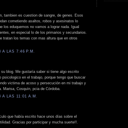
n, tambien es cuestion de sangre, de genes. Esos
ndan cometiendo asaltos, robos y asesinatos lo
que los eduquemos no vamos a lograr nada. Igual
entes, en especial lo de los primarios y secundarios.
e tratan los temas con mas altura que en otros
A LAS 7:46 P.M.
su blog. Me gustaría saber si tiene algo escrito
 psicologico en el trabajo, porque tengo que buscar
endo victima de acoso y persecución en mi trabajo y
sa. Marisa, Cosquín, pcia de Córdoba.
A LAS 11:01 A.M.
culo que había escrito hace unos días sobre el
ilidad. Gracias por participar y mucha suerte!!.