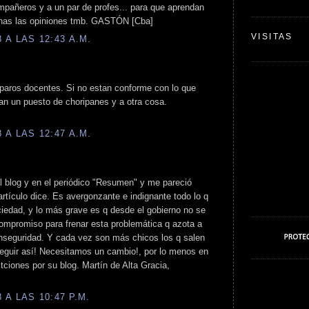
mpañeros y a un par de profes... para que aprendan
enas las opiniones tmb. GASTÓN [Cba]
VISITAS
A LAS 12:43 A.M.
 paros docentes. Si no estan conforme con lo que
n un puesto de choripanes y a otra cosa.
A LAS 12:47 A.M.
 el blog y en el periódico "Resumen" y me pareció
artículo dice. Es avergonzante e indignante todo lo q
iedad, y lo más grave es q desde el gobierno no se
compromiso para frenar esta problemática q azota a
inseguridad. Y cada vez son más chicos los q salen
seguir así! Necesitamos un cambio!, por lo menos en
itciones por su blog. Martín de Alta Gracia,
A LAS 10:47 P.M.