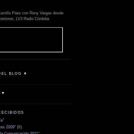
astillo Páez con Rony Vargas desde
xteriores, LV3 Radio Córdoba
DEL BLOG ▼
S▼
RECIBIDOS
ía"
es 2009" (II)
la Comunicación 2011"