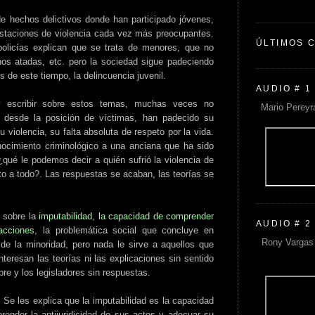
 hechos delictivos donde han participado jóvenes,
staciones de violencia cada vez más preocupantes.
ÚLTIMOS 
olicías explican que se trata de menores, que no
os atadas, etc. pero la sociedad sigue padeciendo
s de este tiempo, la delincuencia juvenil.
AUDIO # 1
 escribir sobre estos temas, muchas veces no
Mario Pereyr
 desde la posición de víctimas, han padecido su
 violencia, su falta absoluta de respeto por la vida.
ocimiento criminológico a una anciana que ha sido
qué le podemos decir a quién sufrió la violencia de
o a todo?. Las respuestas se acaban, las teorías se
s sobre la
imputabilidad
,
la capacidad de comprender
AUDIO # 2
 acciones
, la problemática social que concluye en
Rony Vargas 
 de la minoridad, pero nada le sirve a aquellos que
nteresan las teorías ni las explicaciones sin sentido
re y los legisladores sin respuestas.
 Se les explica que la imputabilidad es la capacidad
prender la antijuridicidad de sus actos y adecuar su