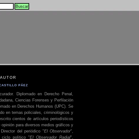
 AUTOR
CASTILLO PÁEZ
curador. Diplomado en Derecho Penal,
dadana, Ciencias Forenses y Perfilación
plomado en Derechos Humanos (UPC). Se
do en temas policiales, criminológicos y
escrito cientos de artículos periodísticos
 opinión para diversos medios gráficos y
 Director del periódico "
El Observador
",
ciclo político "
El Observador Radial
",