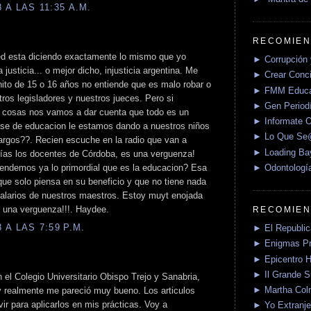
A LAS 11:35 A.M.
RECOMIEN
usted esta diciendo exactamente lo mismo que yo
► Corrupción 
justicia... o mejor dicho, injusticia argentina. Me
► Crear Conci
ito de 15 o 16 años no entiende que es malo robar o
► FMM Educa
ros legisladores y nuestros jueces. Pero si
► Gen Periodí
s cosas nos vamos a dar cuenta que todo es un
► Informate O
ase de educacion le estamos dando a nuestros niños
► Lo Que S
largos??. Recien escuche en la radio que van a
► Loading Ba
días los docentes de Córdoba, es una verguenza!
► Odontologí
tendemos ya lo primordial que es la educacion? Esa
ue solo piensa en su beneficio y que no tiene nada
salarios de nuestros maestros. Estoy muyt enojada
 una verguenza!!!. Haydee.
RECOMIEN
A LAS 7:59 P.M.
► El Republica
► Enigmas P
► Epicentro H
► Il Grande 
el Colegio Universitario Obispo Trejo y Sanabria,
► Martha Col
 realmente me pareció muy bueno. Los articulos
ir para aplicarlos en mis prácticas. Voy a
► Yo Extranje