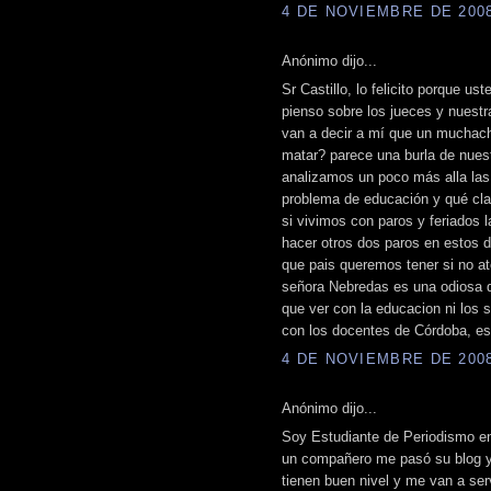
4 DE NOVIEMBRE DE 2008 
Anónimo dijo...
Sr Castillo, lo felicito porque 
pienso sobre los jueces y nuestra 
van a decir a mí que un muchach
matar? parece una burla de nuest
analizamos un poco más alla la
problema de educación y qué cl
si vivimos con paros y feriados 
hacer otros dos paros en estos 
que pais queremos tener si no a
señora Nebredas es una odiosa q
que ver con la educacion ni los 
con los docentes de Córdoba, es
4 DE NOVIEMBRE DE 2008 
Anónimo dijo...
Soy Estudiante de Periodismo en 
un compañero me pasó su blog y
tienen buen nivel y me van a serv