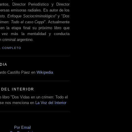
antos, Director Periodístico y Director
ersas emisoras radiales. Es autor de los
sto. Enfoque Sociocriminológico
" y "
Dos
rimen: Todo el caso Ceppi
". Actualmente
en la etapa final su próximo libro que
a vez más la mentalidad y conducta
 criminal argentino.
IL COMPLETO
DIA
rdo Castillo Páez en
Wikipedia
 DEL INTERIOR
 libro "Dos Vidas en un crimen: Todo el
 se nos menciona en
La Voz del Interior
O
Por Email