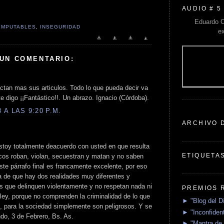
AUDIO # 5
Eduardo C
IMPUTABLES
,
INSEGURIDAD
e
 UN COMENTARIO:
tan mas sus articulos. Todo lo que pueda decir va
e digo ¡¡Fantástico!!. Un abrazo. Ignacio (Córdoba).
A LAS 9:20 P.M.
ARCHIVO 
stoy totalmente deacuerdo con usted en que resulta
ETIQUETA
icos roban, violan, secuestran y matan y no saben
te párrafo final es francamente excelente, por eso
a de que hay dos realidades muy diferentes y
s que delinquen violentamente y no respetan nada ni
PREMIOS 
 ley, porque no comprenden la criminalidad de lo que
► "Blog del D
, para la sociedad simplemente son peligrosos. Y se
► "Inconfident
ndo, 3 de Febrero, Bs. As.
► "Mantra de 