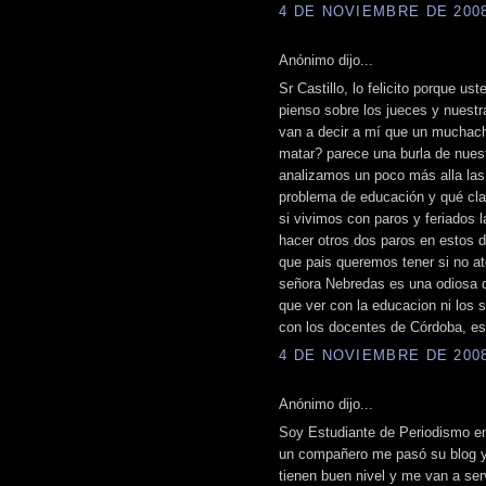
4 DE NOVIEMBRE DE 2008 
Anónimo dijo...
Sr Castillo, lo felicito porque 
pienso sobre los jueces y nuestra 
van a decir a mí que un muchach
matar? parece una burla de nuest
analizamos un poco más alla la
problema de educación y qué cl
si vivimos con paros y feriados 
hacer otros dos paros en estos 
que pais queremos tener si no a
señora Nebredas es una odiosa q
que ver con la educacion ni los 
con los docentes de Córdoba, es
4 DE NOVIEMBRE DE 2008 
Anónimo dijo...
Soy Estudiante de Periodismo en 
un compañero me pasó su blog y
tienen buen nivel y me van a serv