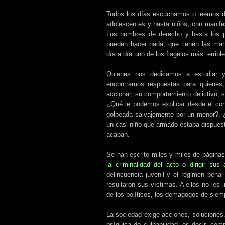
Todos los días escuchamos o leemos de
adolescentes y hasta niños, con manife
Los hombres de derecho y hasta los p
pueden hacer nada, que tienen las man
día a día uno de los flagelos más terrible
Quienes nos dedicamos a estudiar y
encontramos respuestas para quienes,
accionar, su comportamiento delictivo, su
¿Qué le podemos explicar desde el con
golpeada salvajemente por un menor?, ¿
un casi niño que armado estaba dispuest
acaban.
Se han escrito miles y miles de página
la criminalidad del acto
o
dirigir sus
delincuencia juvenil y el régimen penal
resultaron sus víctimas. A ellos no les i
de los políticos, los demagogos de siemp
La sociedad exige acciones, soluciones.
psíquica de culpabilidad, es decir, com