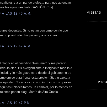
mpañeros y a un par de profes... para que aprendan
enas las opiniones tmb. GASTÓN [Cba]
VISITAS
A LAS 12:43 A.M.
 paros docentes. Si no estan conforme con lo que
n un puesto de choripanes y a otra cosa.
A LAS 12:47 A.M.
 el blog y en el periódico "Resumen" y me pareció
artículo dice. Es avergonzante e indignante todo lo q
iedad, y lo más grave es q desde el gobierno no se
compromiso para frenar esta problemática q azota a
inseguridad. Y cada vez son más chicos los q salen
seguir así! Necesitamos un cambio!, por lo menos en
itciones por su blog. Martín de Alta Gracia,
A LAS 10:47 P.M.