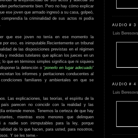
nden perfectamente bien. Pero no hay cómo explicar
 que ese joven que armado ingresó a su casa, golpeó,
comprendía la criminalidad de sus actos ni podía
.
AUDIO # 3
Luis Beresovs
ener que ese joven no tenía en ese momento la
e por eso, es inimputable.Recientemente un tribunal
nalidad de las disposiciones previstas en el régimen
dia y medidas tutelares que aplican los jueces en un
 lo que en términos simples significa que ni siquiera
disponer la detención o “
ponerlo en lugar adecuado
”
oncretan los informes y peritaciones conducentes al
 condiciones familiares y ambientales en que se
AUDIO # 4
Luis Beresovs
. Las explicaciones, las teorías, el espíritu de la
país parecen no coincidir con la realidad y las
día entiende menos. Tenemos la certeza de que hay
stantes, mientras esos menores que delinquen
i a nadie son inimputables para la ley, porque
lidad de lo que hacen, para usted, para nosotros,
osos. Y se les teme.-