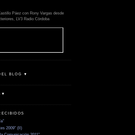
astillo Páez con Rony Vargas desde
xteriores, LV3 Radio Córdoba
DEL BLOG ▼
S▼
RECIBIDOS
ía"
es 2009" (II)
la Comunicación 2011"