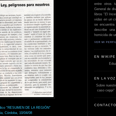
entre otros t
General de div
libros "
El Ince
vidas en un c
se encuentra 
describe un
homicida de un
VER MI PERF
EN WIKIPE
Edua
EN LA VOZ
Sobre nuestro
caso ceppi"
CONTACT
riódico "RESUMEN DE LA REGIÓN"
ia, Córdoba, 10/04/08