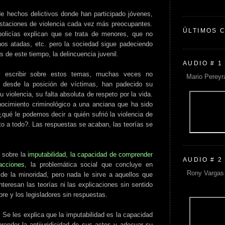
 hechos delictivos donde han participado jóvenes,
staciones de violencia cada vez más preocupantes.
ÚLTIMOS 
olicías explican que se trata de menores, que no
os atadas, etc. pero la sociedad sigue padeciendo
s de este tiempo, la delincuencia juvenil.
AUDIO # 1
 escribir sobre estos temas, muchas veces no
Mario Pereyr
 desde la posición de víctimas, han padecido su
 violencia, su falta absoluta de respeto por la vida.
ocimiento criminológico a una anciana que ha sido
qué le podemos decir a quién sufrió la violencia de
o a todo?. Las respuestas se acaban, las teorías se
s sobre la
imputabilidad
,
la capacidad de comprender
AUDIO # 2
 acciones
, la problemática social que concluye en
Rony Vargas 
 de la minoridad, pero nada le sirve a aquellos que
nteresan las teorías ni las explicaciones sin sentido
re y los legisladores sin respuestas.
 Se les explica que la imputabilidad es la capacidad
prender la antijuridicidad de sus actos y adecuar su