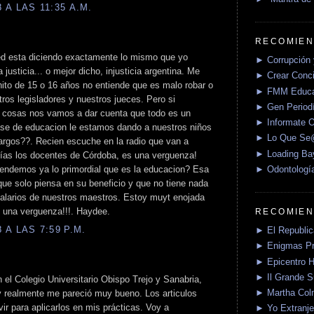
A LAS 11:35 A.M.
RECOMIEN
usted esta diciendo exactamente lo mismo que yo
► Corrupción 
justicia... o mejor dicho, injusticia argentina. Me
► Crear Conci
ito de 15 o 16 años no entiende que es malo robar o
► FMM Educa
ros legisladores y nuestros jueces. Pero si
► Gen Periodí
s cosas nos vamos a dar cuenta que todo es un
► Informate O
ase de educacion le estamos dando a nuestros niños
► Lo Que S
largos??. Recien escuche en la radio que van a
► Loading Ba
días los docentes de Córdoba, es una verguenza!
► Odontologí
tendemos ya lo primordial que es la educacion? Esa
ue solo piensa en su beneficio y que no tiene nada
salarios de nuestros maestros. Estoy muyt enojada
 una verguenza!!!. Haydee.
RECOMIEN
A LAS 7:59 P.M.
► El Republica
► Enigmas P
► Epicentro H
► Il Grande 
el Colegio Universitario Obispo Trejo y Sanabria,
► Martha Col
 realmente me pareció muy bueno. Los articulos
ir para aplicarlos en mis prácticas. Voy a
► Yo Extranje