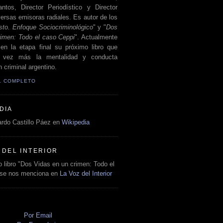
antos, Director Periodístico y Director
ersas emisoras radiales. Es autor de los
sto. Enfoque Sociocriminológico
" y "
Dos
rimen: Todo el caso Ceppi
". Actualmente
en la etapa final su próximo libro que
a vez más la mentalidad y conducta
 criminal argentino.
IL COMPLETO
DIA
rdo Castillo Páez en
Wikipedia
 DEL INTERIOR
 libro "Dos Vidas en un crimen: Todo el
 se nos menciona en
La Voz del Interior
O
Por Email