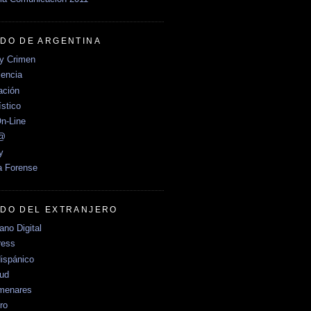
DO DE ARGENTINA
y Crimen
encia
ción
stico
n-Line
e@
y
a Forense
DO DEL EXTRANJERO
no Digital
ress
ispánico
Sud
menares
ro