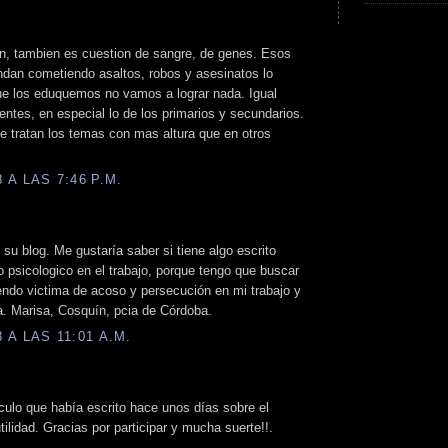
n, tambien es cuestion de sangre, de genes. Esos
ndan cometiendo asaltos, robos y asesinatos lo
que los eduquemos no vamos a lograr nada. Igual
entes, en especial lo de los primarios y secundarios.
e tratan los temas con mas altura que en otros
A LAS 7:46 P.M.
su blog. Me gustaría saber si tiene algo escrito
 psicologico en el trabajo, porque tengo que buscar
endo victima de acoso y persecución en mi trabajo y
sa. Marisa, Cosquín, pcia de Córdoba.
A LAS 11:01 A.M.
culo que había escrito hace unos días sobre el
ilidad. Gracias por participar y mucha suerte!!.