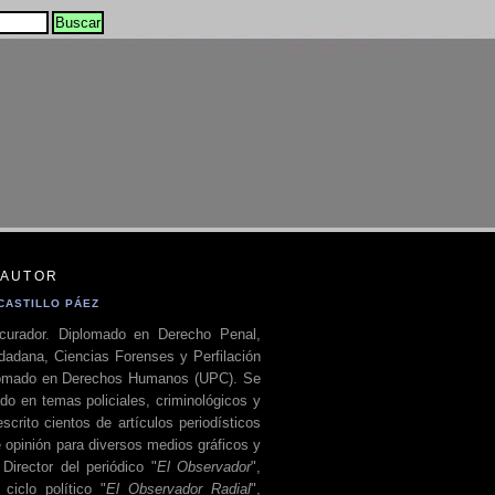
 AUTOR
CASTILLO PÁEZ
curador. Diplomado en Derecho Penal,
dadana, Ciencias Forenses y Perfilación
plomado en Derechos Humanos (UPC). Se
do en temas policiales, criminológicos y
escrito cientos de artículos periodísticos
 opinión para diversos medios gráficos y
 Director del periódico "
El Observador
",
ciclo político "
El Observador Radial
",