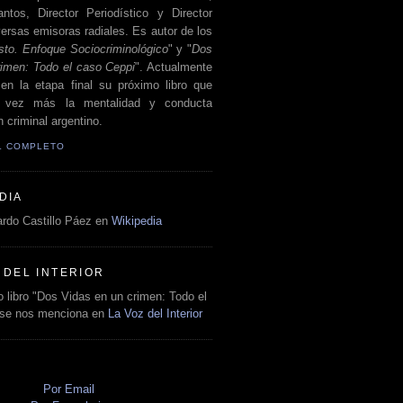
antos, Director Periodístico y Director
ersas emisoras radiales. Es autor de los
sto. Enfoque Sociocriminológico
" y "
Dos
rimen: Todo el caso Ceppi
". Actualmente
en la etapa final su próximo libro que
a vez más la mentalidad y conducta
 criminal argentino.
IL COMPLETO
DIA
rdo Castillo Páez en
Wikipedia
 DEL INTERIOR
 libro "Dos Vidas en un crimen: Todo el
 se nos menciona en
La Voz del Interior
O
Por Email