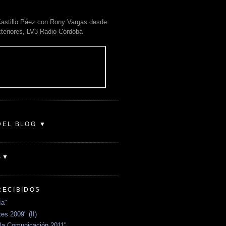
astillo Páez con Rony Vargas desde
xteriores, LV3 Radio Córdoba
DEL BLOG ▼
S▼
RECIBIDOS
ía"
es 2009" (II)
la Comunicación 2011"