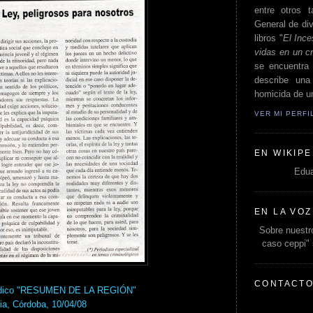
entre otros t
General de div
libros "
El Ince
vidas en un c
se encuentra 
describe un
homicida de un
VER MI PERF
EN WIKIPE
Edua
EN LA VOZ
Sobre nuestro
caso ceppi"
CONTACT
riódico "RESUMEN DE LA REGIÓN"
ia, Córdoba, 10/04/08