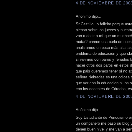
4 DE NOVIEMBRE DE 2008 
Anónimo dijo...
Sr Castillo, lo felicito porque 
pienso sobre los jueces y nuestra 
van a decir a mí que un muchach
matar? parece una burla de nuest
analizamos un poco más alla la
problema de educación y qué cl
si vivimos con paros y feriados 
hacer otros dos paros en estos 
que pais queremos tener si no a
señora Nebredas es una odiosa q
que ver con la educacion ni los 
con los docentes de Córdoba, es
4 DE NOVIEMBRE DE 2008 
Anónimo dijo...
Soy Estudiante de Periodismo en 
un compañero me pasó su blog y
tienen buen nivel y me van a serv