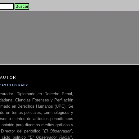
 AUTOR
CASTILLO PÁEZ
curador. Diplomado en Derecho Penal,
dadana, Ciencias Forenses y Perfilación
plomado en Derechos Humanos (UPC). Se
do en temas policiales, criminológicos y
escrito cientos de artículos periodísticos
 opinión para diversos medios gráficos y
 Director del periódico "
El Observador
",
ciclo político "
El Observador Radial
",