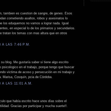
n, tambien es cuestion de sangre, de genes. Esos
ndan cometiendo asaltos, robos y asesinatos lo
que los eduquemos no vamos a lograr nada. Igual
entes, en especial lo de los primarios y secundarios.
e tratan los temas con mas altura que en otros
A LAS 7:46 P.M.
su blog. Me gustaría saber si tiene algo escrito
 psicologico en el trabajo, porque tengo que buscar
endo victima de acoso y persecución en mi trabajo y
sa. Marisa, Cosquín, pcia de Córdoba.
A LAS 11:01 A.M.
culo que había escrito hace unos días sobre el
ilidad. Gracias por participar y mucha suerte!!.