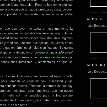
nden perfectamente bien. Pero no hay cómo explicar
 que ese joven que armado ingresó a su casa, golpeó,
comprendía la criminalidad de sus actos ni podía
.
AUDIO # 3
Luis Beresovs
ener que ese joven no tenía en ese momento la
e por eso, es inimputable.Recientemente un tribunal
nalidad de las disposiciones previstas en el régimen
dia y medidas tutelares que aplican los jueces en un
 lo que en términos simples significa que ni siquiera
disponer la detención o “
ponerlo en lugar adecuado
”
oncretan los informes y peritaciones conducentes al
 condiciones familiares y ambientales en que se
AUDIO # 4
Luis Beresovs
. Las explicaciones, las teorías, el espíritu de la
país parecen no coincidir con la realidad y las
día entiende menos. Tenemos la certeza de que hay
stantes, mientras esos menores que delinquen
i a nadie son inimputables para la ley, porque
lidad de lo que hacen, para usted, para nosotros,
osos. Y se les teme.-