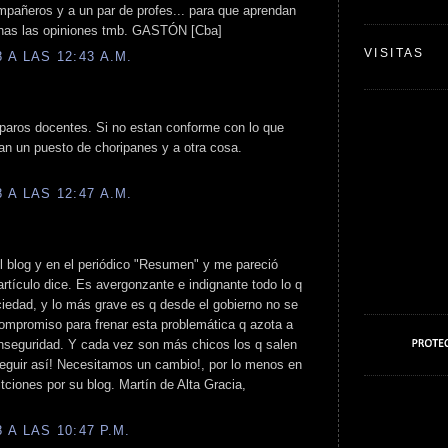
mpañeros y a un par de profes... para que aprendan
enas las opiniones tmb. GASTÓN [Cba]
VISITAS
A LAS 12:43 A.M.
 paros docentes. Si no estan conforme con lo que
n un puesto de choripanes y a otra cosa.
A LAS 12:47 A.M.
 el blog y en el periódico "Resumen" y me pareció
artículo dice. Es avergonzante e indignante todo lo q
iedad, y lo más grave es q desde el gobierno no se
compromiso para frenar esta problemática q azota a
inseguridad. Y cada vez son más chicos los q salen
seguir así! Necesitamos un cambio!, por lo menos en
itciones por su blog. Martín de Alta Gracia,
A LAS 10:47 P.M.