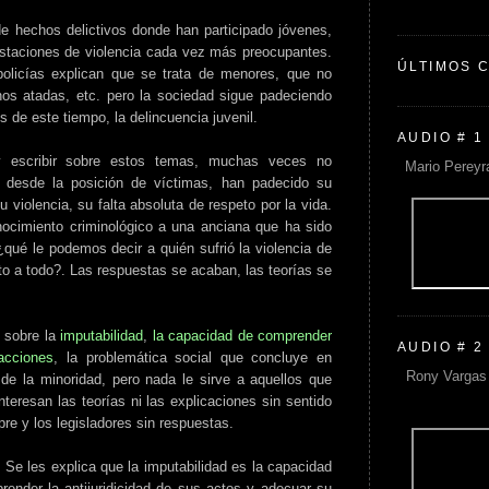
 hechos delictivos donde han participado jóvenes,
staciones de violencia cada vez más preocupantes.
ÚLTIMOS 
olicías explican que se trata de menores, que no
os atadas, etc. pero la sociedad sigue padeciendo
s de este tiempo, la delincuencia juvenil.
AUDIO # 1
 escribir sobre estos temas, muchas veces no
Mario Pereyr
 desde la posición de víctimas, han padecido su
 violencia, su falta absoluta de respeto por la vida.
ocimiento criminológico a una anciana que ha sido
qué le podemos decir a quién sufrió la violencia de
o a todo?. Las respuestas se acaban, las teorías se
s sobre la
imputabilidad
,
la capacidad de comprender
AUDIO # 2
 acciones
, la problemática social que concluye en
Rony Vargas 
 de la minoridad, pero nada le sirve a aquellos que
nteresan las teorías ni las explicaciones sin sentido
re y los legisladores sin respuestas.
 Se les explica que la imputabilidad es la capacidad
prender la antijuridicidad de sus actos y adecuar su