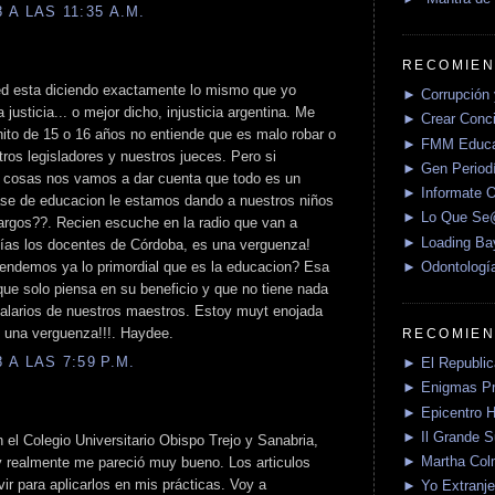
A LAS 11:35 A.M.
RECOMIEN
usted esta diciendo exactamente lo mismo que yo
► Corrupción 
justicia... o mejor dicho, injusticia argentina. Me
► Crear Conci
ito de 15 o 16 años no entiende que es malo robar o
► FMM Educa
ros legisladores y nuestros jueces. Pero si
► Gen Periodí
s cosas nos vamos a dar cuenta que todo es un
► Informate O
ase de educacion le estamos dando a nuestros niños
► Lo Que S
largos??. Recien escuche en la radio que van a
► Loading Ba
días los docentes de Córdoba, es una verguenza!
► Odontologí
tendemos ya lo primordial que es la educacion? Esa
ue solo piensa en su beneficio y que no tiene nada
salarios de nuestros maestros. Estoy muyt enojada
 una verguenza!!!. Haydee.
RECOMIEN
A LAS 7:59 P.M.
► El Republica
► Enigmas P
► Epicentro H
► Il Grande 
el Colegio Universitario Obispo Trejo y Sanabria,
► Martha Col
 realmente me pareció muy bueno. Los articulos
ir para aplicarlos en mis prácticas. Voy a
► Yo Extranje