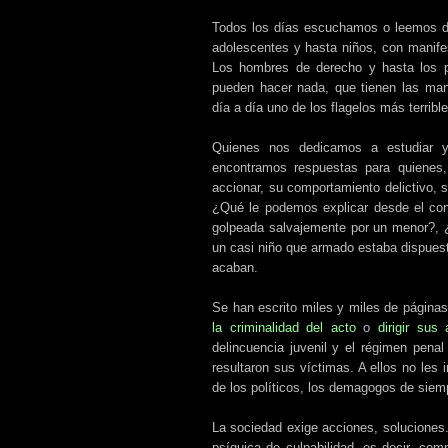
Todos los días escuchamos o leemos de
adolescentes y hasta niños, con manife
Los hombres de derecho y hasta los p
pueden hacer nada, que tienen las man
día a día uno de los flagelos más terrible
Quienes nos dedicamos a estudiar y
encontramos respuestas para quienes,
accionar, su comportamiento delictivo, su
¿Qué le podemos explicar desde el con
golpeada salvajemente por un menor?, ¿
un casi niño que armado estaba dispuest
acaban.
Se han escrito miles y miles de página
la criminalidad del acto
o
dirigir sus
delincuencia juvenil y el régimen penal
resultaron sus víctimas. A ellos no les i
de los políticos, los demagogos de siemp
La sociedad exige acciones, soluciones.
psíquica de culpabilidad, es decir, com