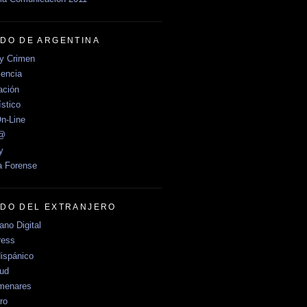
DO DE ARGENTINA
y Crimen
encia
ción
stico
n-Line
e@
y
a Forense
DO DEL EXTRANJERO
no Digital
ress
ispánico
Sud
menares
ro