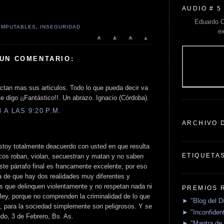
AUDIO # 5
Eduardo C
IMPUTABLES
,
INSEGURIDAD
e
 UN COMENTARIO:
tan mas sus articulos. Todo lo que pueda decir va
e digo ¡¡Fantástico!!. Un abrazo. Ignacio (Córdoba).
A LAS 9:20 P.M.
ARCHIVO 
stoy totalmente deacuerdo con usted en que resulta
ETIQUETA
icos roban, violan, secuestran y matan y no saben
te párrafo final es francamente excelente, por eso
a de que hay dos realidades muy diferentes y
s que delinquen violentamente y no respetan nada ni
PREMIOS 
 ley, porque no comprenden la criminalidad de lo que
► "Blog del D
, para la sociedad simplemente son peligrosos. Y se
► "Inconfident
ndo, 3 de Febrero, Bs. As.
► "Mantra de 