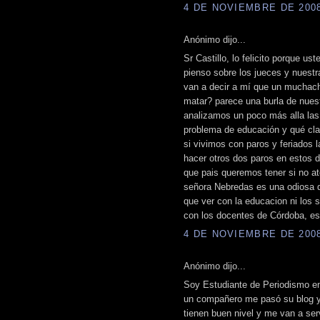
4 DE NOVIEMBRE DE 2008 
Anónimo dijo...
Sr Castillo, lo felicito porque 
pienso sobre los jueces y nuestra 
van a decir a mí que un muchach
matar? parece una burla de nuest
analizamos un poco más alla la
problema de educación y qué cl
si vivimos con paros y feriados 
hacer otros dos paros en estos 
que pais queremos tener si no a
señora Nebredas es una odiosa q
que ver con la educacion ni los 
con los docentes de Córdoba, es
4 DE NOVIEMBRE DE 2008 
Anónimo dijo...
Soy Estudiante de Periodismo en 
un compañero me pasó su blog y
tienen buen nivel y me van a serv