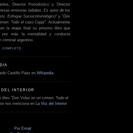
antos, Director Periodístico y Director
ersas emisoras radiales. Es autor de los
sto. Enfoque Sociocriminológico
" y "
Dos
rimen: Todo el caso Ceppi
". Actualmente
en la etapa final su próximo libro que
a vez más la mentalidad y conducta
 criminal argentino.
IL COMPLETO
DIA
rdo Castillo Páez en
Wikipedia
 DEL INTERIOR
 libro "Dos Vidas en un crimen: Todo el
 se nos menciona en
La Voz del Interior
O
Por Email