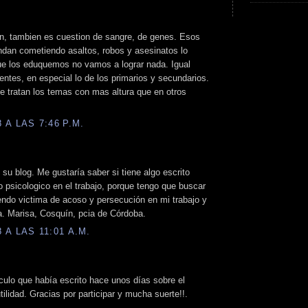
n, tambien es cuestion de sangre, de genes. Esos
ndan cometiendo asaltos, robos y asesinatos lo
que los eduquemos no vamos a lograr nada. Igual
entes, en especial lo de los primarios y secundarios.
e tratan los temas con mas altura que en otros
A LAS 7:46 P.M.
su blog. Me gustaría saber si tiene algo escrito
 psicologico en el trabajo, porque tengo que buscar
endo victima de acoso y persecución en mi trabajo y
sa. Marisa, Cosquín, pcia de Córdoba.
A LAS 11:01 A.M.
culo que había escrito hace unos días sobre el
ilidad. Gracias por participar y mucha suerte!!.