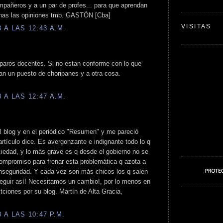
mpañeros y a un par de profes... para que aprendan
enas las opiniones tmb. GASTÓN [Cba]
VISITAS
A LAS 12:43 A.M.
 paros docentes. Si no estan conforme con lo que
n un puesto de choripanes y a otra cosa.
A LAS 12:47 A.M.
 el blog y en el periódico "Resumen" y me pareció
artículo dice. Es avergonzante e indignante todo lo q
iedad, y lo más grave es q desde el gobierno no se
compromiso para frenar esta problemática q azota a
inseguridad. Y cada vez son más chicos los q salen
seguir así! Necesitamos un cambio!, por lo menos en
itciones por su blog. Martín de Alta Gracia,
A LAS 10:47 P.M.