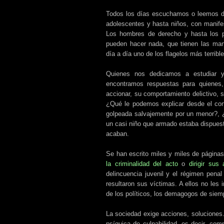
Todos los días escuchamos o leemos de
adolescentes y hasta niños, con manife
Los hombres de derecho y hasta los p
pueden hacer nada, que tienen las man
día a día uno de los flagelos más terrible
Quienes nos dedicamos a estudiar y
encontramos respuestas para quienes,
accionar, su comportamiento delictivo, su
¿Qué le podemos explicar desde el con
golpeada salvajemente por un menor?, ¿
un casi niño que armado estaba dispuest
acaban.
Se han escrito miles y miles de página
la criminalidad del acto
o
dirigir sus
delincuencia juvenil y el régimen penal
resultaron sus víctimas. A ellos no les i
de los políticos, los demagogos de siemp
La sociedad exige acciones, soluciones.
psíquica de culpabilidad, es decir, com