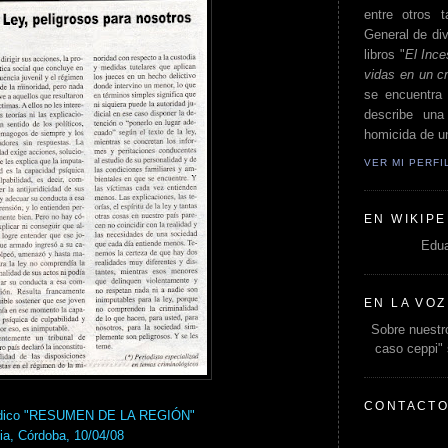
entre otros t
General de div
libros "
El Ince
vidas en un c
se encuentra 
describe un
homicida de un
VER MI PERF
EN WIKIPE
Edua
EN LA VOZ
Sobre nuestro
caso ceppi"
CONTACT
riódico "RESUMEN DE LA REGIÓN"
ia, Córdoba, 10/04/08