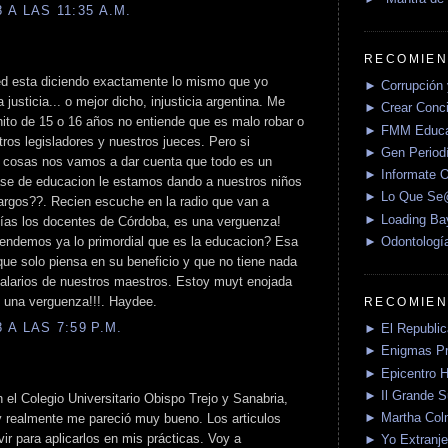
A LAS 11:35 A.M.
RECOMIEN
usted esta diciendo exactamente lo mismo que yo
► Corrupción 
justicia... o mejor dicho, injusticia argentina. Me
► Crear Conci
ito de 15 o 16 años no entiende que es malo robar o
► FMM Educa
ros legisladores y nuestros jueces. Pero si
► Gen Periodí
s cosas nos vamos a dar cuenta que todo es un
► Informate O
ase de educacion le estamos dando a nuestros niños
► Lo Que S
largos??. Recien escuche en la radio que van a
► Loading Ba
días los docentes de Córdoba, es una verguenza!
► Odontologí
tendemos ya lo primordial que es la educacion? Esa
ue solo piensa en su beneficio y que no tiene nada
salarios de nuestros maestros. Estoy muyt enojada
 una verguenza!!!. Haydee.
RECOMIEN
A LAS 7:59 P.M.
► El Republica
► Enigmas P
► Epicentro H
► Il Grande 
el Colegio Universitario Obispo Trejo y Sanabria,
► Martha Col
 realmente me pareció muy bueno. Los articulos
ir para aplicarlos en mis prácticas. Voy a
► Yo Extranje