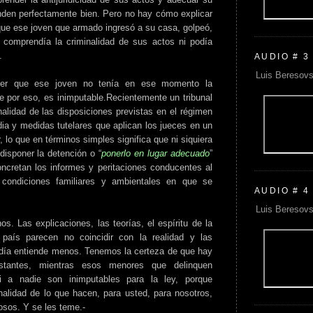
nden perfectamente bien. Pero no hay cómo explicar
 que ese joven que armado ingresó a su casa, golpeó,
comprendía la criminalidad de sus actos ni podía
.
AUDIO # 3
Luis Beresovs
ener que ese joven no tenía en ese momento la
e por eso, es inimputable.Recientemente un tribunal
nalidad de las disposiciones previstas en el régimen
dia y medidas tutelares que aplican los jueces en un
 lo que en términos simples significa que ni siquiera
disponer la detención o “
ponerlo en lugar adecuado
”
oncretan los informes y peritaciones conducentes al
 condiciones familiares y ambientales en que se
AUDIO # 4
Luis Beresovs
. Las explicaciones, las teorías, el espíritu de la
país parecen no coincidir con la realidad y las
día entiende menos. Tenemos la certeza de que hay
stantes, mientras esos menores que delinquen
i a nadie son inimputables para la ley, porque
lidad de lo que hacen, para usted, para nosotros,
osos. Y se les teme.-