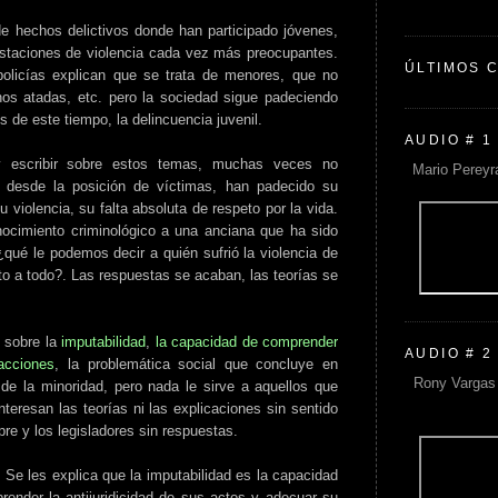
 hechos delictivos donde han participado jóvenes,
staciones de violencia cada vez más preocupantes.
ÚLTIMOS 
olicías explican que se trata de menores, que no
os atadas, etc. pero la sociedad sigue padeciendo
s de este tiempo, la delincuencia juvenil.
AUDIO # 1
 escribir sobre estos temas, muchas veces no
Mario Pereyr
 desde la posición de víctimas, han padecido su
 violencia, su falta absoluta de respeto por la vida.
ocimiento criminológico a una anciana que ha sido
qué le podemos decir a quién sufrió la violencia de
o a todo?. Las respuestas se acaban, las teorías se
s sobre la
imputabilidad
,
la capacidad de comprender
AUDIO # 2
 acciones
, la problemática social que concluye en
Rony Vargas 
 de la minoridad, pero nada le sirve a aquellos que
nteresan las teorías ni las explicaciones sin sentido
re y los legisladores sin respuestas.
 Se les explica que la imputabilidad es la capacidad
prender la antijuridicidad de sus actos y adecuar su