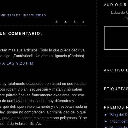
AUDIO # 5
Eduardo C
IMPUTABLES
,
INSEGURIDAD
e
 UN COMENTARIO:
tan mas sus articulos. Todo lo que pueda decir va
e digo ¡¡Fantástico!!. Un abrazo. Ignacio (Córdoba).
A LAS 9:20 P.M.
ARCHIVO 
stoy totalmente deacuerdo con usted en que resulta
ETIQUETA
icos roban, violan, secuestran y matan y no saben
te párrafo final es francamente excelente, por eso
a de que hay dos realidades muy diferentes y
s que delinquen violentamente y no respetan nada ni
PREMIOS 
 ley, porque no comprenden la criminalidad de lo que
► "Blog del D
, para la sociedad simplemente son peligrosos. Y se
► "Inconfident
ndo, 3 de Febrero, Bs. As.
► "Mantra de 