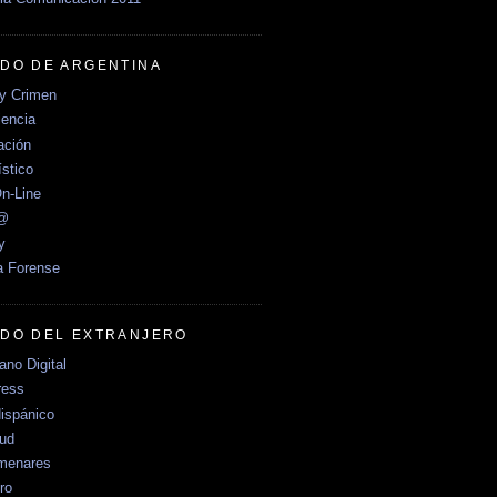
DO DE ARGENTINA
y Crimen
encia
ción
stico
n-Line
e@
y
a Forense
DO DEL EXTRANJERO
no Digital
ress
ispánico
Sud
menares
ro