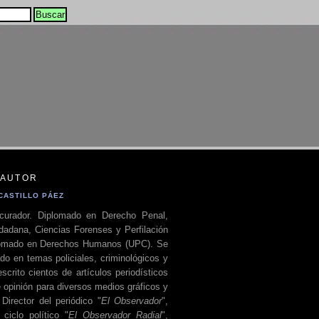
 AUTOR
CASTILLO PÁEZ
curador. Diplomado en Derecho Penal,
dadana, Ciencias Forenses y Perfilación
plomado en Derechos Humanos (UPC). Se
do en temas policiales, criminológicos y
escrito cientos de artículos periodísticos
 opinión para diversos medios gráficos y
 Director del periódico "
El Observador
",
ciclo político "
El Observador Radial
",