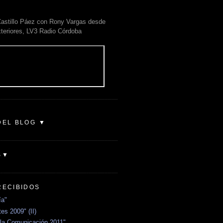
astillo Páez con Rony Vargas desde
xteriores, LV3 Radio Córdoba
DEL BLOG ▼
S▼
RECIBIDOS
ía"
es 2009" (II)
la Comunicación 2011"