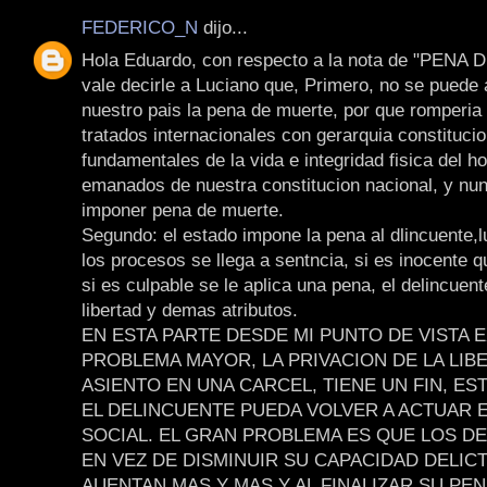
FEDERICO_N
dijo...
Hola Eduardo, con respecto a la nota de "PENA
vale decirle a Luciano que, Primero, no se puede 
nuestro pais la pena de muerte, por que romperia 
tratados internacionales con gerarquia constitucio
fundamentales de la vida e integridad fisica del h
emanados de nuestra constitucion nacional, y nun
imponer pena de muerte.
Segundo: el estado impone la pena al dlincuente,
los procesos se llega a sentncia, si es inocente q
si es culpable se le aplica una pena, el delincuen
libertad y demas atributos.
EN ESTA PARTE DESDE MI PUNTO DE VISTA E
PROBLEMA MAYOR, LA PRIVACION DE LA LIB
ASIENTO EN UNA CARCEL, TIENE UN FIN, ES
EL DELINCUENTE PUEDA VOLVER A ACTUAR E
SOCIAL. EL GRAN PROBLEMA ES QUE LOS D
EN VEZ DE DISMINUIR SU CAPACIDAD DELICT
AUENTAN MAS Y MAS,Y AL FINALIZAR SU PE