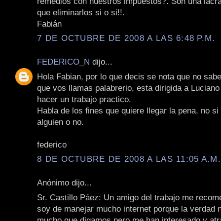
remedios con nuestros impuestos?. Son una lacra
que eliminarlos si o si!!.
Fabián
7 DE OCTUBRE DE 2008 A LAS 6:48 P.M.
FEDERICO_N
dijo...
Hola Fabian, por lo que decis se nota que no sabe
que vos llamas palabrerio, esta dirigida a Lucian
hacer un trabajo practico.
Habla de los fines que quiere llegar la pena, no s
alguien o no.
federico
8 DE OCTUBRE DE 2008 A LAS 11:05 A.M
Anónimo dijo...
Sr. Castillo Páez: Un amigo del trabajo me recom
soy de manejar mucho internet porque la verdad 
mucho que digamos pero me han interesado y at