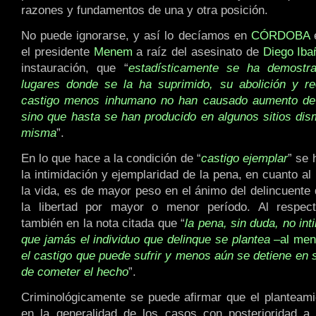
razones y fundamentos de una y otra posición.
No puede ignorarse, y así lo decíamos en
CÓRDOBA
e
el presidente
Menem
a raíz del asesinato de
Diego Iba
instauración, que “
estadísticamente se ha demostr
lugares donde se la ha suprimido, su abolición y r
castigo menos inhumano no han causado aumento de l
sino que hasta se han producido en algunos sitios dis
misma
”.
En lo que hace a la condición de “
castigo ejemplar
” se 
la intimidación y ejemplaridad de la pena, en cuanto al
la vida, es de mayor peso en el ánimo del delincuente 
la libertad por mayor o menor período. Al respec
también en la nota citada que “
la pena, sin duda, no int
que jamás el individuo que delinque se plantea
–al men
el castigo que puede sufrir y menos aún se detiene en 
de cometer el hecho
”.
Criminológicamente se puede afirmar que el planteam
en la generalidad de los casos con posterioridad a