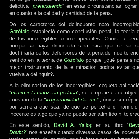
delictiva “
pretendiendo
” en esas circunstancias lograr 
en cuanto a la calidad y cantidad de la pena.
De los caracteres del delincuente nato incorregi
Garófalo
estableció como conclusión penal, la teoría d
de los incorregibles o irrecuperables. Como la pe
porque se haya delinquido sino para que no se del
doctrinaria de los defensores de la pena de muerte en
sentido en la teoría de
Garófalo
porque ¿qué pena sino
mejor instrumento de la eliminación podría evitar qu
vuelva a delinquir?.
A la eliminación de los incorregibles, coqueta aplicac
“
eliminar la manzana podrida
”, se le opone como objeci
cuestión de la “
irreparabilidad del mal
”, única sin répli
por somera que sea, de que se perpetre el homicidio
inocente es algo que ya no puede ser admitido ni tolera
En este sentido,
David A. Yallop
en su libro “
Bey
Doubt?
” nos enseña citando diversos casos de inocent