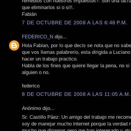
remedios con nuestros impuestos?. Son una lacra
que eliminarlos si o si!!.
Fabián
7 DE OCTUBRE DE 2008 A LAS 6:48 P.M.
FEDERICO_N
dijo...
Hola Fabian, por lo que decis se nota que no sabe
que vos llamas palabrerio, esta dirigida a Lucian
hacer un trabajo practico.
Habla de los fines que quiere llegar la pena, no s
alguien o no.
federico
8 DE OCTUBRE DE 2008 A LAS 11:05 A.M
Anónimo dijo...
Sr. Castillo Páez: Un amigo del trabajo me recom
soy de manejar mucho internet porque la verdad 
mucho que digamos pero me han interesado y at