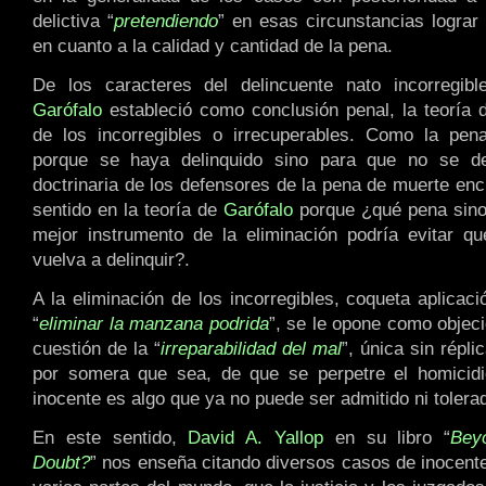
delictiva “
pretendiendo
” en esas circunstancias lograr 
en cuanto a la calidad y cantidad de la pena.
De los caracteres del delincuente nato incorregi
Garófalo
estableció como conclusión penal, la teoría d
de los incorregibles o irrecuperables. Como la pe
porque se haya delinquido sino para que no se del
doctrinaria de los defensores de la pena de muerte en
sentido en la teoría de
Garófalo
porque ¿qué pena sino
mejor instrumento de la eliminación podría evitar qu
vuelva a delinquir?.
A la eliminación de los incorregibles, coqueta aplicac
“
eliminar la manzana podrida
”, se le opone como objeci
cuestión de la “
irreparabilidad del mal
”, única sin répli
por somera que sea, de que se perpetre el homicidio
inocente es algo que ya no puede ser admitido ni tolera
En este sentido,
David A. Yallop
en su libro “
Bey
Doubt?
” nos enseña citando diversos casos de inocent