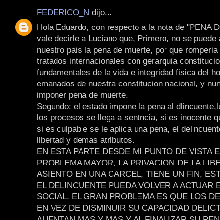
FEDERICO_N
dijo...
Hola Eduardo, con respecto a la nota de "PENA
vale decirle a Luciano que, Primero, no se puede 
nuestro pais la pena de muerte, por que romperia 
tratados internacionales con gerarquia constitucio
fundamentales de la vida e integridad fisica del h
emanados de nuestra constitucion nacional, y nun
imponer pena de muerte.
Segundo: el estado impone la pena al dlincuente,
los procesos se llega a sentncia, si es inocente q
si es culpable se le aplica una pena, el delincuen
libertad y demas atributos.
EN ESTA PARTE DESDE MI PUNTO DE VISTA E
PROBLEMA MAYOR, LA PRIVACION DE LA LIB
ASIENTO EN UNA CARCEL, TIENE UN FIN, ES
EL DELINCUENTE PUEDA VOLVER A ACTUAR E
SOCIAL. EL GRAN PROBLEMA ES QUE LOS D
EN VEZ DE DISMINUIR SU CAPACIDAD DELICT
AUENTAN MAS Y MAS,Y AL FINALIZAR SU PE