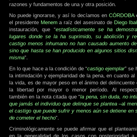
razones y fundamentos de una y otra posición.
No puede ignorarse, y así lo decíamos en
CÓRDOBA
e
el presidente
Menem
a raíz del asesinato de
Diego Iba
instauración, que “
estadísticamente se ha demostr
lugares donde se la ha suprimido, su abolición y r
castigo menos inhumano no han causado aumento de l
sino que hasta se han producido en algunos sitios dis
misma
”.
En lo que hace a la condición de “
castigo ejemplar
” se 
la intimidación y ejemplaridad de la pena, en cuanto al
la vida, es de mayor peso en el ánimo del delincuente 
la libertad por mayor o menor período. Al respec
también en la nota citada que “
la pena, sin duda, no int
que jamás el individuo que delinque se plantea
–al men
el castigo que puede sufrir y menos aún se detiene en 
de cometer el hecho
”.
Criminológicamente se puede afirmar que el planteam
en la generalidad de los casos con posterioridad a