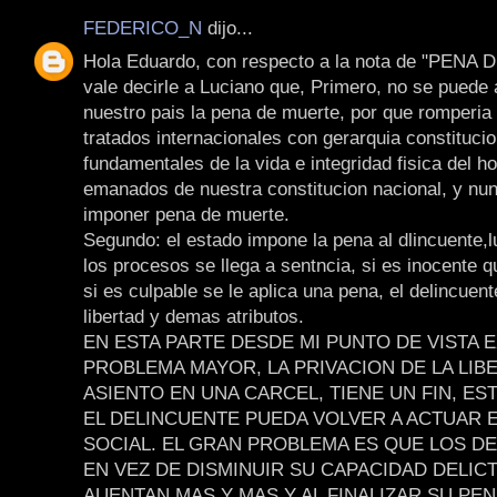
FEDERICO_N
dijo...
Hola Eduardo, con respecto a la nota de "PENA
vale decirle a Luciano que, Primero, no se puede 
nuestro pais la pena de muerte, por que romperia 
tratados internacionales con gerarquia constitucio
fundamentales de la vida e integridad fisica del h
emanados de nuestra constitucion nacional, y nun
imponer pena de muerte.
Segundo: el estado impone la pena al dlincuente,
los procesos se llega a sentncia, si es inocente q
si es culpable se le aplica una pena, el delincuen
libertad y demas atributos.
EN ESTA PARTE DESDE MI PUNTO DE VISTA E
PROBLEMA MAYOR, LA PRIVACION DE LA LIB
ASIENTO EN UNA CARCEL, TIENE UN FIN, ES
EL DELINCUENTE PUEDA VOLVER A ACTUAR E
SOCIAL. EL GRAN PROBLEMA ES QUE LOS D
EN VEZ DE DISMINUIR SU CAPACIDAD DELICT
AUENTAN MAS Y MAS,Y AL FINALIZAR SU PE