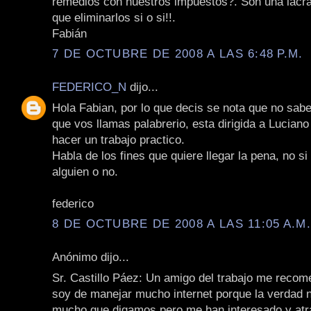
remedios con nuestros impuestos?. Son una lacra
que eliminarlos si o si!!.
Fabián
7 DE OCTUBRE DE 2008 A LAS 6:48 P.M.
FEDERICO_N
dijo...
Hola Fabian, por lo que decis se nota que no sabe
que vos llamas palabrerio, esta dirigida a Lucian
hacer un trabajo practico.
Habla de los fines que quiere llegar la pena, no s
alguien o no.
federico
8 DE OCTUBRE DE 2008 A LAS 11:05 A.M
Anónimo dijo...
Sr. Castillo Páez: Un amigo del trabajo me recom
soy de manejar mucho internet porque la verdad 
mucho que digamos pero me han interesado y at