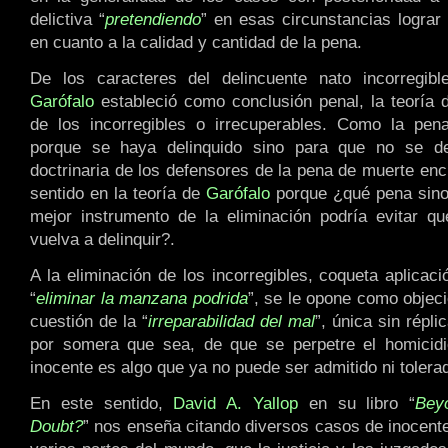
delictiva “
pretendiendo
” en esas circunstancias lograr 
en cuanto a la calidad y cantidad de la pena.
De los caracteres del delincuente nato incorregi
Garófalo
estableció como conclusión penal, la teoría d
de los incorregibles o irrecuperables. Como la pe
porque se haya delinquido sino para que no se del
doctrinaria de los defensores de la pena de muerte en
sentido en la teoría de
Garófalo
porque ¿qué pena sino
mejor instrumento de la eliminación podría evitar qu
vuelva a delinquir?.
A la eliminación de los incorregibles, coqueta aplicac
“
eliminar la manzana podrida
”, se le opone como objeci
cuestión de la “
irreparabilidad del mal
”, única sin répli
por somera que sea, de que se perpetre el homicidio
inocente es algo que ya no puede ser admitido ni tolera
En este sentido,
David A. Yallop
en su libro “
Bey
Doubt?
” nos enseña citando diversos casos de inocent