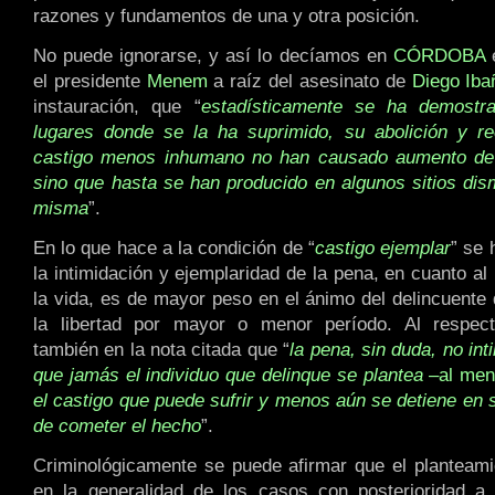
razones y fundamentos de una y otra posición.
No puede ignorarse, y así lo decíamos en
CÓRDOBA
e
el presidente
Menem
a raíz del asesinato de
Diego Iba
instauración, que “
estadísticamente se ha demostr
lugares donde se la ha suprimido, su abolición y r
castigo menos inhumano no han causado aumento de l
sino que hasta se han producido en algunos sitios dis
misma
”.
En lo que hace a la condición de “
castigo ejemplar
” se 
la intimidación y ejemplaridad de la pena, en cuanto al
la vida, es de mayor peso en el ánimo del delincuente 
la libertad por mayor o menor período. Al respec
también en la nota citada que “
la pena, sin duda, no int
que jamás el individuo que delinque se plantea
–al men
el castigo que puede sufrir y menos aún se detiene en 
de cometer el hecho
”.
Criminológicamente se puede afirmar que el planteam
en la generalidad de los casos con posterioridad a