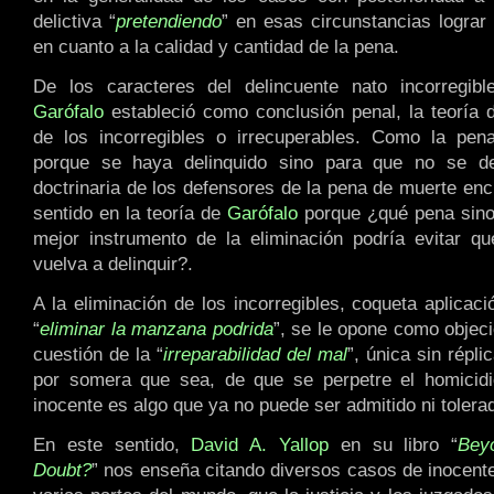
delictiva “
pretendiendo
” en esas circunstancias lograr 
en cuanto a la calidad y cantidad de la pena.
De los caracteres del delincuente nato incorregi
Garófalo
estableció como conclusión penal, la teoría d
de los incorregibles o irrecuperables. Como la pe
porque se haya delinquido sino para que no se del
doctrinaria de los defensores de la pena de muerte en
sentido en la teoría de
Garófalo
porque ¿qué pena sino
mejor instrumento de la eliminación podría evitar qu
vuelva a delinquir?.
A la eliminación de los incorregibles, coqueta aplicac
“
eliminar la manzana podrida
”, se le opone como objeci
cuestión de la “
irreparabilidad del mal
”, única sin répli
por somera que sea, de que se perpetre el homicidio
inocente es algo que ya no puede ser admitido ni tolera
En este sentido,
David A. Yallop
en su libro “
Bey
Doubt?
” nos enseña citando diversos casos de inocent