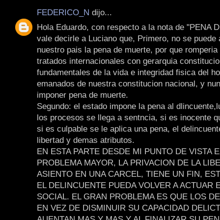
FEDERICO_N
dijo...
Hola Eduardo, con respecto a la nota de "PENA
vale decirle a Luciano que, Primero, no se puede 
nuestro pais la pena de muerte, por que romperia 
tratados internacionales con gerarquia constitucio
fundamentales de la vida e integridad fisica del h
emanados de nuestra constitucion nacional, y nun
imponer pena de muerte.
Segundo: el estado impone la pena al dlincuente,
los procesos se llega a sentncia, si es inocente q
si es culpable se le aplica una pena, el delincuen
libertad y demas atributos.
EN ESTA PARTE DESDE MI PUNTO DE VISTA E
PROBLEMA MAYOR, LA PRIVACION DE LA LIB
ASIENTO EN UNA CARCEL, TIENE UN FIN, ES
EL DELINCUENTE PUEDA VOLVER A ACTUAR E
SOCIAL. EL GRAN PROBLEMA ES QUE LOS D
EN VEZ DE DISMINUIR SU CAPACIDAD DELICT
AUENTAN MAS Y MAS,Y AL FINALIZAR SU PE