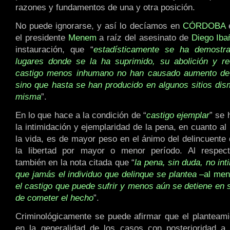
razones y fundamentos de una y otra posición.
No puede ignorarse, y así lo decíamos en
CÓRDOBA
e
el presidente
Menem
a raíz del asesinato de
Diego Iba
instauración, que “
estadísticamente se ha demostr
lugares donde se la ha suprimido, su abolición y r
castigo menos inhumano no han causado aumento de l
sino que hasta se han producido en algunos sitios dis
misma
”.
En lo que hace a la condición de “
castigo ejemplar
” se 
la intimidación y ejemplaridad de la pena, en cuanto al
la vida, es de mayor peso en el ánimo del delincuente 
la libertad por mayor o menor período. Al respec
también en la nota citada que “
la pena, sin duda, no int
que jamás el individuo que delinque se plantea
–al men
el castigo que puede sufrir y menos aún se detiene en 
de cometer el hecho
”.
Criminológicamente se puede afirmar que el planteam
en la generalidad de los casos con posterioridad a