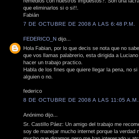
remedios con nuestros impuestos?. Son una lacra
que eliminarlos si o si!!.
Fabián
7 DE OCTUBRE DE 2008 A LAS 6:48 P.M.
FEDERICO_N
dijo...
Hola Fabian, por lo que decis se nota que no sabe
que vos llamas palabrerio, esta dirigida a Lucian
hacer un trabajo practico.
Habla de los fines que quiere llegar la pena, no s
alguien o no.
federico
8 DE OCTUBRE DE 2008 A LAS 11:05 A.M
Anónimo dijo...
Sr. Castillo Páez: Un amigo del trabajo me recom
soy de manejar mucho internet porque la verdad 
mucho que digamos pero me han interesado y at