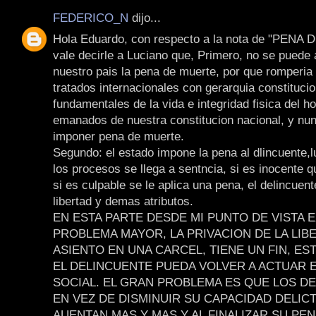
FEDERICO_N
dijo...
Hola Eduardo, con respecto a la nota de "PENA
vale decirle a Luciano que, Primero, no se puede 
nuestro pais la pena de muerte, por que romperia 
tratados internacionales con gerarquia constitucio
fundamentales de la vida e integridad fisica del h
emanados de nuestra constitucion nacional, y nun
imponer pena de muerte.
Segundo: el estado impone la pena al dlincuente,
los procesos se llega a sentncia, si es inocente q
si es culpable se le aplica una pena, el delincuen
libertad y demas atributos.
EN ESTA PARTE DESDE MI PUNTO DE VISTA E
PROBLEMA MAYOR, LA PRIVACION DE LA LIB
ASIENTO EN UNA CARCEL, TIENE UN FIN, ES
EL DELINCUENTE PUEDA VOLVER A ACTUAR E
SOCIAL. EL GRAN PROBLEMA ES QUE LOS D
EN VEZ DE DISMINUIR SU CAPACIDAD DELICT
AUENTAN MAS Y MAS,Y AL FINALIZAR SU PE