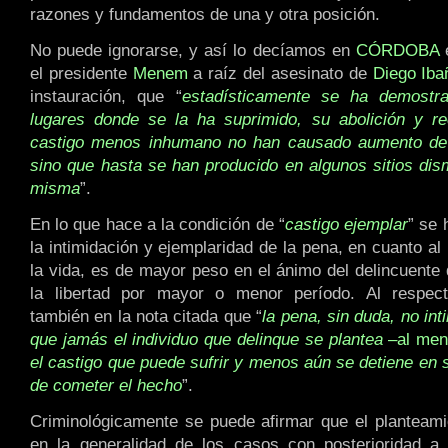
razones y fundamentos de una y otra posición.
No puede ignorarse, y así lo decíamos en
CÓRDOBA
e
el presidente
Menem
a raíz del asesinato de
Diego Iba
instauración, que “
estadísticamente se ha demostr
lugares donde se la ha suprimido, su abolición y r
castigo menos inhumano no han causado aumento de l
sino que hasta se han producido en algunos sitios dis
misma
”.
En lo que hace a la condición de “
castigo ejemplar
” se 
la intimidación y ejemplaridad de la pena, en cuanto al
la vida, es de mayor peso en el ánimo del delincuente 
la libertad por mayor o menor período. Al respec
también en la nota citada que “
la pena, sin duda, no int
que jamás el individuo que delinque se plantea
–al men
el castigo que puede sufrir y menos aún se detiene en 
de cometer el hecho
”.
Criminológicamente se puede afirmar que el planteam
en la generalidad de los casos con posterioridad a