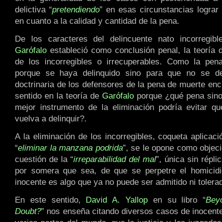
delictiva “
pretendiendo
” en esas circunstancias lograr 
en cuanto a la calidad y cantidad de la pena.
De los caracteres del delincuente nato incorregi
Garófalo
estableció como conclusión penal, la teoría d
de los incorregibles o irrecuperables. Como la pe
porque se haya delinquido sino para que no se del
doctrinaria de los defensores de la pena de muerte en
sentido en la teoría de
Garófalo
porque ¿qué pena sino
mejor instrumento de la eliminación podría evitar qu
vuelva a delinquir?.
A la eliminación de los incorregibles, coqueta aplicac
“
eliminar la manzana podrida
”, se le opone como objeci
cuestión de la “
irreparabilidad del mal
”, única sin répli
por somera que sea, de que se perpetre el homicidio
inocente es algo que ya no puede ser admitido ni tolera
En este sentido,
David A. Yallop
en su libro “
Bey
Doubt?
” nos enseña citando diversos casos de inocent