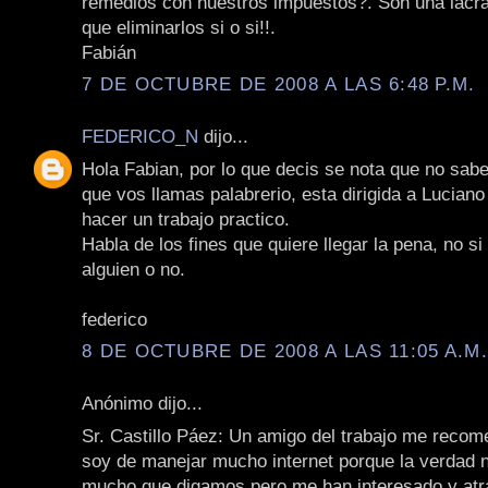
remedios con nuestros impuestos?. Son una lacra
que eliminarlos si o si!!.
Fabián
7 DE OCTUBRE DE 2008 A LAS 6:48 P.M.
FEDERICO_N
dijo...
Hola Fabian, por lo que decis se nota que no sabe
que vos llamas palabrerio, esta dirigida a Lucian
hacer un trabajo practico.
Habla de los fines que quiere llegar la pena, no s
alguien o no.
federico
8 DE OCTUBRE DE 2008 A LAS 11:05 A.M
Anónimo dijo...
Sr. Castillo Páez: Un amigo del trabajo me recom
soy de manejar mucho internet porque la verdad 
mucho que digamos pero me han interesado y at