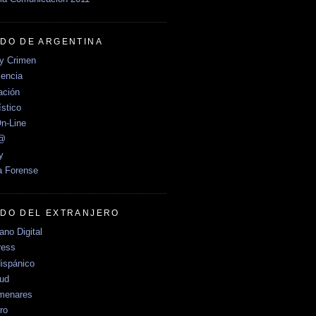
DO DE ARGENTINA
y Crimen
encia
ción
stico
n-Line
e@
y
a Forense
DO DEL EXTRANJERO
no Digital
ress
ispánico
Sud
menares
ro