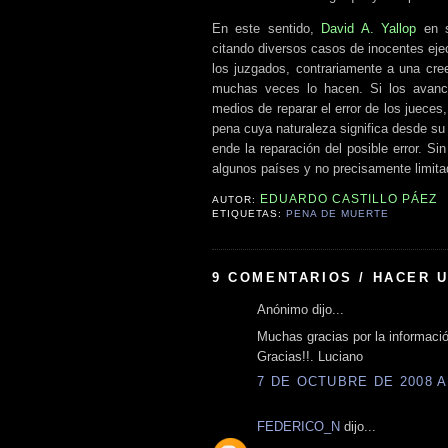
En este sentido,
David A. Yallop
en s
citando diversos casos de inocentes ejec
los juzgados, contrariamente a una cre
muchas veces lo hacen. Si los avances
medios de reparar el error de los juece
pena cuya naturaleza significa desde su 
ende la reparación del posible error. S
algunos países y no precisamente limita
EDUARDO CASTILLO PÁEZ
AUTOR:
ETIQUETAS:
PENA DE MUERTE
9 COMENTARIOS / HACER 
Anónimo dijo...
Muchas gracias por la informaci
Gracias!!. Luciano
7 DE OCTUBRE DE 2008 A 
FEDERICO_N
dijo...