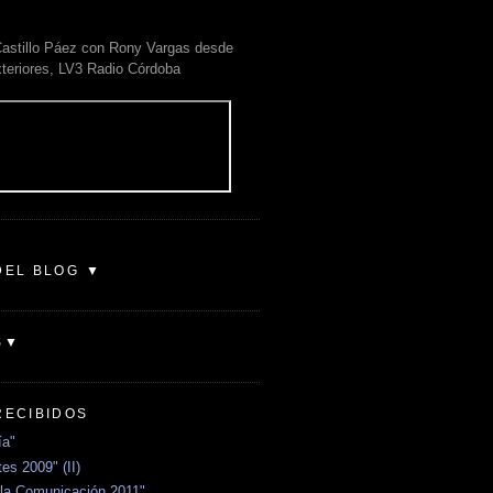
astillo Páez con Rony Vargas desde
xteriores, LV3 Radio Córdoba
DEL BLOG ▼
S▼
RECIBIDOS
ía"
es 2009" (II)
la Comunicación 2011"