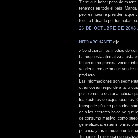
Tiene que haber pena de muerte p
tenemos en todo el país. Manga 
peor es nuestra presidenta que 
felicito Eduardo por tus notas, 
26 DE OCTUBRE DE 2008 A
NITO ABONANTE
dijo...
¿Condicionan los medios de com
La respuesta afirmativa a esta p
tienen como premisa vender info
vender información que vender un
producto.
Las informaciones son segmentada
otras cosas responde a tal o cua
posiblemente sea una noticia que
los sectores de bajos recursos. 
transporte público pasa algo pare
es a los sectores bajos ya que l
de consumo masivo, como puede se
generalizada, estas informacion
potencia y las introduce en las 
Tomemos la violencia generalizad