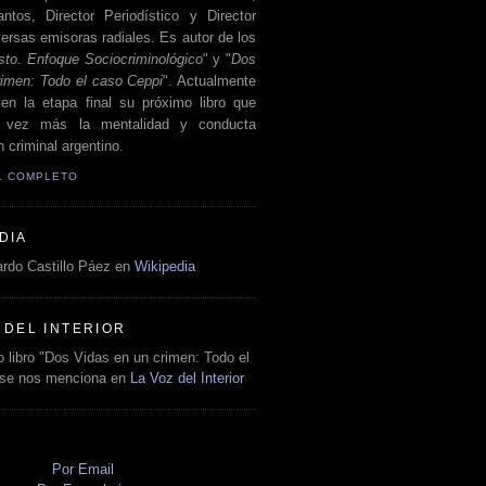
antos, Director Periodístico y Director
ersas emisoras radiales. Es autor de los
sto. Enfoque Sociocriminológico
" y "
Dos
rimen: Todo el caso Ceppi
". Actualmente
en la etapa final su próximo libro que
a vez más la mentalidad y conducta
 criminal argentino.
IL COMPLETO
DIA
rdo Castillo Páez en
Wikipedia
 DEL INTERIOR
 libro "Dos Vidas en un crimen: Todo el
 se nos menciona en
La Voz del Interior
O
Por Email