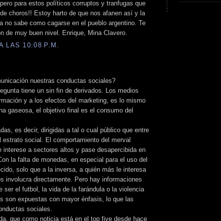
ero para estos políticos corruptos y tranfugas que
de choros!! Estoy harto de que nos afanen así y la
ya no sabe como cagarse en el pueblo argentino. Te
son de muy buen nivel. Enrique, Mina Clavero.
 LAS 10:08 P.M.
unicación nuestras conductas sociales?
regunta tiene un sin fin de derivados. Los medios
rmación y a los efectos del marketing, es lo mismo
a gaseosa, el objetivo final es el consumo del
s, es decir, dirigidas a tal o cual público que entre
l estrato social. El comportamiento del merval
 interese a sectores altos y pase desapercibida en
Con la falta de monedas, en especial para el uso del
cido, solo que a la inversa, a quién más le interesa
os involucra directamente. Pero hay informaciones
r el futbol, la vida de la farándula o la violencia
es son expuestas con mayor énfasis, lo que las
conductas sociales.
a, que como noticia está en el top five desde hace