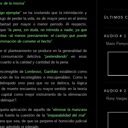
es de la misma
”.
igo ejemplar
” se ha sostenido que la intimidación y
ÚLTIMOS 
esgo de perder la vida, es de mayor peso en el ánimo
libertad por mayor o menor período. Al respecto,
que “
la pena, sin duda, no intimida a nadie, ya que
ntea
–al menos previamente-
el castigo que puede
AUDIO # 1
erminación de cometer el hecho
”.
Mario Pereyr
e el planteamiento se produce en la generalidad de
consumación delictiva “
pretendiendo
” en esas
 cuanto a la calidad y cantidad de la pena.
incorregible de
Lombroso
,
Garófalo
estableció como
ación de los incorregibles o irrecuperables. Como la
linquido sino para que no se delinca, la lógica
a de muerte encuentra su mayor sentido en la teoría
AUDIO # 2
capital como mejor instrumento de la eliminación
Rony Vargas 
delinquir?.
oqueta aplicación de aquello de “
eliminar la manzana
s fuerte la cuestión de la “
irreparabilidad del mal
”,
era que sea, de que se perpetre el homicidio judicial
er admitido ni tolerado.