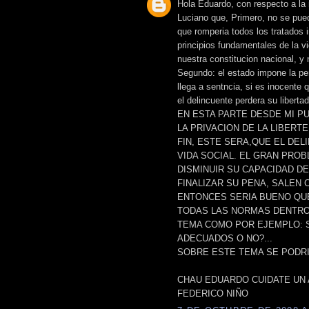
Hola Eduardo, con respecto a l
Luciano que, Primero, no se pued
que romperia todos los tratados i
principios fundamentales de la v
nuestra constitucion nacional, y
Segundo: el estado impone la pe
llega a sentncia, si es inocente 
el delincuente perdera su liberta
EN ESTA PARTE DESDE MI P
LA PRIVACION DE LA LIBERT
FIN, ESTE SERA,QUE EL DEL
VIDA SOCIAL. EL GRAN PRO
DISMINUIR SU CAPACIDAD DE
FINALIZAR SU PENA, SALEN 
ENTONCES SERIA BUENO QU
TODAS LAS NORMAS DENTRO 
TEMA COMO POR EJEMPLO: S
ADECUADOS O NO?...
SOBRE ESTE TEMA SE PODRI
CHAU EDUARDO CUIDATE UN A
FEDERICO NIÑO