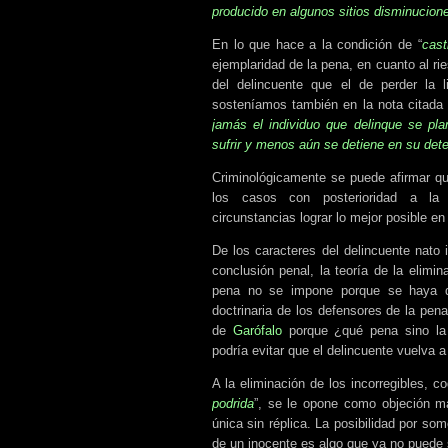
producido en algunos sitios disminucion
En lo que hace a la condición de “
cast
ejemplaridad de la pena, en cuanto al ri
del delincuente que el de perder la 
sosteníamos también en la nota citada 
jamás el individuo que delinque se pla
sufrir y menos aún se detiene en su det
Criminológicamente se puede afirmar qu
los casos con posterioridad a la 
circunstancias lograr lo mejor posible en
De los caracteres del delincuente nato 
conclusión penal, la teoría de la elimin
pena no se impone porque se haya de
doctrinaria de los defensores de la pen
de
Garófalo
porque ¿qué pena sino la 
podría evitar que el delincuente vuelva a 
A la eliminación de los incorregibles, c
podrida
”, se le opone como objeción má
única sin réplica. La posibilidad por som
de un inocente es algo que ya no puede s