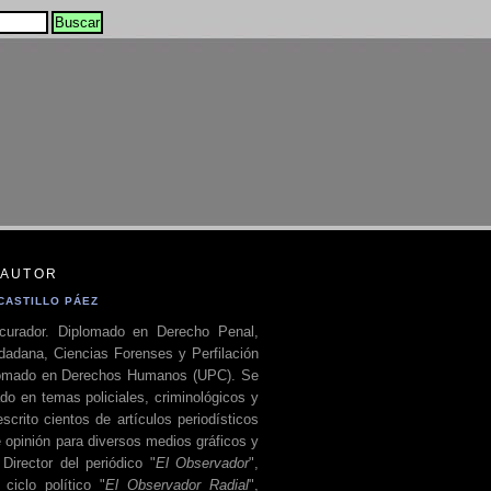
 AUTOR
CASTILLO PÁEZ
curador. Diplomado en Derecho Penal,
dadana, Ciencias Forenses y Perfilación
plomado en Derechos Humanos (UPC). Se
do en temas policiales, criminológicos y
escrito cientos de artículos periodísticos
 opinión para diversos medios gráficos y
 Director del periódico "
El Observador
",
ciclo político "
El Observador Radial
",