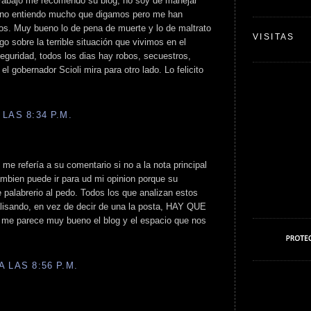
 trabajo me recomendó su blog, no soy de manejar
d no entiendo mucho que digamos pero me han
los. Muy bueno lo de pena de muerte y lo de maltrato
VISITAS
lgo sobre la terrible situación que vivimos en el
eguridad, todos los dias hay robos, secuestros,
 el gobernador Scioli mira para otro lado. Lo felicito
LAS 8:34 P.M.
me refería a su comentario si no a la nota principal
ambien puede ir para ud mi opinion porque su
palabrerio al pedo. Todos los que analizan estos
alisando, en vez de decir de una la posta, HAY QUE
 me parece muy bueno el blog y el espacio que nos
 LAS 8:56 P.M.