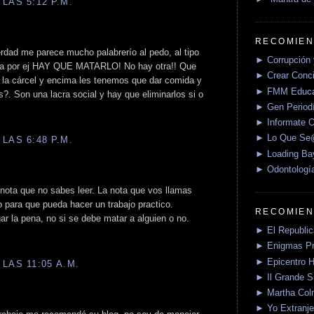
LAS 5:12 P.M.
RECOMIEN
rdad me parece mucho palabrerío al pedo, al tipo
► Corrupción 
ena por ej HAY QUE MATARLO! No hay otra!! Que
► Crear Conci
la cárcel y encima les tenemos que dar comida y
► FMM Educa
. Son una lacra social y hay que eliminarlos si o
► Gen Periodí
► Informate O
► Lo Que S
LAS 6:48 P.M.
► Loading Ba
► Odontologí
 nota que no sabes leer. La nota que vos llamas
no para que pueda hacer un trabajo practico.
RECOMIEN
gar la pena, no si se debe matar a alguien o no.
► El Republica
► Enigmas P
► Epicentro H
LAS 11:05 A.M.
► Il Grande 
► Martha Col
► Yo Extranje