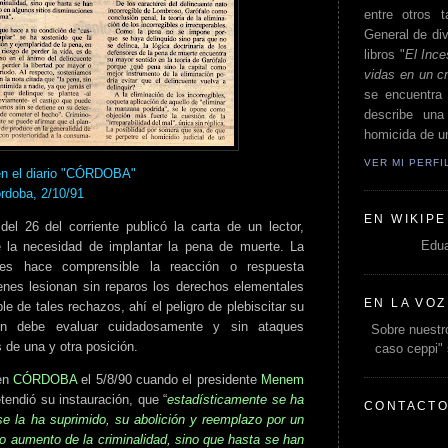
entre otros t
General de div
libros "
El Ince
vidas en un c
se encuentra 
describe un
homicida de un
VER MI PERF
en el diario "CÓRDOBA"
rdoba, 2/10/91
EN WIKIPE
del 26 del corriente publicó la carta de un lector,
Edua
 la necesidad de implantar la pena de muerte. La
es hace comprensible la reacción o respuesta
enes lesionan sin reparos los derechos elementales
EN LA VOZ
e de tales rechazos, ahí el peligro de plebiscitar su
ión debe evaluar cuidadosamente y sin ataques
Sobre nuestro
de una y otra posición.
caso ceppi"
 en
CÓRDOBA
el 5/8/90 cuando el presidente
Menem
tendió su instauración, que “
estadísticamente se ha
CONTACT
e la ha suprimido, su abolición y reemplazo por un
aumento de la criminalidad, sino que hasta se han