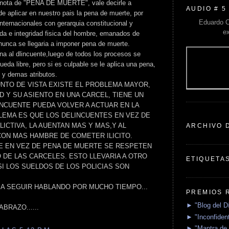
a nota de "PENA DE MUERTE", vale decirle a
AUDIO # 5
e aplicar en nuestro pais la pena de muerte, por
Eduardo C
nternacionales con gerarquia constitucional y
e
ida e integridad fisica del hombre, emanados de
 nunca se llegaria a imponer pena de muerte.
na al dlincuente,luego de todos los procesos se
queda libre, pero si es culpable se le aplica una pena,
d y demas atributos.
UNTO DE VISTA EXISTE EL PROBLEMA MAYOR,
ED Y SU ASIENTO EN UNA CARCEL, TIENE UN
INCUENTE PUEDA VOLVER A ACTUAR EN LA
BLEMA ES QUE LOS DELINCUENTES EN VEZ DE
LICTIVA, LA AUENTAN MAS Y MAS,Y AL
ARCHIVO 
CON MAS HAMBRE DE COMETER ILICITO.
E EN VEZ DE PENA DE MUERTE SE RESPETEN
DE LAS CARCELES. ESTO LLEVARIA A OTRO
ETIQUETA
I LOS SUELDOS DE LOS POLICIAS SON
A SEGUIR HABLANDO POR MUCHO TIEMPO...
PREMIOS 
► "Blog del D
BRAZO......
► "Inconfident
► "Mantra de 