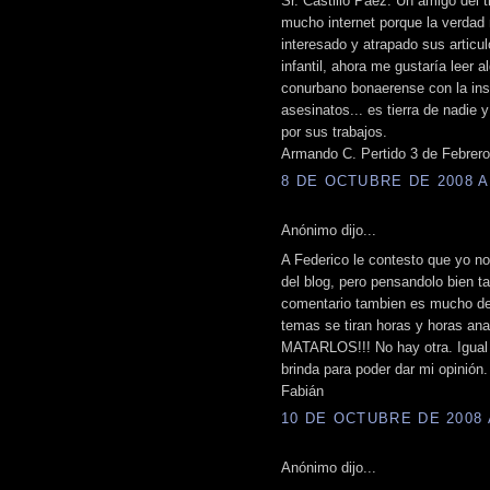
Sr. Castillo Páez: Un amigo del
mucho internet porque la verda
interesado y atrapado sus articu
infantil, ahora me gustaría leer a
conurbano bonaerense con la ins
asesinatos... es tierra de nadie y
por sus trabajos.
Armando C. Pertido 3 de Febrero
8 DE OCTUBRE DE 2008 A 
Anónimo dijo...
A Federico le contesto que yo no 
del blog, pero pensandolo bien t
comentario tambien es mucho de 
temas se tiran horas y horas an
MATARLOS!!! No hay otra. Igual
brinda para poder dar mi opinión.
Fabián
10 DE OCTUBRE DE 2008 A
Anónimo dijo...